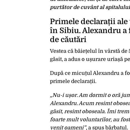
purtător de cuvânt al spitalului
Primele declarații ale 
în Sibiu. Alexandru a 
de căutări
Vestea că băiețelul în vârstă de 5
găsit, a adus o ușurare uriașă p
După ce micuțul Alexandru a fost
primele declarații.
„Nu-i ușor. Am dormit o oră jum
Alexandru. Acum resimt obosea
găsit, resimt oboseala. Îmi tre
foarte mult voluntarilor, au fost
venit oameni”
, a spus bărbatul.