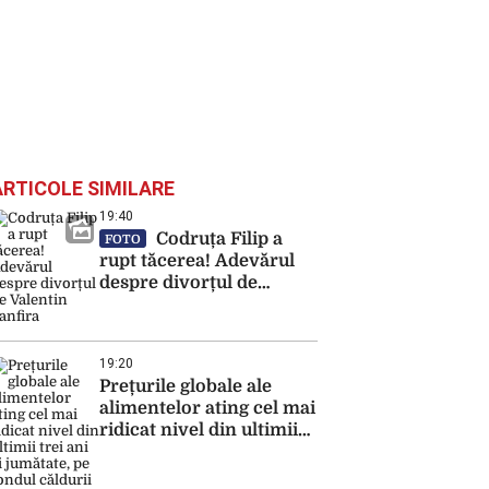
ARTICOLE SIMILARE
19:40
Codruța Filip a
FOTO
rupt tăcerea! Adevărul
despre divorțul de
Valentin Sanfira
19:20
Prețurile globale ale
alimentelor ating cel mai
ridicat nivel din ultimii
trei ani și jumătate, pe
fondul căldurii extreme