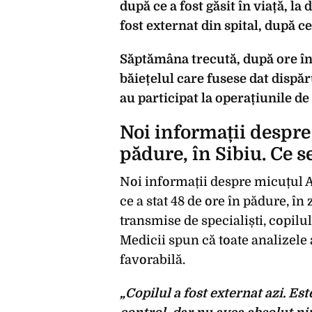
după ce a fost găsit în viață, l
fost externat din spital, după ce
Săptămâna trecută, după ore în
băiețelul care fusese dat dispăru
au participat la operațiunile de
Noi informații despre 
pădure, în Sibiu. Ce 
Noi informații despre micuțul Al
ce a stat 48 de ore în pădure, în
transmise de specialiști, copilul 
Medicii spun că toate analizele 
favorabilă.
„Copilul a fost externat azi. Est