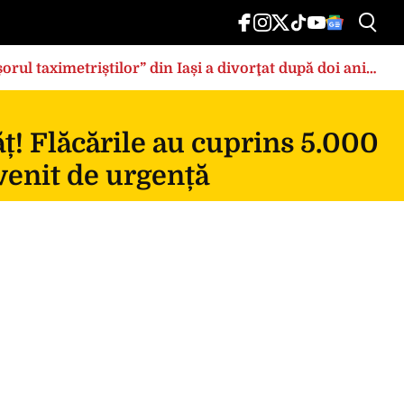
rul taximetriștilor” din Iași a divorţat după doi ani
ț! Flăcările au cuprins 5.000
rvenit de urgență