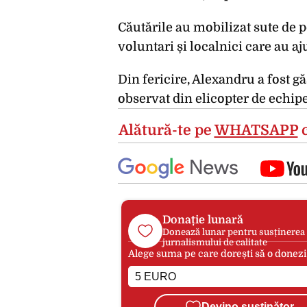
Căutările au mobilizat sute de p
voluntari și localnici care au aju
Din fericire, Alexandru a fost gă
observat din elicopter de echipe
Alătură-te pe
WHATSAPP
c
Donație lunară
Donează lunar pentru susținerea
jurnalismului de calitate
Alege suma pe care dorești să o donezi
Devino susținător