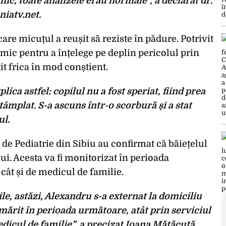
ic, toate analizele erau normale”, a declarat dr.
niatv.net.
care micuțul a reușit să reziste în pădure. Potrivit
mic pentru a înțelege pe deplin pericolul prin
it frica în mod conștient.
plica astfel: copilul nu a fost speriat, fiind prea
ntâmplat. S-a ascuns într-o scorbură și a stat
ul.
 de Pediatrie din Sibiu au confirmat că băiețelul
ui. Acesta va fi monitorizat în perioada
cât și de medicul de familie.
le, astăzi, Alexandru s-a externat la domiciliu
ărit în perioada următoare, atât prin serviciul
edicul de familie”, a precizat Ioana Mătăcuță,