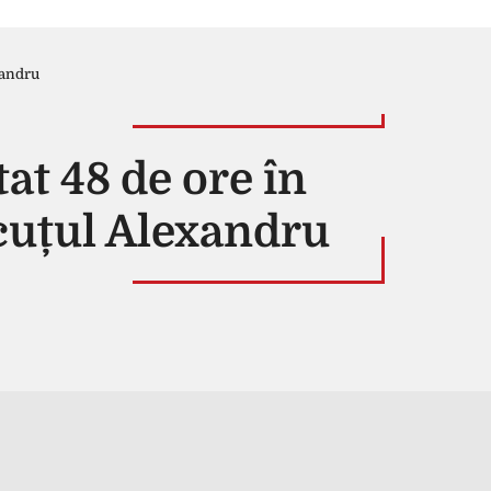
xandru
at 48 de ore în
icuțul Alexandru