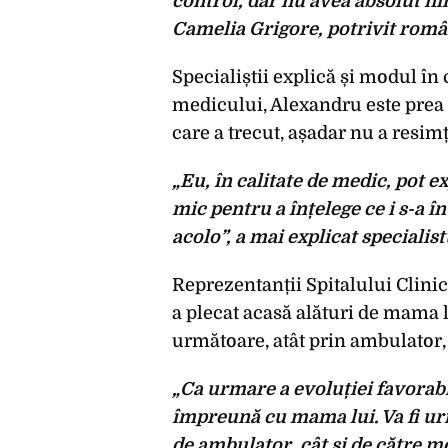
control, dar nu avea absolut nim
Camelia Grigore, potrivit româ
Specialiștii explică și modul în 
medicului, Alexandru este prea 
care a trecut, așadar nu a resimț
„Eu, în calitate de medic, pot ex
mic pentru a înțelege ce i s-a î
acolo”, a mai explicat specialist
Reprezentanții Spitalului Clinic
a plecat acasă alături de mama l
următoare, atât prin ambulator, 
„Ca urmare a evoluției favorabi
împreună cu mama lui. Va fi urm
de ambulator, cât și de către m