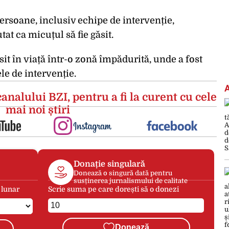
ersoane, inclusiv echipe de intervenție,
tat ca micuțul să fie găsit.
sit în viață într-o zonă împădurită, unde a fost
le de intervenție.
analului BZI, pentru a fi la curent cu cele
mai noi știri
Donație singulară
Donează o singură dată pentru
susținerea jurnalismului de calitate
 lunar
Scrie suma pe care dorești să o donezi
Donează