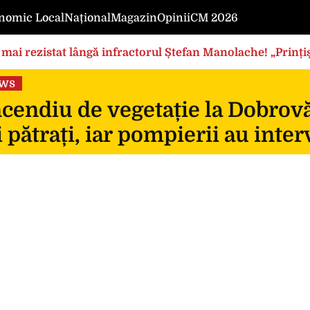
nomic Local
Național
Magazin
Opinii
CM 2026
mai rezistat lângă infractorul Ștefan Manolache! „Prințișo
ews
cendiu de vegetație la Dobrovă
 pătrați, iar pompierii au inte