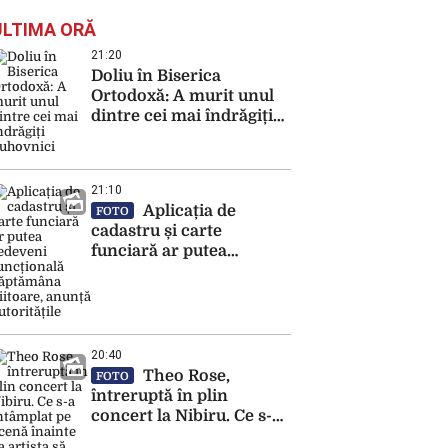
ULTIMA ORĂ
21:20
Doliu în Biserica
Ortodoxă: A murit unul
dintre cei mai îndrăgiți
duhovnici
21:10
Aplicația de
FOTO
cadastru și carte
funciară ar putea
redeveni funcțională
săptămâna viitoare,
anunță autoritățile
20:40
Theo Rose,
FOTO
întreruptă în plin
concert la Nibiru. Ce s-a
întâmplat pe scenă