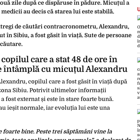
a două zile după ce dispăruse în pădure. Micuțul a
 medicii au decis că starea lui este stabilă.
tregi de căutări contracronometru, Alexandru,
t în Sibiu, a fost găsit în viață. Sute de persoane
 căutare.
copilul care a stat 48 de ore în
se întâmplă cu micuțul Alexandru
exandru, copilul care a fost găsit în viață după
 zona Sibiu. Potrivit ultimelor informații
a fost externat și este în stare foarte bună.
au ieșit normale, iar evoluția lui este una
e foarte bine. Peste trei săptămâni vine la