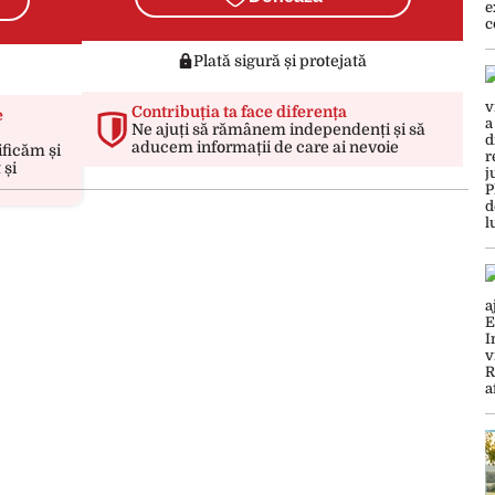
Plată sigură și protejată
Contribuția ta face diferența
e
Ne ajuți să rămânem independenți și să
aducem informații de care ai nevoie
ificăm și
 și