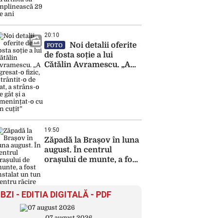
înainte ca artista să
împlinească 29 de ani
20:10
Noi detalii oferite
FOTO
de fosta soție a lui
Cătălin Avramescu. „A
agresat-o fizic, a trântit-o
de pat, a strâns-o de gât
și a amenințat-o cu un
cuțit”
19:50
Zăpadă la Brașov în luna
august. În centrul
orașului de munte, a fost
instalat un tun pentru
răcire
BZI - EDITIA DIGITALĂ - PDF
07 august 2026