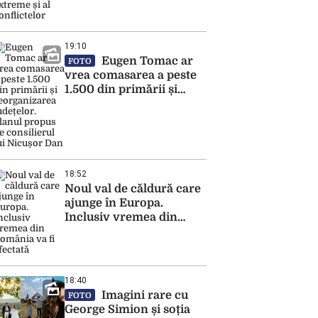
și al conflictelor
19:10
Eugen Tomac ar
FOTO
vrea comasarea a peste
1.500 din primării și
reorganizarea județelor.
Planul propus de
consilierul lui Nicușor
Dan
18:52
Noul val de căldură care
ajunge în Europa.
Inclusiv vremea din
România va fi afectată
18:40
Imagini rare cu
FOTO
George Simion și soția