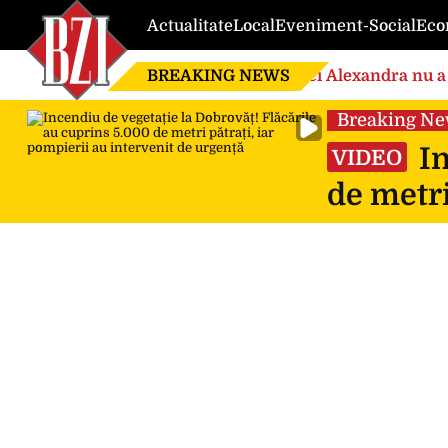
Actualitate
Local
Eveniment-Social
Eco
BREAKING NEWS
Nici Alexandra nu a 
de căsnicie
Breaking N
In
VIDEO
de metri