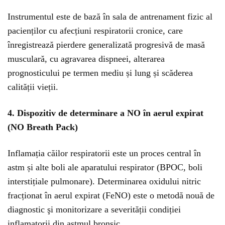
Instrumentul este de bază în sala de antrenament fizic al
pacienților cu afecțiuni respiratorii cronice, care
înregistrează pierdere generalizată progresivă de masă
musculară, cu agravarea dispneei, alterarea
prognosticului pe termen mediu și lung și scăderea
calității vieții.
4. Dispozitiv de determinare a NO în aerul expirat
(NO Breath Pack)
Inflamația căilor respiratorii este un proces central în
astm și alte boli ale aparatului respirator (BPOC, boli
interstițiale pulmonare). Determinarea oxidului nitric
fracționat în aerul expirat (FeNO) este o metodă nouă de
diagnostic şi monitorizare a severității condiției
inflamatorii din astmul bronșic.