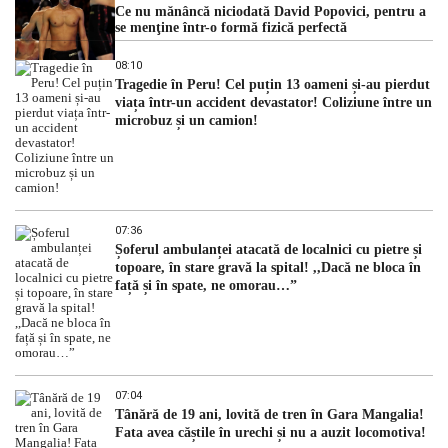
Ce nu mănâncă niciodată David Popovici, pentru a
se menţine într-o formă fizică perfectă
08:10
Tragedie în Peru! Cel puțin 13 oameni și-au pierdut
viața într-un accident devastator! Coliziune între un
microbuz și un camion!
07:36
Șoferul ambulanței atacată de localnici cu pietre și
topoare, în stare gravă la spital! ,,Dacă ne bloca în
față și în spate, ne omorau…”
07:04
Tânără de 19 ani, lovită de tren în Gara Mangalia!
Fata avea căștile în urechi și nu a auzit locomotiva!