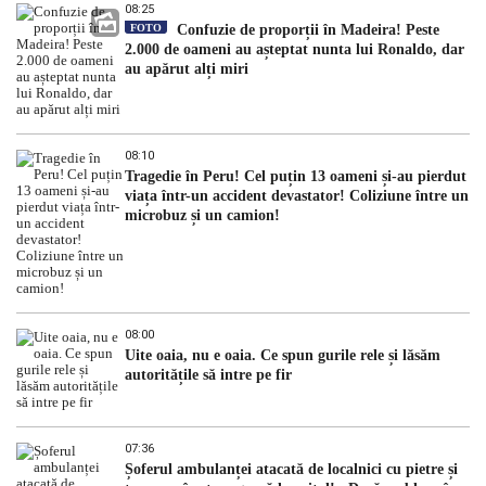
08:25
FOTO
Confuzie de proporții în Madeira! Peste
2.000 de oameni au așteptat nunta lui Ronaldo, dar
au apărut alți miri
08:10
Tragedie în Peru! Cel puțin 13 oameni și-au pierdut
viața într-un accident devastator! Coliziune între un
microbuz și un camion!
08:00
Uite oaia, nu e oaia. Ce spun gurile rele și lăsăm
autoritățile să intre pe fir
07:36
Șoferul ambulanței atacată de localnici cu pietre și