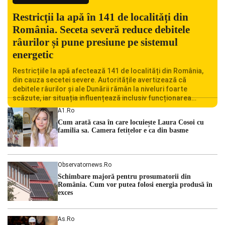
Restricții la apă în 141 de localități din
România. Seceta severă reduce debitele
râurilor și pune presiune pe sistemul
energetic
Restricțiile la apă afectează 141 de localități din România,
din cauza secetei severe. Autoritățile avertizează că
debitele râurilor și ale Dunării rămân la niveluri foarte
scăzute, iar situația influențează inclusiv funcționarea
Centralei Nucleare de la Cernavodă. România se confruntă
A1.ro
cu una dintre cele mai dificile perioade din punct de vedere
Cum arată casa în care locuiește Laura Cosoi cu
hidrologic din ultimii ani. Lipsa […]
familia sa. Camera fetițelor e ca din basme
Observatornews.ro
Schimbare majoră pentru prosumatorii din
România. Cum vor putea folosi energia produsă în
exces
As.ro