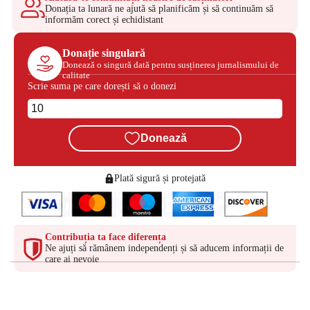
Donația ta lunară ne ajută să planificăm și să continuăm să
informăm corect și echidistant
Donație singulară
Donează o singură dată pentru susținerea jurnalismului de
calitate
Scrie suma pe care dorești să o donezi
Donează
Plată sigură și protejată
Contribuția ta face diferența
Ne ajuți să rămânem independenți și să aducem informații de
care ai nevoie