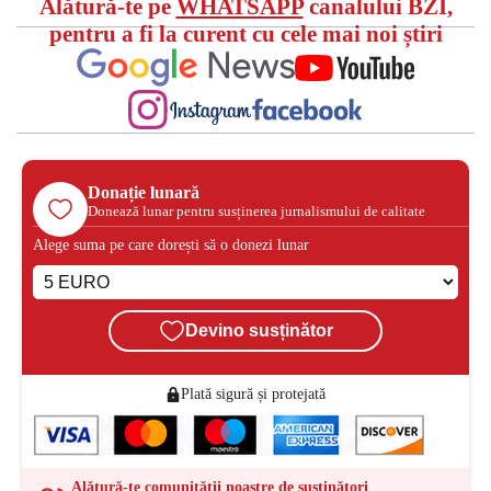
Alătură-te pe
WHATSAPP
canalului BZI,
pentru a fi la curent cu cele mai noi știri
Donație lunară
Donează lunar pentru susținerea jurnalismului de calitate
Alege suma pe care dorești să o donezi lunar
Devino susținător
Plată sigură și protejată
Alătură-te comunității noastre de susținători