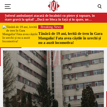
Șoferul ambulanței atacată de localnici cu pietre și topoare, în
stare gravă la spital! ,,Dacă ne bloca în față și în spate, ne
omorau…”
Breaking News
Tânără de 19 ani, lovită de tren în Gara
Mangalia! Fata avea căștile în urechi și
nu a auzit locomotiva!