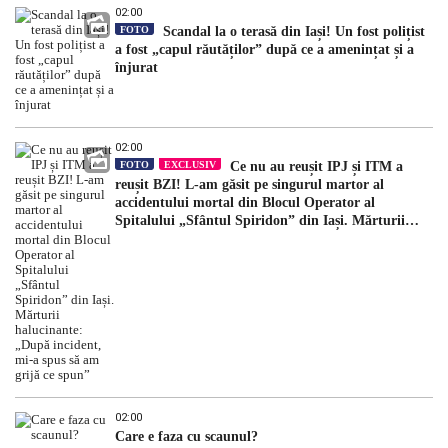
02:00
FOTO
Scandal la o terasă din Iași! Un fost polițist
a fost „capul răutăților” după ce a amenințat și a
înjurat
02:00
FOTO
EXCLUSIV
Ce nu au reușit IPJ și ITM a
reușit BZI! L-am găsit pe singurul martor al
accidentului mortal din Blocul Operator al
Spitalului „Sfântul Spiridon” din Iași. Mărturii
halucinante: „După incident, mi-a spus să am grijă
ce spun”
02:00
Care e faza cu scaunul?