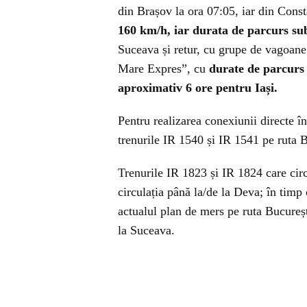
din Brașov la ora 07:05, iar din Cons
160 km/h, iar durata de parcurs sub
Suceava și retur, cu grupe de vagoane 
Mare Expres”, cu
durate de parcurs 
aproximativ 6 ore pentru Iași.
Pentru realizarea conexiunii directe înt
trenurile IR 1540 și IR 1541 pe ruta B
Trenurile IR 1823 și IR 1824 care cir
circulația până la/de la Deva; în timp
actualul plan de mers pe ruta Bucureșt
la Suceava.