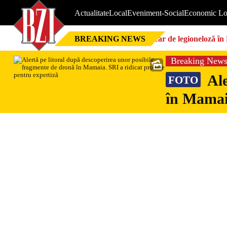
Actualitate
Local
Eveniment-Social
Economic Lo
BREAKING NEWS
Focar de legioneloză în 
Breaking New
Ale
FOTO
în Mamaia