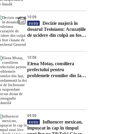
10:09
Decizie majoră în
FOTO
dosarul Tesloianu: Acuzațiile
de ucidere din culpă au fost
clasate de Parchetul General
10:06
Elena Motaș, consiliera
prefectului pentru
problemele rromilor din Iași,
condamnată la doi ani de
închisoare cu suspendare
într-un dosar de pornografie
infantilă
09:50
Influencer mexican,
FOTO
împușcat în cap în timpul
unui live pe TikTok! César