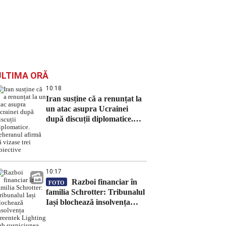
ULTIMA ORĂ
10:18
Iran susține că a renunțat la
un atac asupra Ucrainei
după discuții diplomatice.
Teheranul afirmă că vizase
trei obiective
10:17
Razboi financiar în
FOTO
familia Schrotter: Tribunalul
Iași blochează insolvența
Greentek Lighting sub
suspiciunea de fraudă