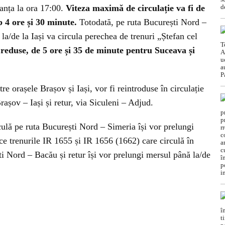
tanța la ora 17:00.
Viteza maximă de circulație va fi de
 4 ore și 30 minute.
Totodată, pe ruta București Nord –
la/de la Iași va circula perechea de trenuri „Ștefan cel
reduse, de 5 ore și 35 de minute pentru Suceava și
re orașele Brașov și Iași, vor fi reintroduse în circulație
rașov – Iași și retur, via Siculeni – Adjud.
culă pe ruta București Nord – Simeria își vor prelungi
 ce trenurile IR 1655 și IR 1656 (1662) care circulă în
i Nord – Bacău și retur își vor prelungi mersul până la/de