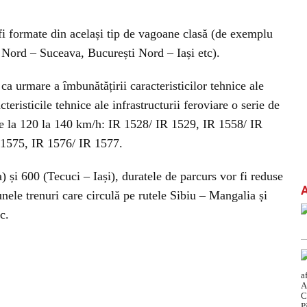
r fi formate din același tip de vagoane clasă (de exemplu
 Nord – Suceava, București Nord – Iași etc).
ca urmare a îmbunătățirii caracteristicilor tehnice ale
cteristicile tehnice ale infrastructurii feroviare o serie de
 de la 120 la 140 km/h: IR 1528/ IR 1529, IR 1558/ IR
 1575, IR 1576/ IR 1577.
și 600 (Tecuci – Iași), duratele de parcurs vor fi reduse
nele trenuri care circulă pe rutele Sibiu – Mangalia și
c.