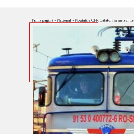
Prima pagină
»
National
»
Noutățile CFR Călători în mersul tr