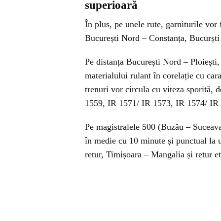
superioară
În plus, pe unele rute, garniturile vo
București Nord – Constanța, Bucurști
Pe distanța București Nord – Ploiești, 
materialului rulant în corelație cu cara
trenuri vor circula cu viteza sporită,
1559, IR 1571/ IR 1573, IR 1574/ IR
Pe magistralele 500 (Buzău – Suceava) 
în medie cu 10 minute și punctual la u
retur, Timișoara – Mangalia și retur et