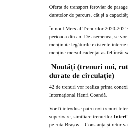
Oferta de transport feroviar de pasager
duratelor de parcurs, cât şi a capacităţ
În noul Mers al Trenurilor 2020-2021vo
perioada din an. De asemenea, se vor 
menținute legăturile existente interne 
menține mersul cadenţat astfel încât să 
Noutăți
(trenuri noi, ru
durate de circulație)
42 de trenuri vor realiza prima conex
Internațional Henri Coandă.
Vor fi introduse patru noi trenuri Inte
superioare, similiare trenurilor
InterC
pe ruta Brașov – Constanța și retur v