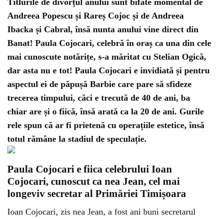
Titlurile de divorțul anului sunt bifate momental de
Andreea Popescu și Rareș Cojoc și de Andreea
Ibacka și Cabral, însă nunta anului vine direct din
Banat! Paula Cojocari, celebră în oraș ca una din cele
mai cunoscute notărițe, s-a măritat cu Stelian Ogică,
dar asta nu e tot! Paula Cojocari e invidiată și pentru
aspectul ei de păpușă Barbie care pare să sfideze
trecerea timpului, căci e trecută de 40 de ani, ba
chiar are și o fiică, însă arată ca la 20 de ani. Gurile
rele spun că ar fi prietenă cu operațiile estetice, însă
totul rămâne la stadiul de speculație.
Paula Cojocari e fiica celebrului Ioan
Cojocari, cunoscut ca nea Jean, cel mai
longeviv secretar al Primăriei Timișoara
Ioan Cojocari, zis nea Jean, a fost ani buni secretarul