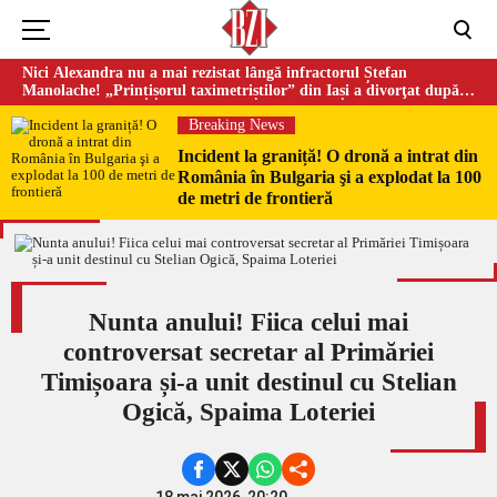
Nici Alexandra nu a mai rezistat lângă infractorul Ștefan
Manolache! „Prințișorul taximetriștilor” din Iași a divorţat după
doi ani de căsnicie
Breaking News
Incident la graniță! O dronă a intrat din
România în Bulgaria şi a explodat la 100
de metri de frontieră
Nunta anului! Fiica celui mai
controversat secretar al Primăriei
Timișoara și-a unit destinul cu Stelian
Ogică, Spaima Loteriei