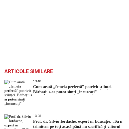
ARTICOLE SIMILARE
13:40
Cum arată „femeia perfectă” potrivit științei.
Bărbații s-ar putea simți „încurcați”
13:05
Prof. dr. Silviu Iordache, expert în Educație: „Să îi
trimitem pe toți acasă până nu sacrifică și viitorul