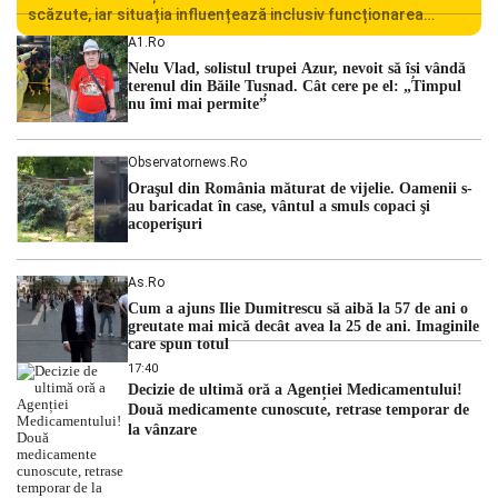
scăzute, iar situația influențează inclusiv funcționarea
Centralei Nucleare de la Cernavodă. România se confruntă
A1.ro
cu una dintre cele mai dificile perioade din punct de vedere
Nelu Vlad, solistul trupei Azur, nevoit să își vândă
hidrologic din ultimii ani. Lipsa […]
terenul din Băile Tușnad. Cât cere pe el: „Timpul
nu îmi mai permite”
Observatornews.ro
Oraşul din România măturat de vijelie. Oamenii s-
au baricadat în case, vântul a smuls copaci şi
acoperişuri
As.ro
Cum a ajuns Ilie Dumitrescu să aibă la 57 de ani o
greutate mai mică decât avea la 25 de ani. Imaginile
care spun totul
17:40
Decizie de ultimă oră a Agenției Medicamentului!
Două medicamente cunoscute, retrase temporar de
la vânzare