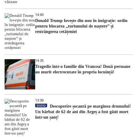
14:40
Donald Trump lovește din nou în imigrație: ordin
pentru blocarea „turismului de naștere” și
restrângerea cetățeniei
14:35
Tragedie într-o familie din Vrancea! Două persoane
au murit electrocutate în propria locuință!
13:30
FOTO
Descoperire șocantă pe marginea drumului!
Un bărbat de 62 de ani din Argeș a fost găsit mort
într-un șanț!