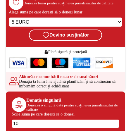
Donează lunar pentru susținerea jurnalismului de calitate
Alege suma pe care dorești să o donezi lunar
Devino susținător
Plată sigură și protejată
Alătură-te comunității noastre de susținători
Donația ta lunară ne ajută să planificăm și să continuăm să
informăm corect și echidistant
Donație singulară
Donează o singură dată pentru susținerea jurnalismului de
calitate
Scrie suma pe care dorești să o donezi