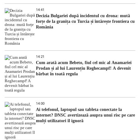
14:41
Decizia Bulgariei după incidentul cu drona: mută
forțe de la granița cu Turcia și întărește frontiera cu
România
14:21
Cum arată acum Bebeto, fiul cel mic al Anamariei
Prodan și al lui Laurențiu Reghecampf! A devenit
bărbat în toată regula
14:00
Ai telefonul, laptopul sau tableta conectate la
internet? DNSC avertizează asupra unui risc pe care
mulți utilizatori îl ignoră