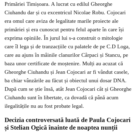
Primăriei Timișoara. A lucrat cu edilul Gheorghe
Ciuhandu dar și cu excentricul Nicolae Robu. Cojocari
era omul care aviza de legalitate marile proiecte ale
primăriei și era cunoscut pentru felul aparte în care își
exprima opiniile. În jurul lui s-a construit o mitologie
care îl lega și de tranzacțiile cu palatele de pe C.D Loga,
care au ajuns în mâinile clanurilor Cârpaci și Stancu, pe
baza unor certificate de moștenire. Mulți au acuzat că
Gheorghe Ciuhandu și Jean Cojocari ar fi vândut casele,
ba chiar vânzările au făcut și obiectul unui dosar DNA.
După cum se știe însă, atât Jean Cojocari cât și Gheorghe
Ciuhandu sunt în libertate, ca dovadă că până acum
ilegalitățile nu au fost probate legal.
Decizia controversată luată de Paula Cojocari
și Stelian Ogică înainte de noaptea nunții