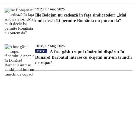
12:20, 07 Aug 2026
Ilie Bolojan nu cedează în fața sindicatelor: „Mai
mult decât își permite România nu putem da”
10:35, 07 Aug 2026
FOTO
A fost găsit trupul tânărului dispărut în
Dunăre! Bărbatul intrase cu skijetul într-un trunchi
de copac!