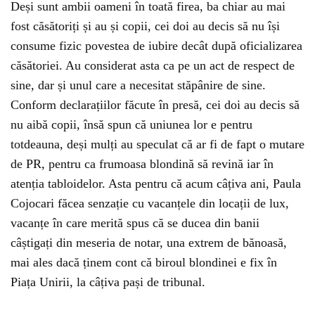
Deși sunt ambii oameni în toată firea, ba chiar au mai
fost căsătoriți și au și copii, cei doi au decis să nu își
consume fizic povestea de iubire decât după oficializarea
căsătoriei. Au considerat asta ca pe un act de respect de
sine, dar și unul care a necesitat stăpânire de sine.
Conform declarațiilor făcute în presă, cei doi au decis să
nu aibă copii, însă spun că uniunea lor e pentru
totdeauna, deși mulți au speculat că ar fi de fapt o mutare
de PR, pentru ca frumoasa blondină să revină iar în
atenția tabloidelor. Asta pentru că acum câțiva ani, Paula
Cojocari făcea senzație cu vacanțele din locații de lux,
vacanțe în care merită spus că se ducea din banii
câștigați din meseria de notar, una extrem de bănoasă,
mai ales dacă ținem cont că biroul blondinei e fix în
Piața Unirii, la câțiva pași de tribunal.