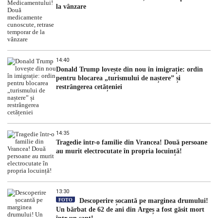
la vânzare
14:40
Donald Trump lovește din nou în imigrație: ordin
pentru blocarea „turismului de naștere” și
restrângerea cetățeniei
14:35
Tragedie într-o familie din Vrancea! Două persoane
au murit electrocutate în propria locuință!
13:30
FOTO
Descoperire șocantă pe marginea drumului!
Un bărbat de 62 de ani din Argeș a fost găsit mort