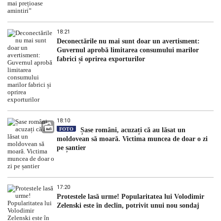
18:21
Deconectările nu mai sunt doar un avertisment:
Guvernul aprobă limitarea consumului marilor
fabrici și oprirea exporturilor
18:10
FOTO
Șase români, acuzați că au lăsat un
moldovean să moară. Victima muncea de doar o zi
pe șantier
17:20
Protestele lasă urme! Popularitatea lui Volodimir
Zelenski este în declin, potrivit unui nou sondaj