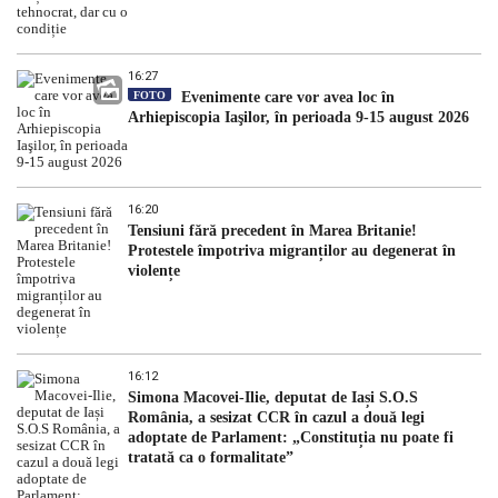
16:27
FOTO
Evenimente care vor avea loc în
Arhiepiscopia Iaşilor, în perioada 9-15 august 2026
16:20
Tensiuni fără precedent în Marea Britanie!
Protestele împotriva migranților au degenerat în
violențe
16:12
Simona Macovei-Ilie, deputat de Iași S.O.S
România, a sesizat CCR în cazul a două legi
adoptate de Parlament: „Constituția nu poate fi
tratată ca o formalitate”