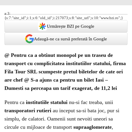
a:3:
{s:7:"site_id";i:1;s:6:"old_id";i:217073;s:8:"site_url";s:10:"www.bzi.ro";}
Urmărește BZI pe Google
Adaugă-ne ca sursă preferată în Google
@ Pentru ca a obtinut monopol pe un traseu de
transport cu complicitatea institutiilor statului, firma
Fila Tour SRL scumpeste pretul biletelor de cate ori
are chef @ S-a ajuns ca pentru un bilet Iasi –
Dumesti sa perceapa un tarif exagerat, de 11,2 lei
Pentru ca
institutiile statului
nu-si fac treaba, unii
transporatori rutieri
au inceput sa-si bata joc, pur si
simplu, de calatori. Oamenii sunt nevoiti uneori sa
circule cu mijloace de transport
supraaglomerate
,