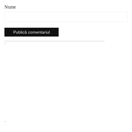
Nume
`
`