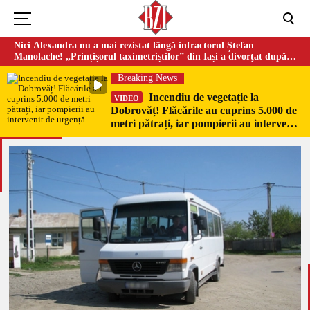
Nici Alexandra nu a mai rezistat lângă infractorul Ștefan
Manolache! „Prințișorul taximetriștilor” din Iași a divorţat după
doi ani de căsnicie
Breaking News
Incendiu de vegetație la
VIDEO
Dobrovăț! Flăcările au cuprins 5.000 de
metri pătrați, iar pompierii au intervenit
de urgență