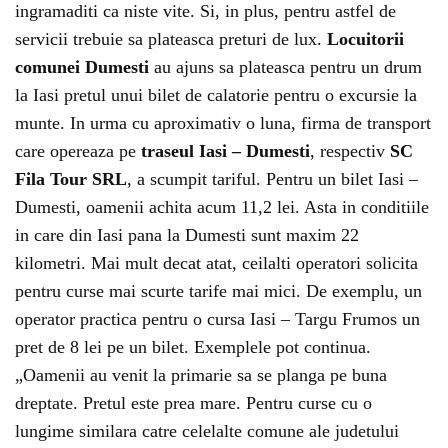
ingramaditi ca niste vite. Si, in plus, pentru astfel de
servicii trebuie sa plateasca preturi de lux.
Locuitorii
comunei Dumesti
au ajuns sa plateasca pentru un drum
la Iasi pretul unui bilet de calatorie pentru o excursie la
munte. In urma cu aproximativ o luna, firma de transport
care opereaza pe
traseul Iasi – Dumesti
, respectiv
SC
Fila Tour SRL
, a scumpit tariful. Pentru un bilet Iasi –
Dumesti, oamenii achita acum 11,2 lei. Asta in conditiile
in care din Iasi pana la Dumesti sunt maxim 22
kilometri. Mai mult decat atat, ceilalti operatori solicita
pentru curse mai scurte tarife mai mici. De exemplu, un
operator practica pentru o cursa Iasi – Targu Frumos un
pret de 8 lei pe un bilet. Exemplele pot continua.
„Oamenii au venit la primarie sa se planga pe buna
dreptate. Pretul este prea mare. Pentru curse cu o
lungime similara catre celelalte comune ale judetului