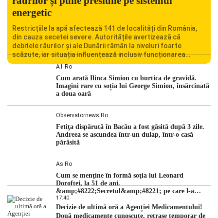
râurilor și pune presiune pe sistemul
energetic
Restricțiile la apă afectează 141 de localități din România,
din cauza secetei severe. Autoritățile avertizează că
debitele râurilor și ale Dunării rămân la niveluri foarte
scăzute, iar situația influențează inclusiv funcționarea
Centralei Nucleare de la Cernavodă. România se confruntă
A1.ro
cu una dintre cele mai dificile perioade din punct de vedere
Cum arată Ilinca Simion cu burtica de gravidă.
hidrologic din ultimii ani. Lipsa […]
Imagini rare cu soția lui George Simion, însărcinată
a doua oară
Observatornews.ro
Fetiţa dispărută în Bacău a fost găsită după 3 zile.
Andreea se ascundea într-un dulap, într-o casă
părăsită
As.ro
Cum se menţine în formă soţia lui Leonard
Doroftei, la 51 de ani.
&amp;#8222;Secretul&amp;#8221; pe care l-a
17:40
dezvăluit
Decizie de ultimă oră a Agenției Medicamentului!
Două medicamente cunoscute, retrase temporar de