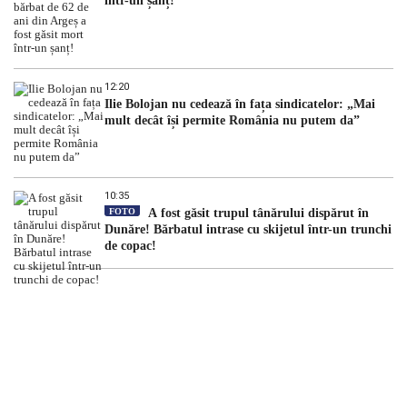
într-un șanț!
12:20
Ilie Bolojan nu cedează în fața sindicatelor: „Mai
mult decât își permite România nu putem da”
10:35
FOTO
A fost găsit trupul tânărului dispărut în
Dunăre! Bărbatul intrase cu skijetul într-un trunchi
de copac!