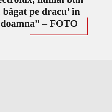
 băgat pe dracu’ în
 pe doamna” – FOTO