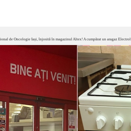
logie Iași, înjosită în magazinul Altex! A cumpărat un aragaz Electrolux, numai bun de aruncat pe fereastră. Elena Creț