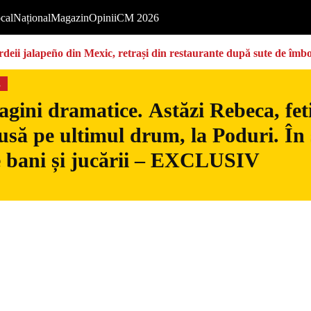
cal
Național
Magazin
Opinii
CM 2026
deii jalapeño din Mexic, retrași din restaurante după sute de îmbo
s
gini dramatice. Astăzi Rebeca, fetiț
usă pe ultimul drum, la Poduri. În s
 bani și jucării – EXCLUSIV