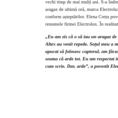
vechi timp de mai mulți ani. S-a îndr
aragaz de ultimă oră, marca Electrolux
conform așteptărilor. Elena Crețu pove
renumele firmei Electrolux. În realitat
„Eu am zis că o să iau un aragaz de c
Altex au venit repede. Soțul meu a 
apucat să folosesc cuptorul, am făc
seama că arde tot. Eu am respectat in
cum scrie. Dar, arde”, a povestit Ele