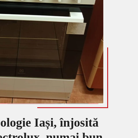
logie Iași, înjosită
ectrolux, numai bun