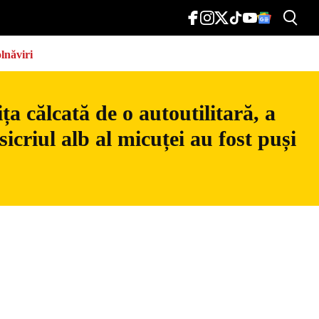
lnăviri
a călcată de o autoutilitară, a
icriul alb al micuței au fost puși