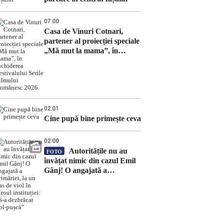
07:00
Casa de Vinuri Cotnari,
partener al proiecției speciale
„Mă mut la mama”, în
închiderea Festivalului Serile
Filmului Românesc 2026
02:01
Cine pupă bine primește ceva
02:00
Autoritățile nu au
FOTO
învățat nimic din cazul Emil
Gânj! O angajată a
primăriei, la un pas de viol în
biroul instituției: „S-a
dezbrăcat gol-pușcă”