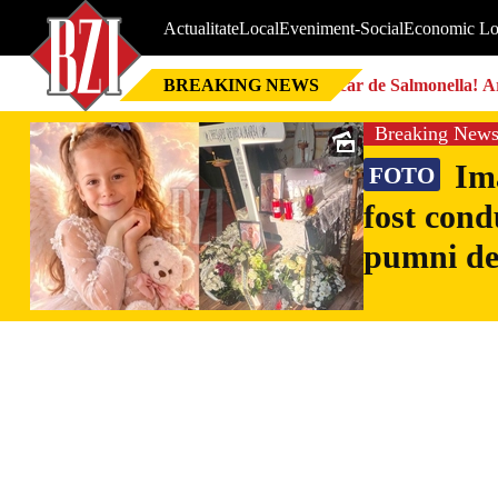
Actualitate
Local
Eveniment-Social
Economic Lo
BREAKING NEWS
Focar de Salmonella! Ar
Breaking New
Ima
FOTO
fost cond
pumni de