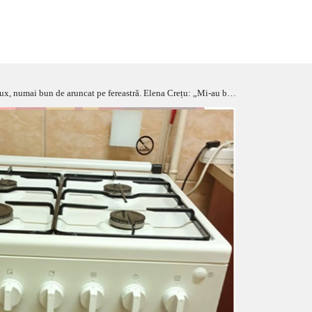
u: „Mi-au băgat pe dracu’ în casă!” Directorul: „Nu am chef să o visez pe doamna” – FOTO