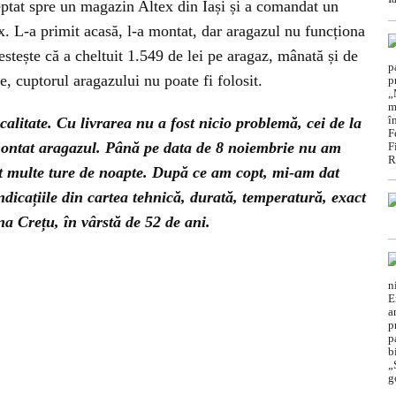
eptat spre un magazin Altex din Iași și a comandat un
. L-a primit acasă, l-a montat, dar aragazul nu funcționa
stește că a cheltuit 1.549 de lei pe aragaz, mânată și de
e, cuptorul aragazului nu poate fi folosit.
alitate. Cu livrarea nu a fost nicio problemă, cei de la
montat aragazul. Până pe data de 8 noiembrie nu am
ut multe ture de noapte. După ce am copt, mi-am dat
dicațiile din cartea tehnică, durată, temperatură, exact
na Crețu, în vârstă de 52 de ani.