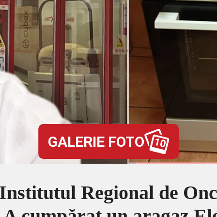
GALERIE FOTO
10
Institutul Regional de Onco
! A cumpărat un aragaz El