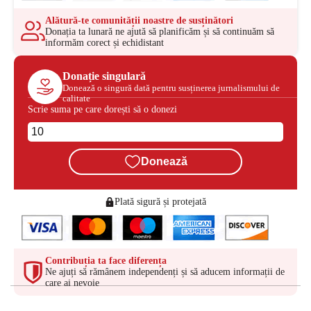
Alătură-te comunității noastre de susținători
Donația ta lunară ne ajută să planificăm și să continuăm să
informăm corect și echidistant
Donație singulară
Donează o singură dată pentru susținerea jurnalismului de
calitate
Scrie suma pe care dorești să o donezi
Donează
Plată sigură și protejată
Contribuția ta face diferența
Ne ajuți să rămânem independenți și să aducem informații de
care ai nevoie