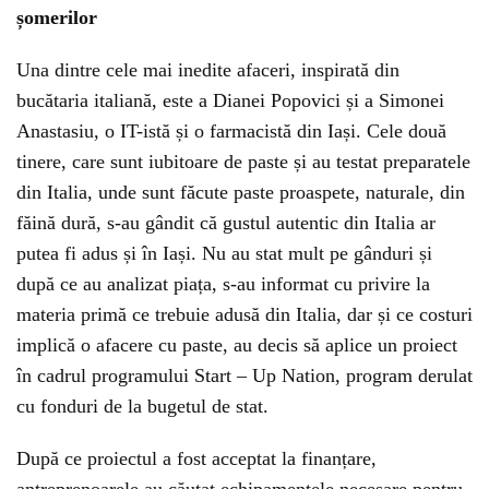
șomerilor
Una dintre cele mai inedite afaceri, inspirată din
bucătaria italiană, este a Dianei Popovici și a Simonei
Anastasiu, o IT-istă și o farmacistă din Iași. Cele două
tinere, care sunt iubitoare de paste și au testat preparatele
din Italia, unde sunt făcute paste proaspete, naturale, din
făină dură, s-au gândit că gustul autentic din Italia ar
putea fi adus și în Iași. Nu au stat mult pe gânduri și
după ce au analizat piața, s-au informat cu privire la
materia primă ce trebuie adusă din Italia, dar și ce costuri
implică o afacere cu paste, au decis să aplice un proiect
în cadrul programului Start – Up Nation, program derulat
cu fonduri de la bugetul de stat.
După ce proiectul a fost acceptat la finanțare,