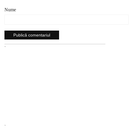
Nume
`
`