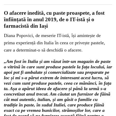
O afacere inedită, cu paste proaspete, a fost
înființată în anul 2019, de o IT-istă și o
farmacistă din Iași
Diana Popovici, de meserie IT-istă, își amintește de
prima experiență din Italia în ceea ce privește pastele,
care a determinat-o să deschidă o afacere.
„Am fost în Italia și am văzut într-un magazin de paste
o vitrină în care sunt produse pastele la fața locului, iar
apoi pot fi ambalate și comercializate sau preparate pe
loc și mi s-a părut extrem de interesant acest lucru, să
vezi cum sunt produse pastele, ceea ce mănânci, în fața
ta. Așa a apărut ideea de afacere și până la urmă s-a
concretizat anul trecut. Am căutat un furnizor de făină
cât mai autentic, italian, și am găsit o familie cu
tradiție în paste, în sudul Italiei, care produce făină
exact ca pe vremea bunicilor, strămoșilor lor, care a
fost de acord să ne furnizeze această făină pentru a