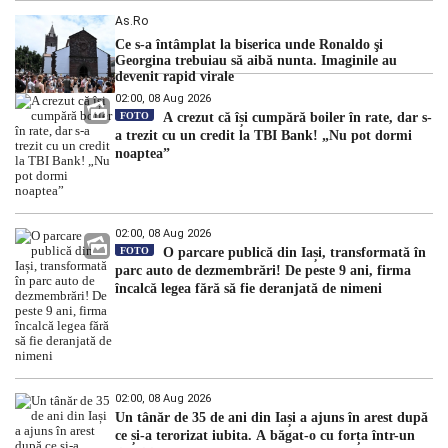
As.ro
Ce s-a întâmplat la biserica unde Ronaldo şi
Georgina trebuiau să aibă nunta. Imaginile au
devenit rapid virale
02:00, 08 Aug 2026
FOTO
A crezut că își cumpără boiler în rate, dar s-
a trezit cu un credit la TBI Bank! „Nu pot dormi
noaptea”
02:00, 08 Aug 2026
FOTO
O parcare publică din Iași, transformată în
parc auto de dezmembrări! De peste 9 ani, firma
încalcă legea fără să fie deranjată de nimeni
02:00, 08 Aug 2026
Un tânăr de 35 de ani din Iași a ajuns în arest după
ce și-a terorizat iubita. A băgat-o cu forța într-un