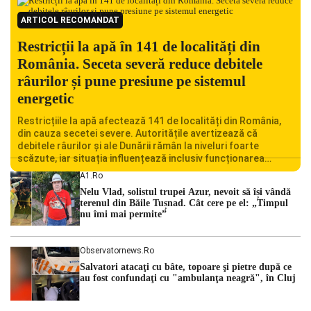
ARTICOL RECOMANDAT
Restricții la apă în 141 de localități din
România. Seceta severă reduce debitele
râurilor și pune presiune pe sistemul
energetic
Restricțiile la apă afectează 141 de localități din România,
din cauza secetei severe. Autoritățile avertizează că
debitele râurilor și ale Dunării rămân la niveluri foarte
scăzute, iar situația influențează inclusiv funcționarea
Centralei Nucleare de la Cernavodă. România se confruntă
A1.ro
cu una dintre cele mai dificile perioade din punct de vedere
Nelu Vlad, solistul trupei Azur, nevoit să își vândă
hidrologic din ultimii ani. Lipsa […]
terenul din Băile Tușnad. Cât cere pe el: „Timpul
nu îmi mai permite”
Observatornews.ro
Salvatori atacaţi cu bâte, topoare şi pietre după ce
au fost confundaţi cu "ambulanţa neagră", în Cluj