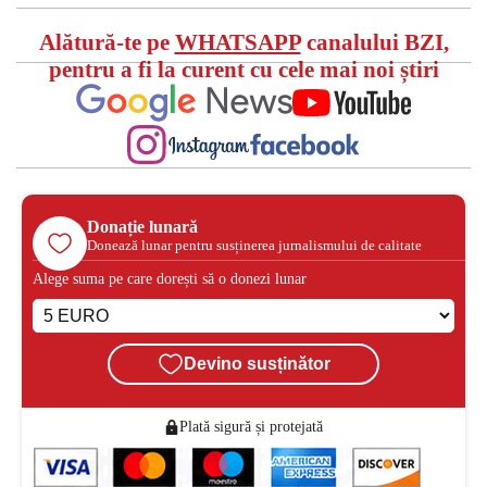
Alătură-te pe
WHATSAPP
canalului BZI,
pentru a fi la curent cu cele mai noi știri
Donație lunară
Donează lunar pentru susținerea jurnalismului de calitate
Alege suma pe care dorești să o donezi lunar
Devino susținător
Plată sigură și protejată