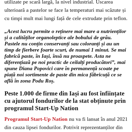
utilizate pe scară largă, la nivel industrial. Uscarea
ulterioară a pastelor se face la temperaturi mai scăzute și
cu timpi mult mai lungi față de cele extrudate prin teflon.
„Acest lucru permite o reținere mai mare a nutrienților
și a calităților organoleptice ale bobului de grâu.
Pastele nu conțin conservanți sau coloranți și au un
timp de fierbere foarte scurt, de numai 1 minut. Se mai
fabrică paste, în Iași, însă nu proaspete. Asta ne
diferențiază pe noi practic de ceilalți producători”, mai
spune Diana Popovici care în permanență scoate pe
piață noi sortimente de paste din mica făbricuță ce se
află în zona Podu Roș.
Peste 1.000 de firme din Iași au fost înființate
cu ajutorul fondurilor de la stat obținute prin
programul Start-Up Nation
Programul Start-Up Nation
nu va fi lansat în anul 2021
din cauza lipsei fondurilor. Potrivit reprezentanților din