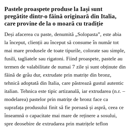
Pastele proaspete produse la Iași sunt
pregătite dintr-o făină originară din Italia,
care provine de la o moară cu tradiție
Deși afacerea cu paste, denumită „Solopasta”, este abia
la început, clienții au început să consume în număr tot
mai mare produsele de toate tipurile, colorate sau simple,
fusili, tagliatele sau rigatoni. Fiind proaspete, pastele au
termen de valabilitate de numai 7 zile și sunt obținute din
făină de grâu dur, extrudate prin matrițe din bronz,
tehnică adoptată din Italia, care păstrează gustul autentic
italian. Tehnica este tipic artizanală, iar extrudarea (n.r. –
modelarea) pastelor prin matrițe de bronz face ca
suprafața produsului finit să fie poroasă și aspră, ceea ce
înseamnă o capacitate mai mare de reținere a sosului,
spre deosebire de extrudarea prin matrițele teflon