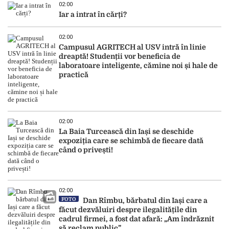
02:00
Iar a intrat în cărți?
02:00
Campusul AGRITECH al USV intră în linie
dreaptă! Studenții vor beneficia de
laboratoare inteligente, cămine noi și hale de
practică
02:00
La Baia Turcească din Iași se deschide
expoziția care se schimbă de fiecare dată
când o privești!
02:00
FOTO
Dan Rîmbu, bărbatul din Iași care a
făcut dezvăluiri despre ilegalitățile din
cadrul firmei, a fost dat afară: „Am îndrăznit
să reclam public”