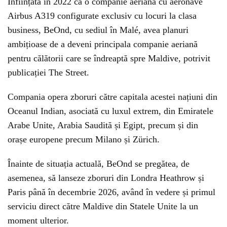
Înființată în 2022 ca o companie aeriană cu aeronave
Airbus A319 configurate exclusiv cu locuri la clasa
business, BeOnd, cu sediul în Malé, avea planuri
ambițioase de a deveni principala companie aeriană
pentru călătorii care se îndreaptă spre Maldive, potrivit
publicației The Street.
Compania opera zboruri către capitala acestei națiuni din
Oceanul Indian, asociată cu luxul extrem, din Emiratele
Arabe Unite, Arabia Saudită și Egipt, precum și din
orașe europene precum Milano și Zürich.
Înainte de situația actuală, BeOnd se pregătea, de
asemenea, să lanseze zboruri din Londra Heathrow și
Paris până în decembrie 2026, având în vedere și primul
serviciu direct către Maldive din Statele Unite la un
moment ulterior.