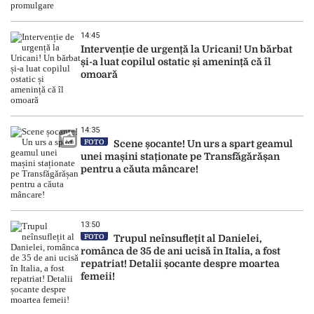
14:45
Intervenție de urgență la Uricani! Un bărbat
și-a luat copilul ostatic și amenință că îl
omoară
14:35
FOTO
Scene șocante! Un urs a spart geamul
unei mașini staționate pe Transfăgărășan
pentru a căuta mâncare!
13:50
FOTO
Trupul neînsuflețit al Danielei,
românca de 35 de ani ucisă în Italia, a fost
repatriat! Detalii șocante despre moartea
femeii!