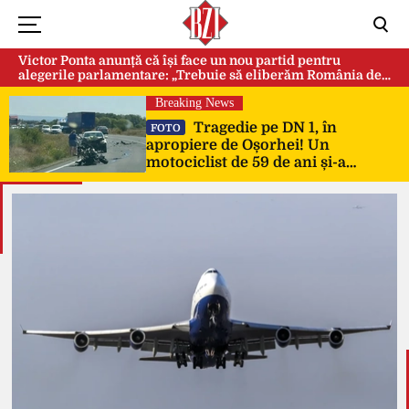
Victor Ponta anunță că își face un nou partid pentru
alegerile parlamentare: „Trebuie să eliberăm România de
această sectă globalistă”
Breaking News
Tragedie pe DN 1, în
FOTO
apropiere de Oșorhei! Un
motociclist de 59 de ani și-a
pierdut viața după impactul cu
două mașini!