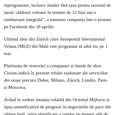
reprogramare, inclusiv mutări fără taxe pentru sezonul de
iarnă, călătorii viitoare în termen de 12 luni sau o
rambursare integrală”, a transmis compania într-o postare
pe Facebook din 18 aprilie.
Ultimul zbor din Zürich către Aeroportul Internațional
Velana (MLE) din Malé este programat să aibă loc pe 1
mai.
Platforma de rezervări a companiei și datele de zbor
Cirium indică în prezent reluări eșalonate ale serviciilor
din orașe precum Dubai, Milano, Zürich, Londra, Paris
și Moscova.
Având în vedere situația volatilă din Orientul Mijlociu și
lipsa semnificativă de progrese în negocierile de pace din
ultima lună, orice planificare a rutelor pe termen atât de