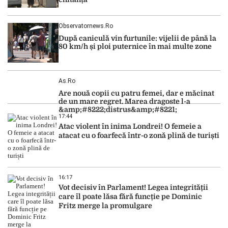
Observatornews.ro
După caniculă vin furtunile: vijelii de până la
80 km/h și ploi puternice în mai multe zone
As.ro
Are nouă copii cu patru femei, dar e măcinat
de un mare regret. Marea dragoste l-a
&amp;#8222;distrus&amp;#8221;
17:44
Atac violent în inima Londrei! O femeie a
atacat cu o foarfecă într-o zonă plină de turiști
16:17
Vot decisiv în Parlament! Legea integrității
care îl poate lăsa fără funcție pe Dominic
Fritz merge la promulgare