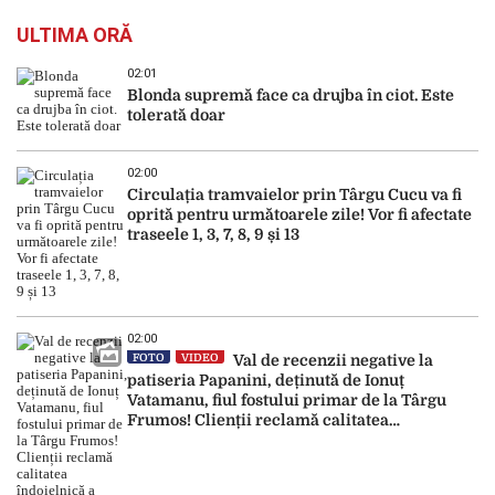
ULTIMA ORĂ
02:01
Blonda supremă face ca drujba în ciot. Este
tolerată doar
02:00
Circulația tramvaielor prin Târgu Cucu va fi
oprită pentru următoarele zile! Vor fi afectate
traseele 1, 3, 7, 8, 9 și 13
02:00
FOTO
VIDEO
Val de recenzii negative la
patiseria Papanini, deținută de Ionuț
Vatamanu, fiul fostului primar de la Târgu
Frumos! Clienții reclamă calitatea
îndoielnică a produselor: „Au fost expirate”