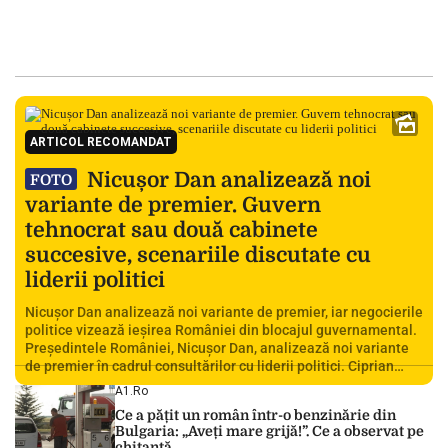
ARTICOL RECOMANDAT
Nicușor Dan analizează noi
FOTO
variante de premier. Guvern
tehnocrat sau două cabinete
succesive, scenariile discutate cu
liderii politici
Nicușor Dan analizează noi variante de premier, iar negocierile
politice vizează ieșirea României din blocajul guvernamental.
Președintele României, Nicușor Dan, analizează noi variante
de premier în cadrul consultărilor cu liderii politici. Ciprian
Ciucu vorbește despre scenariul unui guvern tehnocrat și
A1.ro
despre posibilitatea a două cabinete succesive. Nicușor Dan
Ce a pățit un român într-o benzinărie din
analizează noi variante de premier România traversează […]
Bulgaria: „Aveți mare grijă!”. Ce a observat pe
chitanță