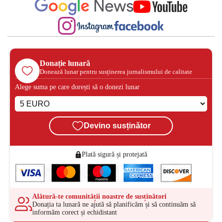
Donație lunară
Donează lunar pentru susținerea jurnalismului de calitate
Alege suma pe care dorești să o donezi lunar
Devino susținător
Plată sigură și protejată
Alătură-te comunității noastre de susținători
Donația ta lunară ne ajută să planificăm și să continuăm să
informăm corect și echidistant