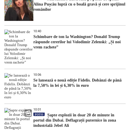
Alina Pușcău luptă cu o boală gravă și cere sprijinul
românilor
10:40
Schimbare de ton la Washington? Donald Trump
răspunde cererilor lui Volodimir Zelenski: „Și noi
vrem rachete”
10:06
Se lansează o nouă ediție Fidelis. Dobânzi de până
la 7,50% în lei și 6,30% în euro
10:01
FOTO
Șapte explozii în doar 20 de minute în
portul din Dubai. Deflagrații puternice în zona
industrială Jebel Ali