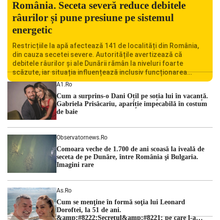
România. Seceta severă reduce debitele
râurilor și pune presiune pe sistemul
energetic
Restricțiile la apă afectează 141 de localități din România,
din cauza secetei severe. Autoritățile avertizează că
debitele râurilor și ale Dunării rămân la niveluri foarte
scăzute, iar situația influențează inclusiv funcționarea
Centralei Nucleare de la Cernavodă. România se confruntă
A1.ro
cu una dintre cele mai dificile perioade din punct de vedere
Cum a surprins-o Dani Oțil pe soția lui în vacanță.
hidrologic din ultimii ani. Lipsa […]
Gabriela Prisăcariu, apariție impecabilă în costum
de baie
Observatornews.ro
Comoara veche de 1.700 de ani scoasă la iveală de
seceta de pe Dunăre, între România şi Bulgaria.
Imagini rare
As.ro
Cum se menţine în formă soţia lui Leonard
Doroftei, la 51 de ani.
&amp;#8222;Secretul&amp;#8221; pe care l-a