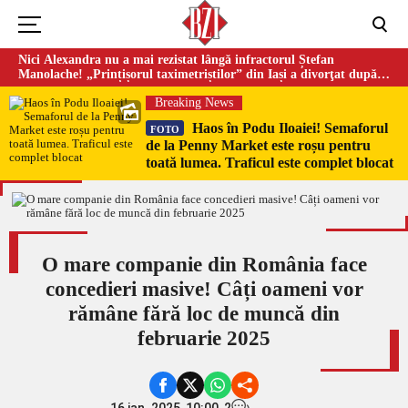
Nici Alexandra nu a mai rezistat lângă infractorul Ștefan
Manolache! „Prințișorul taximetriștilor” din Iași a divorţat după
doi ani de căsnicie
Breaking News
Haos în Podu Iloaiei! Semaforul
FOTO
de la Penny Market este roșu pentru
toată lumea. Traficul este complet blocat
O mare companie din România face
concedieri masive! Câți oameni vor
rămâne fără loc de muncă din
februarie 2025