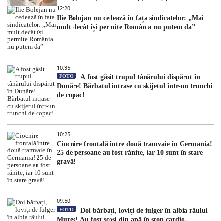
dezvăluit
12:20
Ilie Bolojan nu cedează în fața sindicatelor: „Mai
mult decât își permite România nu putem da”
10:35
FOTO
A fost găsit trupul tânărului dispărut în
Dunăre! Bărbatul intrase cu skijetul într-un trunchi
de copac!
10:25
Ciocnire frontală între două tramvaie în Germania!
25 de persoane au fost rănite, iar 10 sunt în stare
gravă!
09:50
FOTO
Doi bărbați, loviți de fulger în albia râului
Mureș! Au fost scoși din apă în stop cardio-