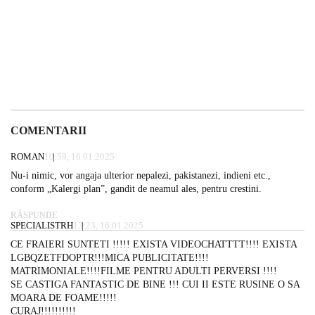
COMENTARII
ROMAN
10:59, 16.01.2025
Nu-i nimic, vor angaja ulterior nepalezi, pakistanezi, indieni etc.,
conform „Kalergi plan”, gandit de neamul ales, pentru crestini.
RĂSPUNDE
SPECIALISTRH
13:23, 16.01.2025
CE FRAIERI SUNTETI !!!!! EXISTA VIDEOCHATTTT!!!! EXISTA
LGBQZETFDOPTR!!!MICA PUBLICITATE!!!!
MATRIMONIALE!!!!FILME PENTRU ADULTI PERVERSI !!!!
SE CASTIGA FANTASTIC DE BINE !!! CUI II ESTE RUSINE O SA
MOARA DE FOAME!!!!!
CURAJ!!!!!!!!!!