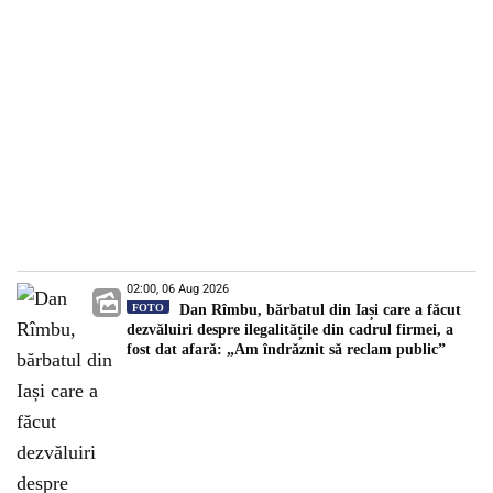
02:00, 06 Aug 2026
FOTO
Dan Rîmbu, bărbatul din Iași care a făcut
dezvăluiri despre ilegalitățile din cadrul firmei, a
fost dat afară: „Am îndrăznit să reclam public”