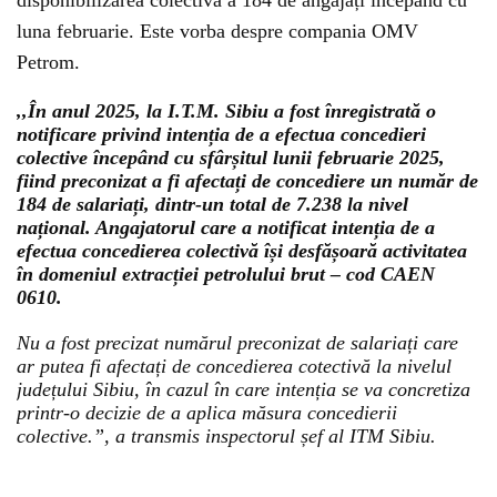
disponibilizarea colectivă a 184 de angajați începând cu
luna februarie. Este vorba despre compania OMV
Petrom.
,,În anul 2025, la I.T.M. Sibiu a fost înregistrată o
notificare privind intenția de a efectua concedieri
colective începând cu sfârșitul lunii februarie 2025,
fiind preconizat a fi afectați de concediere un număr de
184 de salariați, dintr-un total de 7.238 la nivel
național. Angajatorul care a notificat intenția de a
efectua concedierea colectivă își desfășoară activitatea
în domeniul extracției petrolului brut – cod CAEN
0610.
Nu a fost precizat numărul preconizat de salariați care
ar putea fi afectați de concedierea cotectivă la nivelul
județului Sibiu, în cazul în care intenția se va concretiza
printr-o decizie de a aplica măsura concedierii
colective.”, a transmis inspectorul șef al ITM Sibiu.