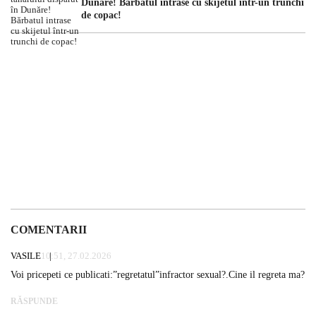
Dunăre! Bărbatul intrase cu skijetul într-un trunchi
de copac!
COMENTARII
VASILE
10:51, 27.02.2026
Voi pricepeti ce publicati:”regretatul”infractor sexual?.Cine il regreta ma?
RĂSPUNDE