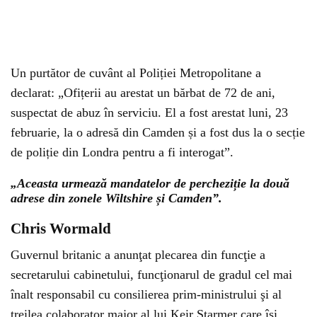
Un purtător de cuvânt al Poliției Metropolitane a
declarat: „Ofițerii au arestat un bărbat de 72 de ani,
suspectat de abuz în serviciu. El a fost arestat luni, 23
februarie, la o adresă din Camden și a fost dus la o secție
de poliție din Londra pentru a fi interogat”.
„Aceasta urmează mandatelor de percheziție la două
adrese din zonele Wiltshire și Camden”.
Chris Wormald
Guvernul britanic a anunţat plecarea din funcţie a
secretarului cabinetului, funcţionarul de gradul cel mai
înalt responsabil cu consilierea prim-ministrului şi al
treilea colaborator major al lui Keir Starmer care îşi