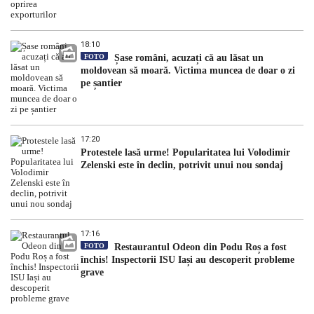
18:10
FOTO
Șase români, acuzați că au lăsat un
moldovean să moară. Victima muncea de doar o zi
pe șantier
17:20
Protestele lasă urme! Popularitatea lui Volodimir
Zelenski este în declin, potrivit unui nou sondaj
17:16
FOTO
Restaurantul Odeon din Podu Roș a fost
închis! Inspectorii ISU Iași au descoperit probleme
grave