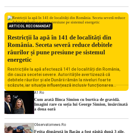
ARTICOL RECOMANDAT
Restricții la apă în 141 de localități din
România. Seceta severă reduce debitele
râurilor și pune presiune pe sistemul
energetic
Restricțiile la apă afectează 141 de localități din România,
din cauza secetei severe. Autoritățile avertizează că
debitele râurilor și ale Dunării rămân la niveluri foarte
scăzute, iar situația influențează inclusiv funcționarea
Centralei Nucleare de la Cernavodă. România se confruntă
A1.ro
cu una dintre cele mai dificile perioade din punct de vedere
Cum arată Ilinca Simion cu burtica de gravidă.
hidrologic din ultimii ani. Lipsa […]
Imagini rare cu soția lui George Simion, însărcinată
a doua oară
Observatornews.ro
Fetiţa dispărută în Bacău a fost găsită după 3 zile.