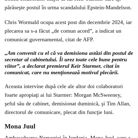
părăseşte postul în urma scandalului Epstein-Mandelson.
Chris Wormald ocupa acest post din decembrie 2024, iar
plecarea sa s-a făcut „de comun acord”, a indicat un
comunicat guvernamental, citat de AFP.
„Am convenit cu el că va demisiona astăzi din postul de
secretar al cabinetului. Îi urez toate cele bune pentru
viitor”, a declarat premierul Keir Starmer, citat în
comunicat, care nu menţionează motivul plecării.
Aceasta intervine după cele ale altor doi colaboratori
foarte apropiaţi ai lui Starmer: Morgan McSweeney,
şeful său de cabinet, demisionat duminică, şi Tim Allan,
directorul de comunicare, plecat din funcţie luni.
Mona Juul
Ambasadoarea Norvegiei în Iordania, Mona Juul, care a