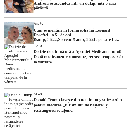
Andreea se ascundea într-un dulap, într-o casă
părăsită
As.ro
Cum se menţine în formă soţia lui Leonard
Doroftei, la 51 de ani.
&amp;#8222;Secretul&amp;#8221; pe care l-a
dezvăluit
17:40
Decizie de ultimă oră a Agenției Medicamentului!
Două medicamente cunoscute, retrase temporar de
la vânzare
14:40
Donald Trump lovește din nou în imigrație: ordin
pentru blocarea „turismului de naștere” și
restrângerea cetățeniei