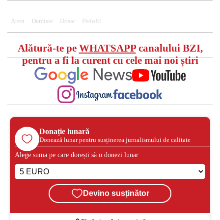
Arest
Demisie
Dosar
Pedofil
Alătură-te pe
WHATSAPP
canalului BZI,
pentru a fi la curent cu cele mai noi știri
Donație lunară
Donează lunar pentru susținerea jurnalismului de calitate
Alege suma pe care dorești să o donezi lunar
Devino susținător