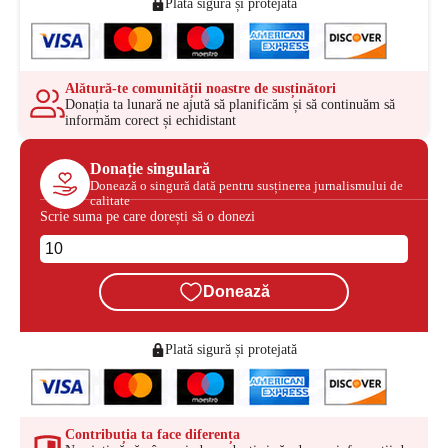
Plată sigură și protejată
Alătură-te comunității noastre de susținători
Donația ta lunară ne ajută să planificăm și să continuăm să
informăm corect și echidistant
Donație singulară
Donează o singură dată pentru susținerea jurnalismului de
calitate
Scrie suma pe care dorești să o donezi
Donează
Plată sigură și protejată
Contribuția ta face diferența