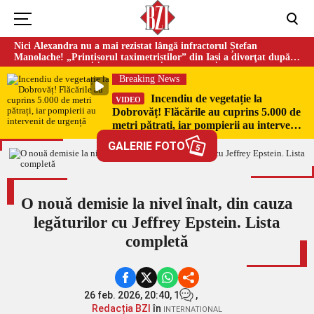
Nici Alexandra nu a mai rezistat lângă infractorul Ștefan
Manolache! „Prințișorul taximetriștilor” din Iași a divorţat după
doi ani de căsnicie
Breaking News
Incendiu de vegetație la
VIDEO
Dobrovăț! Flăcările au cuprins 5.000 de
metri pătrați, iar pompierii au intervenit
de urgență
GALERIE FOTO
5
O nouă demisie la nivel înalt, din cauza
legăturilor cu Jeffrey Epstein. Lista
completă
26 feb. 2026, 20:40,
1
,
Redacția BZI
în
INTERNATIONAL