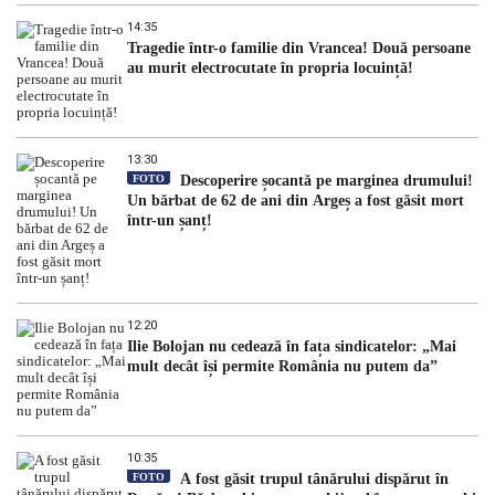
14:35
Tragedie într-o familie din Vrancea! Două persoane
au murit electrocutate în propria locuință!
13:30
FOTO
Descoperire șocantă pe marginea drumului!
Un bărbat de 62 de ani din Argeș a fost găsit mort
într-un șanț!
12:20
Ilie Bolojan nu cedează în fața sindicatelor: „Mai
mult decât își permite România nu putem da”
10:35
FOTO
A fost găsit trupul tânărului dispărut în