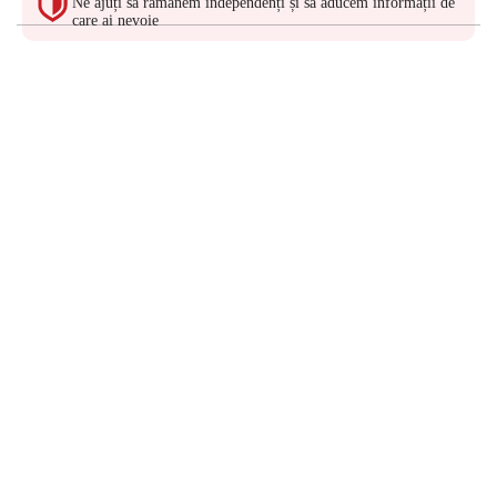
Ne ajuți să rămânem independenți și să aducem informații de
care ai nevoie