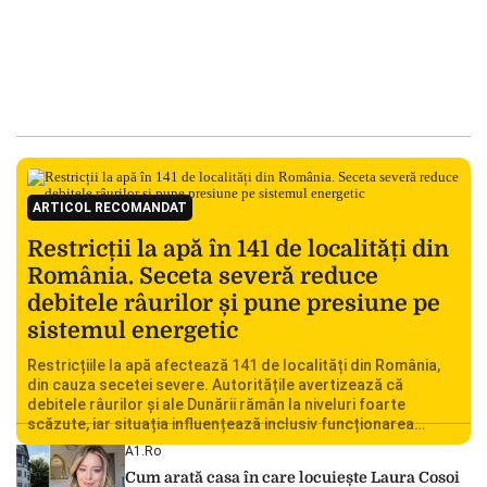
ARTICOL RECOMANDAT
Restricții la apă în 141 de localități din
România. Seceta severă reduce
debitele râurilor și pune presiune pe
sistemul energetic
Restricțiile la apă afectează 141 de localități din România,
din cauza secetei severe. Autoritățile avertizează că
debitele râurilor și ale Dunării rămân la niveluri foarte
scăzute, iar situația influențează inclusiv funcționarea
Centralei Nucleare de la Cernavodă. România se confruntă
A1.ro
cu una dintre cele mai dificile perioade din punct de vedere
Cum arată casa în care locuiește Laura Cosoi
hidrologic din ultimii ani. Lipsa […]