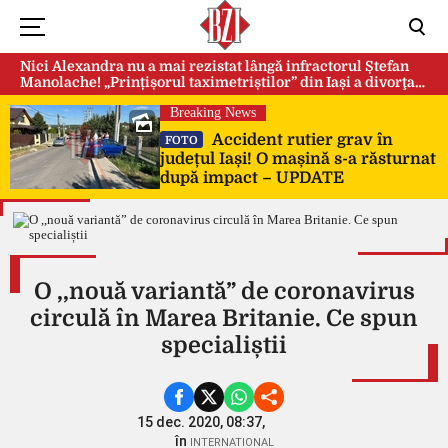
Nici Alexandra nu a mai rezistat lângă infractorul Ștefan
Manolache! „Prințișorul taximetriștilor” din Iași a divorţat
după doi ani de căsnicie
Breaking News
Accident rutier grav în
FOTO
județul Iași! O mașină s-a răsturnat
după impact – UPDATE
O ,,nouă variantă” de coronavirus
circulă în Marea Britanie. Ce spun
specialiștii
15 dec. 2020, 08:37,
în
INTERNATIONAL