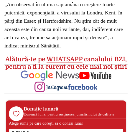
„Am observat în ultima săptămână o creştere foarte
puternică, exponenţială, a virusului la Londra, Kent, în
părţi din Essex şi Hertfordshire. Nu ştim cât de mult
aceasta este din cauza noii variante, dar, indiferent care
ar fi cauza, trebuie să acţionăm rapid şi decisiv″, a
indicat ministrul Sănătății.
Alătură-te pe
WHATSAPP
canalului BZI,
pentru a fi la curent cu cele mai noi știri
Donație lunară
Donează lunar pentru susținerea jurnalismului de calitate
Alege suma pe care dorești să o donezi lunar