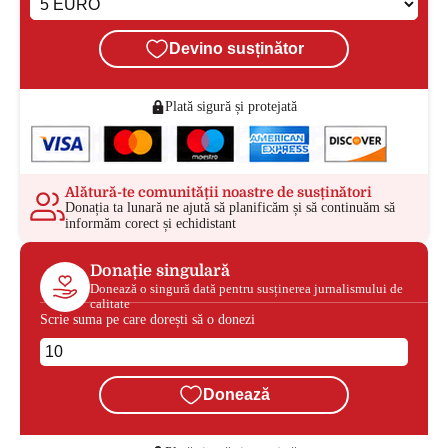
Devino susținător
Plată sigură și protejată
Alătură-te comunității noastre de susținători
Donația ta lunară ne ajută să planificăm și să continuăm să
informăm corect și echidistant
Donație singulară
Donează o singură dată pentru susținerea jurnalismului de
calitate
Scrie suma pe care dorești să o donezi
Donează