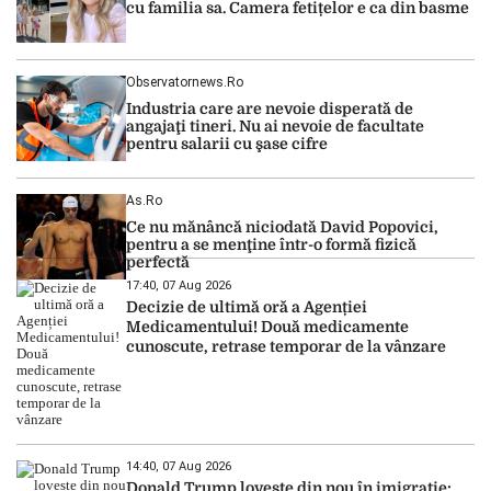
cu familia sa. Camera fetițelor e ca din basme
Observatornews.ro
Industria care are nevoie disperată de
angajaţi tineri. Nu ai nevoie de facultate
pentru salarii cu şase cifre
As.ro
Ce nu mănâncă niciodată David Popovici,
pentru a se menţine într-o formă fizică
perfectă
17:40, 07 Aug 2026
Decizie de ultimă oră a Agenției
Medicamentului! Două medicamente
cunoscute, retrase temporar de la vânzare
14:40, 07 Aug 2026
Donald Trump lovește din nou în imigrație: