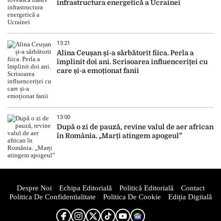
infrastructura energetică a Ucrainei
13:21
Alina Ceușan și-a sărbătorit fiica. Perla a
împlinit doi ani. Scrisoarea influenceriței cu
care și-a emoționat fanii
13:00
După o zi de pauză, revine valul de aer african
în România. „Marți atingem apogeul”
Despre Noi
Echipa Editorială
Politică Editorială
Contact
Politica De Confidentialitate
Politica De Cookie
Ediția Digitală