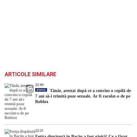
ARTICOLE SIMILARE
22:40
FOTO
Tânăr, arestat după ce a convins o copilă de
7 ani să-i trimită poze sexuale. Ar fi racolat-o de pe
Roblox
22:21
Fetița dispărută în Bacău a fost găsită! Ce a făcut