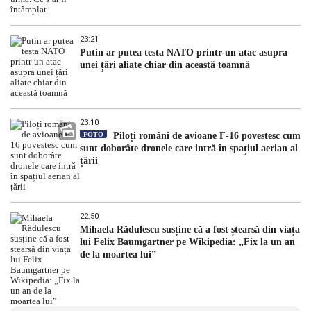
23:21
Putin ar putea testa NATO printr-un atac asupra
unei țări aliate chiar din această toamnă
23:10
FOTO
Piloți români de avioane F-16 povestesc cum
sunt doborâte dronele care intră în spațiul aerian al
țării
22:50
Mihaela Rădulescu susține că a fost ștearsă din viața
lui Felix Baumgartner pe Wikipedia: „Fix la un an
de la moartea lui”