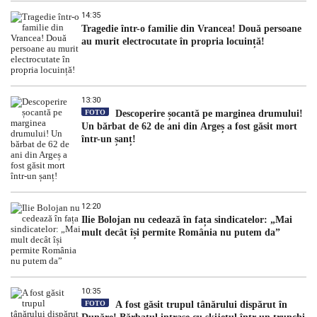
14:35
Tragedie într-o familie din Vrancea! Două persoane
au murit electrocutate în propria locuință!
13:30
FOTO
Descoperire șocantă pe marginea drumului!
Un bărbat de 62 de ani din Argeș a fost găsit mort
într-un șanț!
12:20
Ilie Bolojan nu cedează în fața sindicatelor: „Mai
mult decât își permite România nu putem da”
10:35
FOTO
A fost găsit trupul tânărului dispărut în