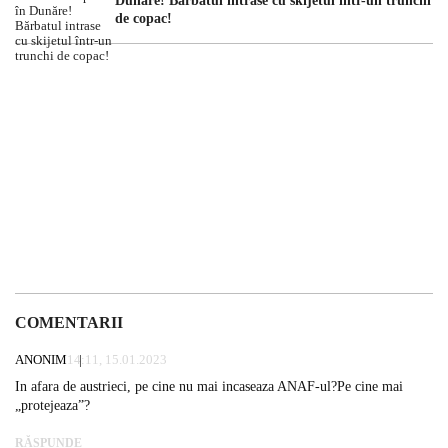
Dunăre! Bărbatul intrase cu skijetul într-un trunchi
de copac!
COMENTARII
ANONIM
14:11, 15.01.2023
In afara de austrieci, pe cine nu mai incaseaza ANAF-ul?Pe cine mai
„protejeaza”?
RĂSPUNDE