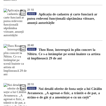
21:10
FOTO
Aplicația de cadastru și carte funciară ar
putea redeveni funcțională săptămâna viitoare,
anunță autoritățile
20:40
FOTO
Theo Rose, întreruptă în plin concert la
Nibiru. Ce s-a întâmplat pe scenă înainte ca artista
să împlinească 29 de ani
20:10
FOTO
Noi detalii oferite de fosta soție a lui Cătălin
Avramescu. „A agresat-o fizic, a trântit-o de pat, a
strâns-o de gât și a amenințat-o cu un cuțit”