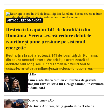
ARTICOL RECOMANDAT
Restricții la apă în 141 de localități din
România. Seceta severă reduce debitele
râurilor și pune presiune pe sistemul
energetic
Restricțiile la apă afectează 141 de localități din România,
din cauza secetei severe. Autoritățile avertizează că
debitele râurilor și ale Dunării rămân la niveluri foarte
scăzute, iar situația influențează inclusiv funcționarea
Centralei Nucleare de la Cernavodă. România se confruntă
A1.ro
cu una dintre cele mai dificile perioade din punct de vedere
Cum arată Ilinca Simion cu burtica de gravidă.
hidrologic din ultimii ani. Lipsa […]
Imagini rare cu soția lui George Simion, însărcinată
a doua oară
Observatornews.ro
Mărturia Andreei, fetiţa găsită după 3 zile de