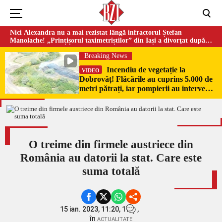
Nici Alexandra nu a mai rezistat lângă infractorul Ștefan
Manolache! „Prințișorul taximetriștilor” din Iași a divorţat după
doi ani de căsnicie
Breaking News
Incendiu de vegetație la
VIDEO
Dobrovăț! Flăcările au cuprins 5.000 de
metri pătrați, iar pompierii au intervenit
de urgență
O treime din firmele austriece din
România au datorii la stat. Care este
suma totală
15 ian. 2023, 11:20,
1
,
în
ACTUALITATE