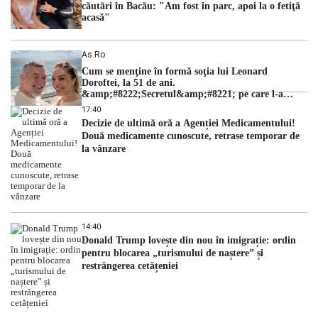
căutări în Bacău: "Am fost în parc, apoi la o fetiţă
acasă"
As.ro
Cum se menţine în formă soţia lui Leonard
Doroftei, la 51 de ani.
&amp;#8222;Secretul&amp;#8221; pe care l-a
dezvăluit
17:40
Decizie de ultimă oră a Agenției Medicamentului!
Două medicamente cunoscute, retrase temporar de
la vânzare
14:40
Donald Trump lovește din nou în imigrație: ordin
pentru blocarea „turismului de naștere” și
restrângerea cetățeniei