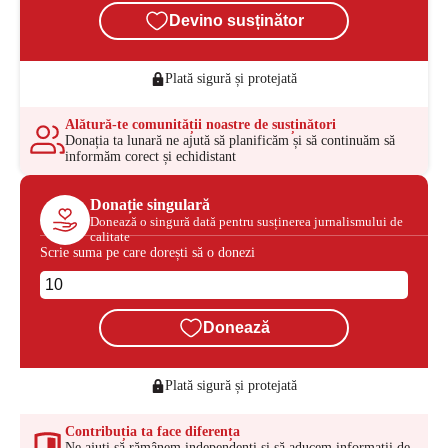
Devino susținător
Plată sigură și protejată
Alătură-te comunității noastre de susținători
Donația ta lunară ne ajută să planificăm și să continuăm să
informăm corect și echidistant
Donație singulară
Donează o singură dată pentru susținerea jurnalismului de
calitate
Scrie suma pe care dorești să o donezi
Donează
Plată sigură și protejată
Contribuția ta face diferența
Ne ajuți să rămânem independenți și să aducem informații de