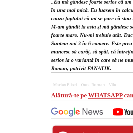
„Eu mă gândesc foarte serios că am o
în una mai mică. Eu luasem în calcul
cauza faptului că mi se pare că stau 
M-am gândit la asta și mă gândesc s
foarte mare. Nu-mi trebuie atât. Da
Suntem noi 3 în 6 camere. Este prea
muncesc să curăț, să spăl, că întreț
serios la o variantă în care să ne m
Roman, potrivit FANATIK.
Marius Elisei
Oana Roman
Vila
Alătură-te pe
WHATSAPP
can