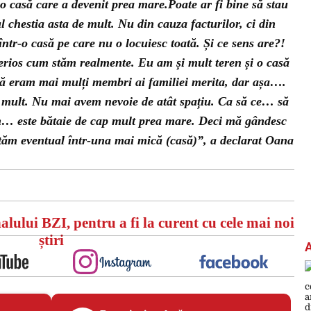
 casă care a devenit prea mare.Poate ar fi bine să stau
 chestia asta de mult. Nu din cauza facturilor, ci din
într-o casă pe care nu o locuiesc toată. Și ce sens are?!
erios cum stăm realmente. Eu am și mult teren și o casă
că eram mai mulți membri ai familiei merita, dar așa….
 mult. Nu mai avem nevoie de atât spațiu. Ca să ce… să
in… este bătaie de cap mult prea mare. Deci mă gândesc
utăm eventual într-una mai mică (casă)”, a declarat Oana
alului BZI, pentru a fi la curent cu cele mai noi
știri