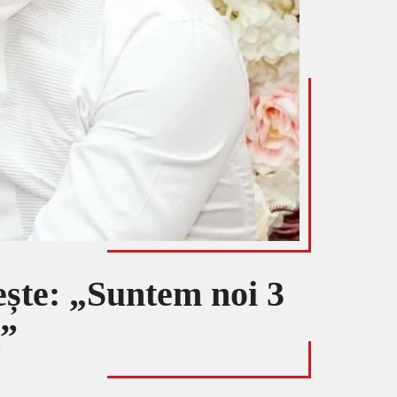
ește: „Suntem noi 3
t”