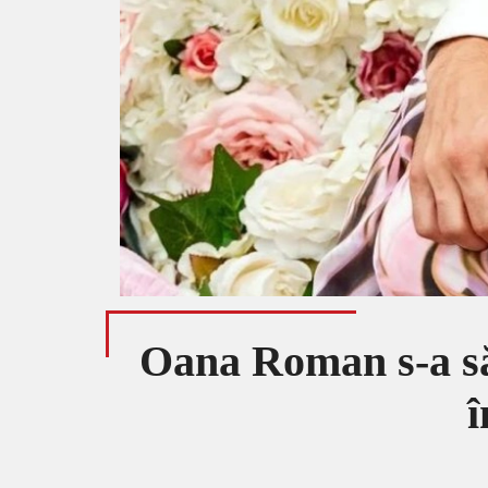
Oana Roman s-a săt
î