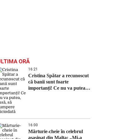
ULTIMA ORĂ
16:21
Cristina Spătar a recunoscut
că banii sunt foarte
importanți! Ce nu va putea,
însă, să cumpere niciodată
16:00
Mărturie-cheie în celebrul
asasinat din Malta: „Mi-a