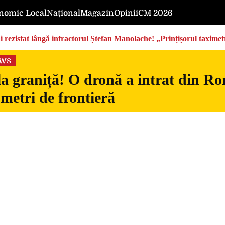
nomic Local
Național
Magazin
Opinii
CM 2026
rezistat lângă infractorul Ștefan Manolache! „Prințișorul taximetri
ews
la graniță! O dronă a intrat din Ro
 metri de frontieră