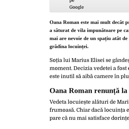
Oana Roman este mai mult decât pre
a săturat de vila impunătoare pe ca
mai are nevoie de un spațiu atât de
grădina locuinței.
Soția lui Marius Elisei se gândeș
moment. Decizia vedetei a fost e
este inutil să aibă camere în pl
Oana Roman renunță la v
Vedeta locuiește alături de Marius
frumoasă. Chiar dacă locuința es
pare că nu mai satisface dorinț