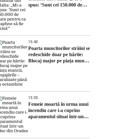
spus: ‘Sunt cei 150.000 de
euro pentru ca Daphne să fie
ucisă’”
15:40
Poarta muncitorilor străini se
redeschide doar pe hârtie:
Blocaj major pe piața muncii,
angajările – paralizate până
în octombrie
15:30
Femeie moartă în urma unui
incendiu care i-a cuprins
aparamentul situat într-un
bloc din Oradea