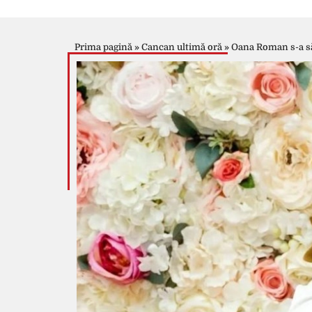
Prima pagină
»
Cancan ultimă oră
»
Oana Roman s-a săt