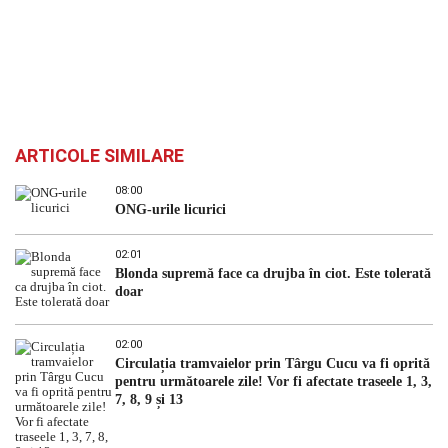
ARTICOLE SIMILARE
08:00
ONG-urile licurici
02:01
Blonda supremă face ca drujba în ciot. Este tolerată
doar
02:00
Circulația tramvaielor prin Târgu Cucu va fi oprită
pentru următoarele zile! Vor fi afectate traseele 1, 3,
7, 8, 9 și 13