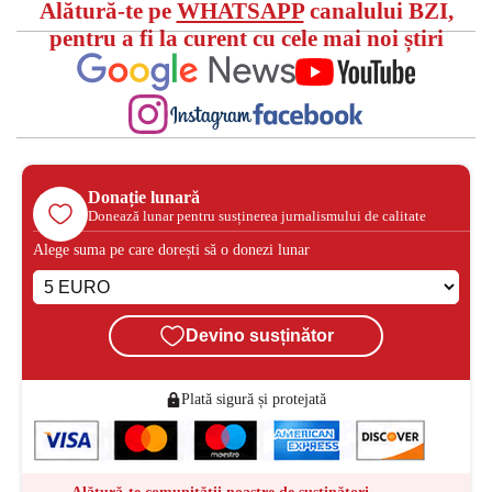
Alătură-te pe
WHATSAPP
canalului BZI,
pentru a fi la curent cu cele mai noi știri
Donație lunară
Donează lunar pentru susținerea jurnalismului de calitate
Alege suma pe care dorești să o donezi lunar
Devino susținător
Plată sigură și protejată