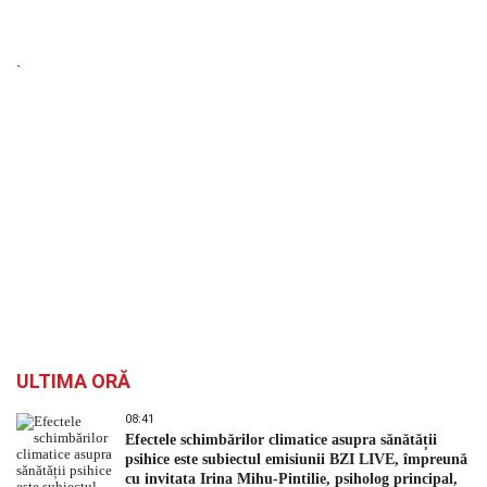
`
ULTIMA ORĂ
08:41
Efectele schimbărilor climatice asupra sănătății
psihice este subiectul emisiunii BZI LIVE, împreună
cu invitata Irina Mihu-Pintilie, psiholog principal,