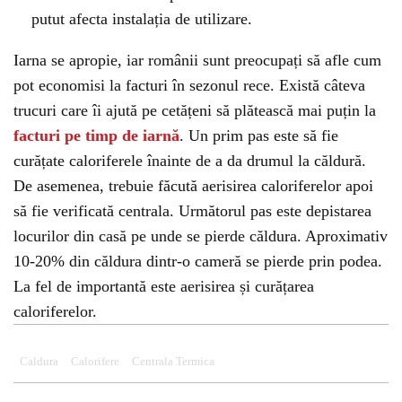
putut afecta instalația de utilizare.
Iarna se apropie, iar românii sunt preocupați să afle cum
pot economisi la facturi în sezonul rece. Există câteva
trucuri care îi ajută pe cetățeni să plătească mai puțin la
facturi pe timp de iarnă
. Un prim pas este să fie
curățate caloriferele înainte de a da drumul la căldură.
De asemenea, trebuie făcută aerisirea caloriferelor apoi
să fie verificată centrala. Următorul pas este depistarea
locurilor din casă pe unde se pierde căldura. Aproximativ
10-20% din căldura dintr-o cameră se pierde prin podea.
La fel de importantă este aerisirea și curățarea
caloriferelor.
Caldura
Calorifere
Centrala Termica