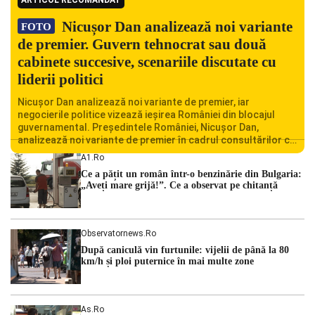
Nicușor Dan analizează noi variante
FOTO
de premier. Guvern tehnocrat sau două
cabinete succesive, scenariile discutate cu
liderii politici
Nicușor Dan analizează noi variante de premier, iar
negocierile politice vizează ieșirea României din blocajul
guvernamental. Președintele României, Nicușor Dan,
analizează noi variante de premier în cadrul consultărilor cu
liderii politici. Ciprian Ciucu vorbește despre scenariul unui
A1.ro
guvern tehnocrat și despre posibilitatea a două cabinete
Ce a pățit un român într-o benzinărie din Bulgaria:
succesive. Nicușor Dan analizează noi variante de premier
„Aveți mare grijă!”. Ce a observat pe chitanță
România traversează […]
Observatornews.ro
După caniculă vin furtunile: vijelii de până la 80
km/h și ploi puternice în mai multe zone
As.ro