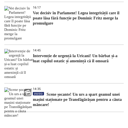
16:17
Vot decisiv în Parlament! Legea integrității care îl
poate lăsa fără funcție pe Dominic Fritz merge la
promulgare
14:45
Intervenție de urgență la Uricani! Un bărbat și-a
luat copilul ostatic și amenință că îl omoară
14:35
FOTO
Scene șocante! Un urs a spart geamul unei
mașini staționate pe Transfăgărășan pentru a căuta
mâncare!