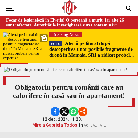
Focar de legioneloză în Elveția! O persoană a murit, iar alte 26
sunt infectate. Autoritățile investighează sursa contaminării
Breaking News
Alertă pe litoral după
FOTO
descoperirea unor posibile fragmente de
dronă în Mamaia. SRI a ridicat probele
pentru expertiză
Obligatoriu pentru românii care au
calorifere în casă sau în apartament!
12 dec. 2024, 11:20,
Mirela Gabriela Todosi
în
ACTUALITATE