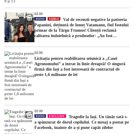
02:00
FOTO
VIDEO
Val de recenzii negative la patiseria
Papanini, deținută de Ionuț Vatamanu, fiul fostului
primar de la Târgu Frumos! Clienții reclamă
calitatea îndoielnică a produselor: „Au fost
expirate”
02:00
Licitația pentru reabilitarea seismică a „Casei
Agronomului” a intrat în linie dreaptă! O singură
firmă din Iași a fost interesată de contractul de
peste 1,6 milioane de lei
02:00
FOTO
EXCLUSIV
Tragedie la Iași. Un tânăr tată s-
a spânzurat de dorul copilului. Ce mesaj a postat pe
Facebook, înainte de a-și pune capăt zilelor