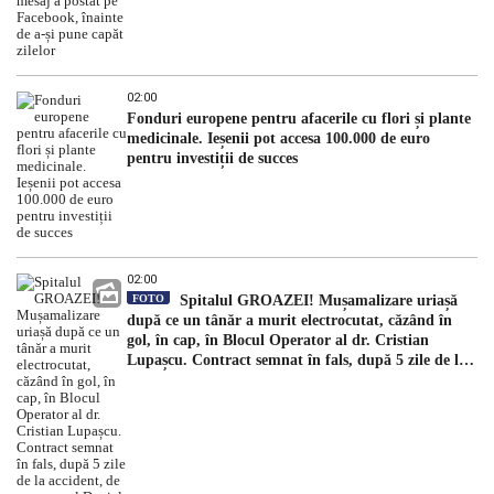
02:00
Fonduri europene pentru afacerile cu flori și plante
medicinale. Ieșenii pot accesa 100.000 de euro
pentru investiții de succes
02:00
FOTO
Spitalul GROAZEI! Mușamalizare uriașă
după ce un tânăr a murit electrocutat, căzând în
gol, în cap, în Blocul Operator al dr. Cristian
Lupașcu. Contract semnat în fals, după 5 zile de la
accident, de managerul Daniel Timofte, la Spitalul
„Sfântul Spiridon”