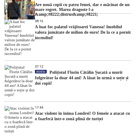
Are nouă copii cu patru femei, dar e măcinat de un
mare regret. Marea dragoste l-a
&amp;#8222;distrus&amp;#8221;
08:16
A luat foc palatul vrăjitoarei Vanessa! Imobilul
valora jumătate de milion de euro! De la ce a pornit
incendiul!
07:12
FOTO
Polițistul Florin Cătălin Șucată a murit
fulgerător la doar 44 ani! A lăsat în urmă o soție și
doi copii!
17:44
Atac violent în inima Londrei! O femeie a atacat cu
o foarfecă într-o zonă plină de turiști