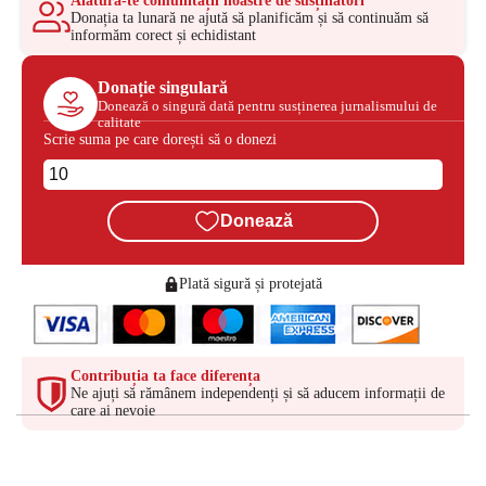
Alătură-te comunității noastre de susținători
Donația ta lunară ne ajută să planificăm și să continuăm să
informăm corect și echidistant
Donație singulară
Donează o singură dată pentru susținerea jurnalismului de
calitate
Scrie suma pe care dorești să o donezi
Donează
Plată sigură și protejată
Contribuția ta face diferența
Ne ajuți să rămânem independenți și să aducem informații de
care ai nevoie