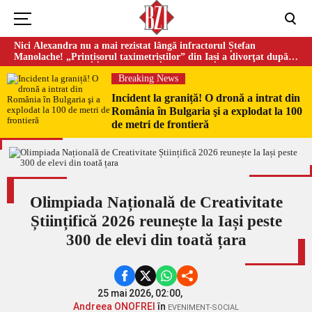
Nici Alexandra nu a mai rezistat lângă infractorul Ștefan
Manolache! „Prințișorul taximetriștilor” din Iași a divorţat după
doi ani de căsnicie
Breaking News
Incident la graniță! O dronă a intrat din
România în Bulgaria şi a explodat la 100
de metri de frontieră
Olimpiada Națională de Creativitate
Științifică 2026 reunește la Iași peste
300 de elevi din toată țara
25 mai 2026, 02:00,
Andreea ONOFREI
în
EVENIMENT-SOCIAL