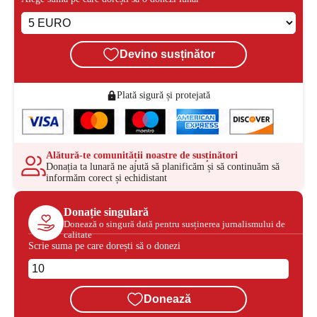
Devino susținător
Plată sigură și protejată
Alătură-te comunității noastre de susținători
Donația ta lunară ne ajută să planificăm și să continuăm să
informăm corect și echidistant
Donație singulară
Donează o singură dată pentru susținerea jurnalismului de
calitate
Scrie suma pe care dorești să o donezi
Donează