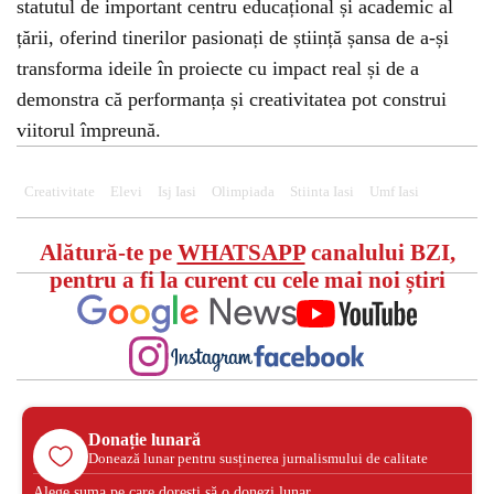
statutul de important centru educațional și academic al
țării, oferind tinerilor pasionați de știință șansa de a-și
transforma ideile în proiecte cu impact real și de a
demonstra că performanța și creativitatea pot construi
viitorul împreună.
Creativitate
Elevi
Isj Iasi
Olimpiada
Stiinta Iasi
Umf Iasi
Alătură-te pe
WHATSAPP
canalului BZI,
pentru a fi la curent cu cele mai noi știri
Donație lunară
Donează lunar pentru susținerea jurnalismului de calitate
Alege suma pe care dorești să o donezi lunar