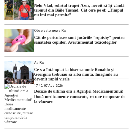
cu una dintre cele mai dificile perioade din punct de vedere
Nelu Vlad, solistul trupei Azur, nevoit să își vândă
hidrologic din ultimii ani. Lipsa […]
terenul din Băile Tușnad. Cât cere pe el: „Timpul
nu îmi mai permite”
Observatornews.ro
Cât de periculoase sunt jucăriile "squishy" pentru
sănătatea copiilor. Avertismentul toxicologilor
As.ro
Ce s-a întâmplat la biserica unde Ronaldo şi
Georgina trebuiau să aibă nunta. Imaginile au
devenit rapid virale
17:40, 07 Aug 2026
Decizie de ultimă oră a Agenției Medicamentului!
Două medicamente cunoscute, retrase temporar de
la vânzare