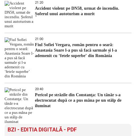
21:20
Accident violent pe DN58, urmat de incendiu.
Șoferul unui autoturism a murit
21:00
Fiul Sofiei Vergara, român pentru o seară:
Anastasia Soare l-a pus să facă sarmale și l-a
ademenit cu ‘fetele superbe’ din România
20:40
Pericol pe străzile din Constanţa: Un tânăr s-a
electrocutat după ce a pus mâna pe un stâlp de
iluminat
BZI - EDITIA DIGITALĂ - PDF