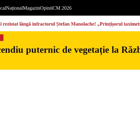
cal
Național
Magazin
Opinii
CM 2026
rezistat lângă infractorul Ștefan Manolache! „Prințișorul taximetri
s
endiu puternic de vegetație la Războ