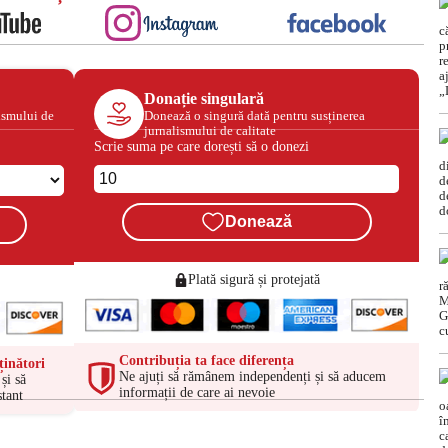
Donație singulară
ismului de
Donează o singură dată pentru susținerea
jurnalismului de calitate
Scrie suma pe care dorești să o donezi
Donează
Plată sigură și protejată
Contribuția ta face diferența
ținători
Ne ajuți să rămânem independenți și să aducem
și să
informații de care ai nevoie
tant