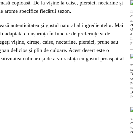
masă copioasă. De la vișine la caise, piersici, nectarine și
de arome specifice fiecărui sezon.
rează autenticitatea și gustul natural al ingredientelor. Mai
fi adaptată cu ușurință în funcție de preferințe și de
egeți vișine, cireșe, caise, nectarine, piersici, prune sau
șpan delicios și plin de culoare. Acest desert este o
ativitatea culinară și de a vă răsfăța cu gustul proaspăt al