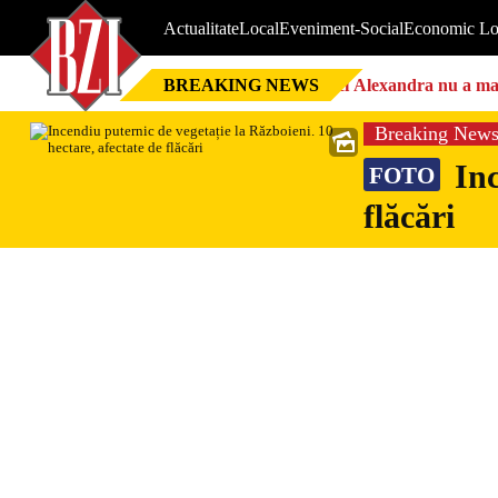
Actualitate
Local
Eveniment-Social
Economic Lo
BREAKING NEWS
Nici Alexandra nu a mai 
Breaking New
Inc
FOTO
flăcări