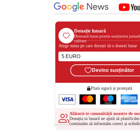
Donație lunară
Donează lunar pentru susținerea jurnal
calitate
Alege suma pe care dorești să o donezi lunar
Devino susținător
Plată sigură și protejată
Alătură-te comunității noastre de sus
Donația ta lunară ne ajută să planificăm 
continuăm să informăm corect și echidis