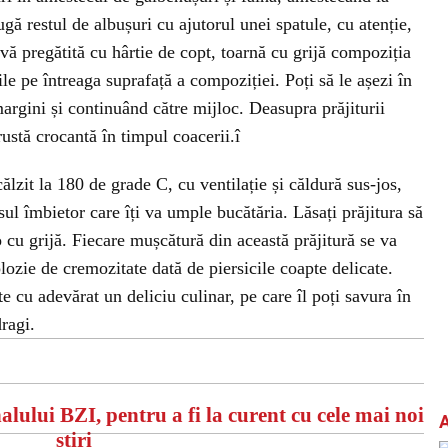
gă restul de albușuri cu ajutorul unei spatule, cu atenție,
tavă pregătită cu hârtie de copt, toarnă cu grijă compoziția
le pe întreaga suprafață a compoziției. Poți să le așezi în
argini și continuând către mijloc. Deasupra prăjiturii
ustă crocantă în timpul coacerii.î
lzit la 180 de grade C, cu ventilație și căldură sus-jos,
ul îmbietor care îți va umple bucătăria. Lăsați prăjitura să
o cu grijă. Fiecare mușcătură din această prăjitură se va
lozie de cremozitate dată de piersicile coapte delicate.
e cu adevărat un deliciu culinar, pe care îl poți savura în
ragi.
alului BZI, pentru a fi la curent cu cele mai noi
știri