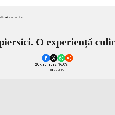
ulinară de neuitat
iersici. O experiență culi
20 dec. 2023, 16:03,
în
CULINAR