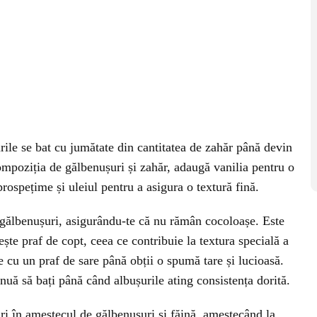
ile se bat cu jumătate din cantitatea de zahăr până devin
ompoziția de gălbenușuri și zahăr, adaugă vanilia pentru o
rospețime și uleiul pentru a asigura o textură fină.
 gălbenușuri, asigurându-te că nu rămân cocoloașe. Este
ște praf de copt, ceea ce contribuie la textura specială a
e cu un praf de sare până obții o spumă tare și lucioasă.
nuă să bați până când albușurile ating consistența dorită.
i în amestecul de gălbenușuri și făină, amestecând la