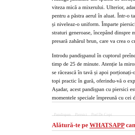
viteza mică a mixerului. Ulterior, adau
pentru a păstra aerul în aluat. Într-o 
și niveleaz-o uniform. Împarte piersici
straturi generoase, începând dinspre m
presară zahărul brun, care va crea o cr
Introdu pandișpanul în cuptorul preîncă
timp de 25 de minute. Atenție la miros
se răcească în tavă și apoi porționați-
topi practic în gură, oferindu-vă o exp
Așadar, acest pandișpan cu piersici est
momentele speciale împreună cu cei d
Pandispan
Piersici
Praf De Copt
Alătură-te pe
WHATSAPP
can