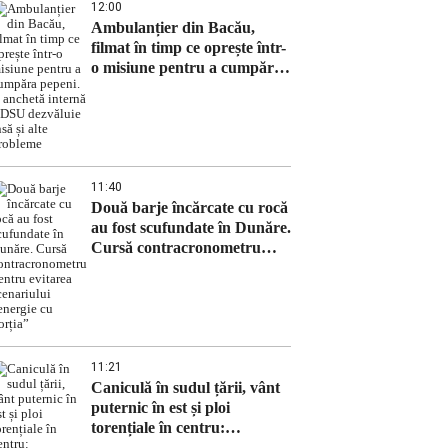
12:00
Ambulanțier din Bacău,
filmat în timp ce oprește într-
o misiune pentru a cumpăra
pepeni. O anchetă internă a
DSU dezvăluie însă și alte
probleme
11:40
Două barje încărcate cu rocă
au fost scufundate în Dunăre.
Cursă contracronometru
pentru evitarea scenariului
„energie cu porția”
11:21
Caniculă în sudul țării, vânt
puternic în est și ploi
torențiale în centru:
meteorologii au actualizat