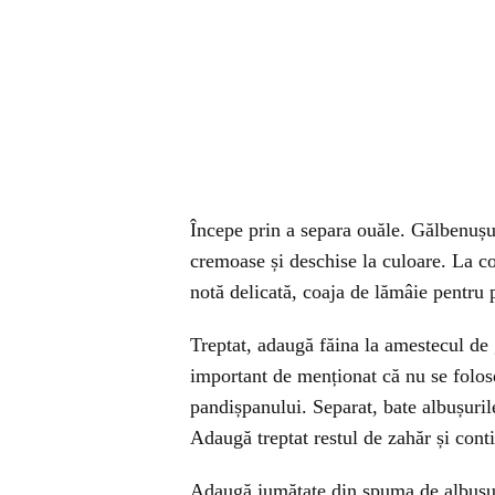
Începe prin a separa ouăle. Gălbenușur
cremoase și deschise la culoare. La c
notă delicată, coaja de lămâie pentru p
Treptat, adaugă făina la amestecul de
important de menționat că nu se folose
pandișpanului. Separat, bate albușuril
Adaugă treptat restul de zahăr și conti
Adaugă jumătate din spuma de albușur