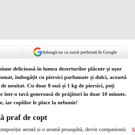
Adaugă-ne ca sursă preferată în Google
siune delicioasă în lumea deserturilor plăcute și ușor
omat, îmbogățit cu piersici parfumate și dulci, această
de neuitat. Cu doar 8 ouă și 1 kg de piersici, poți
e într-o tavă generoasă de prăjituri în doar 10 minute.
, iar copiilor le place la nebunie!
ră praf de copt
 compoziție aerată și o aromă proaspătă, devin companionii