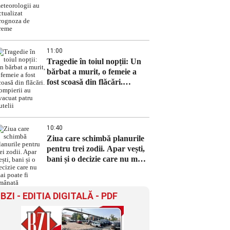
prognoza de vreme
11:00
Tragedie în toiul nopții: Un
bărbat a murit, o femeie a
fost scoasă din flăcări.
Pompierii au evacuat patru
butelii
10:40
Ziua care schimbă planurile
pentru trei zodii. Apar vești,
bani și o decizie care nu mai
poate fi amânată
BZI - EDITIA DIGITALĂ - PDF