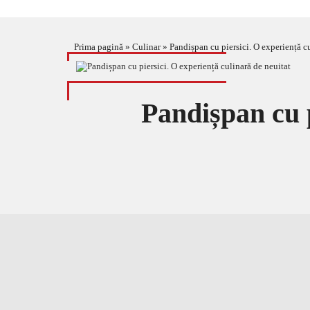
Prima pagină
»
Culinar
»
Pandișpan cu piersici. O experiență c
Pandișpan cu p