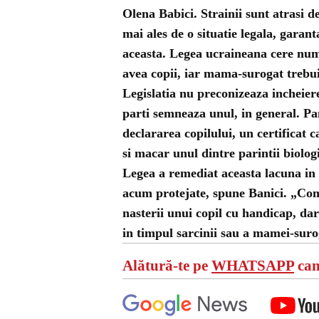
Olena Babici. Strainii sunt atrasi d
mai ales de o situatie legala, garant
aceasta. Legea ucraineana cere numai
avea copii, iar mama-surogat trebuie
Legislatia nu preconizeaza incheiere
parti semneaza unul, in general. Pa
declararea copilului, un certificat 
si macar unul dintre parintii biologi
Legea a remediat aceasta lacuna in
acum protejate, spune Banici. „Con
nasterii unui copil cu handicap, dar
in timpul sarcinii sau a mamei-surog
Alătură-te pe
WHATSAPP
can