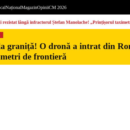
cal
Național
Magazin
Opinii
CM 2026
rezistat lângă infractorul Ștefan Manolache! „Prințișorul taximetri
s
la graniță! O dronă a intrat din Ro
 metri de frontieră