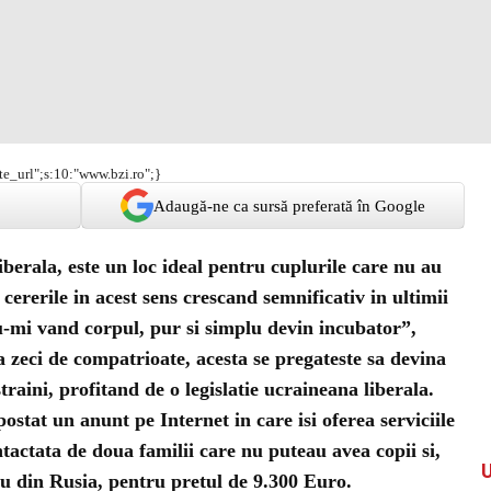
ite_url";s:10:"www.bzi.ro";}
Adaugă-ne ca sursă preferată în Google
liberala, este un loc ideal pentru cuplurile care nu au
cererile in acest sens crescand semnificativ in ultimii
-mi vand corpul, pur si simplu devin incubator”,
a zeci de compatrioate, acesta se pregateste sa devina
aini, profitand de o legislatie ucraineana liberala.
 postat un anunt pe Internet in care isi oferea serviciile
tactata de doua familii care nu puteau avea copii si,
lu din Rusia, pentru pretul de 9.300 Euro.