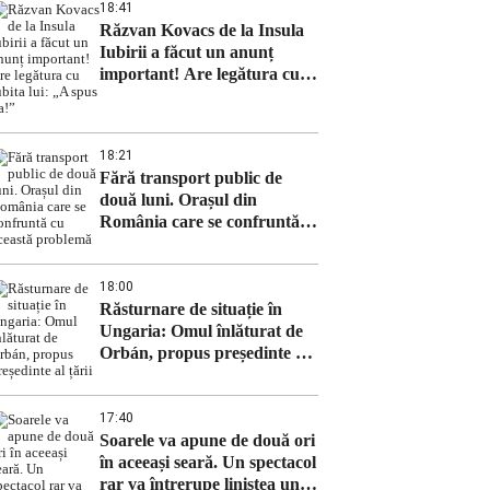
18:41
Răzvan Kovacs de la Insula
Iubirii a făcut un anunț
important! Are legătura cu
iubita lui: „A spus da!”
18:21
Fără transport public de
două luni. Orașul din
România care se confruntă
cu această problemă
18:00
Răsturnare de situație în
Ungaria: Omul înlăturat de
Orbán, propus președinte al
țării
17:40
Soarele va apune de două ori
în aceeași seară. Un spectacol
rar va întrerupe liniștea unui