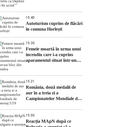
ucisă’”
15:40
Autoturism cuprins de flăcări
în comuna Horlești
15:30
Femeie moartă în urma unui
incendiu care i-a cuprins
aparamentul situat într-un
bloc din Oradea
15:21
România, două medalii de
aur în a treia zi a
Campionatelor Mondiale de
canotaj U19
15:00
Reacția MApN după ce
Bulgaria a anunțat că o