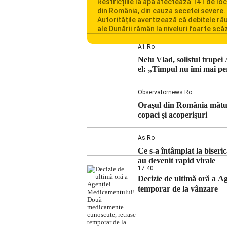
Restricțiile la apă afectează 141 de loc
din România, din cauza secetei severe.
Autoritățile avertizează că debitele râu
ale Dunării rămân la niveluri foarte scă
iar situația influențează inclusiv funcț
Centralei Nucleare de la Cernavodă. R
A1.ro
se confruntă cu una dintre cele mai difi
Nelu Vlad, solistul trupei
perioade din punct de vedere hidrologi
el: „Timpul nu îmi mai pe
ultimii ani. Lipsa […]
Observatornews.ro
Oraşul din România mătura
copaci şi acoperişuri
As.ro
Ce s-a întâmplat la biser
au devenit rapid virale
17:40
Decizie de ultimă oră a 
temporar de la vânzare