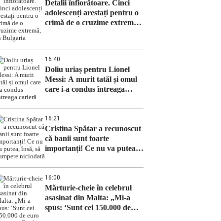
Detalii înfiorătoare. Cinci
adolescenți arestați pentru o
crimă de o cruzime extremă,
în Bulgaria
16:40
Doliu uriaș pentru Lionel
Messi: A murit tatăl și omul
care i-a condus întreaga
carieră
16:21
Cristina Spătar a recunoscut
că banii sunt foarte
importanți! Ce nu va putea,
însă, să cumpere niciodată
16:00
Mărturie-cheie în celebrul
asasinat din Malta: „Mi-a
spus: ‘Sunt cei 150.000 de
euro pentru ca Daphne să fie