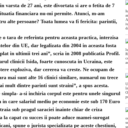
 varsta de 27 ani, este divortata si are o fetita de 7
 situatia financiara nu-mi permite. Atunci, m-am
ru alte persoane? Toata lumea va fi fericita: parintii,
e o tara de referinta pentru aceasta practica, interzisa
atelor din UE, dar legalizata din 2004 in aceasta fosta
lat in ultimii trei ani”, scria in 2008 publicatia Profil.
rul clinicii Isida, foarte cunoscuta in Ucraina, este
tere exploziva, dar cererea va creste. Ne ocupam de
ara mai sunt alte 16 clinici similare, numarul nu trece
 mult dintre parinti sunt straini”, a spus acesta.
simpla- a-si inchiria corpul este pentru unele singurul
ra in care salariul mediu pe economie este sub 170 Euro
raia sub pragul saraciei inainte chiar de criza
 la capat cu succes ii poate aduce mamei-surogat
cani, spune o jurista specializata pe aceste chestiuni,