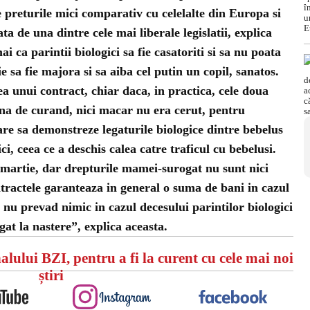
e preturile mici comparativ cu celelalte din Europa si
ata de una dintre cele mai liberale legislatii, explica
 ca parintii biologici sa fie casatoriti si sa nu poata
 sa fie majora si sa aiba cel putin un copil, sanatos.
a unui contract, chiar daca, in practica, cele doua
na de curand, nici macar nu era cerut, pentru
care sa demonstreze legaturile biologice dintre bebelus
ci, ceea ce a deschis calea catre traficul cu bebelusi.
 martie, dar drepturile mamei-surogat nu sunt nici
tractele garanteaza in general o suma de bani in cazul
 nu prevad nimic in cazul decesului parintilor biologici
at la nastere”, explica aceasta.
alului BZI, pentru a fi la curent cu cele mai noi
știri