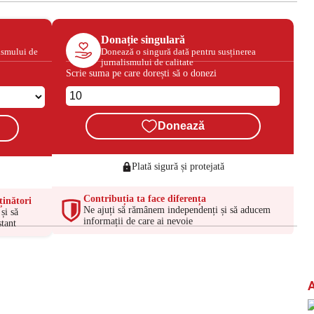
Donație singulară
ismului de
Donează o singură dată pentru susținerea
jurnalismului de calitate
Scrie suma pe care dorești să o donezi
Donează
Plată sigură și protejată
Contribuția ta face diferența
ținători
Ne ajuți să rămânem independenți și să aducem
și să
informații de care ai nevoie
tant