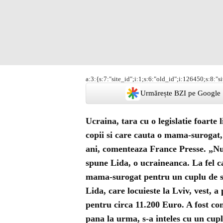
a:3:{s:7:"site_id";i:1;s:6:"old_id";i:126450;s:8:"s
Urmărește BZI pe Google
Ucraina, tara cu o legislatie foarte 
copii si care cauta o mama-surogat, 
ani, comenteaza France Presse. „Nu
spune Lida, o ucraineanca. La fel c
mama-surogat pentru un cuplu de str
Lida, care locuieste la Lviv, vest, a
pentru circa 11.200 Euro. A fost con
pana la urma, s-a inteles cu un cup