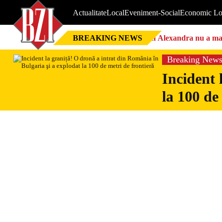
Actualitate
Local
Eveniment-Social
Economic Lo
BREAKING NEWS
Nici Alexandra nu a mai 
Breaking New
Incident 
la 100 de