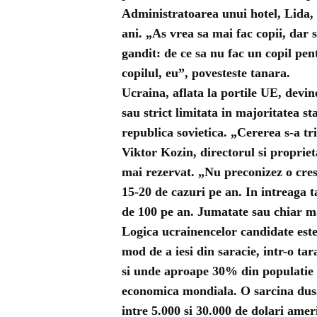
Administratoarea unui hotel, Lida, in
ani. „As vrea sa mai fac copii, dar
gandit: de ce sa nu fac un copil pent
copilul, eu”, povesteste tanara.
Ucraina, aflata la portile UE, devin
sau strict limitata in majoritatea st
republica sovietica. „Cererea s-a trip
Viktor Kozin, directorul si proprieta
mai rezervat. „Nu preconizez o cres
15-20 de cazuri pe an. In intreaga t
de 100 pe an. Jumatate sau chiar mai
Logica ucrainencelor candidate este 
mod de a iesi din saracie, intr-o ta
si unde aproape 30% din populatie t
economica mondiala. O sarcina dusa
intre 5.000 si 30.000 de dolari ameri