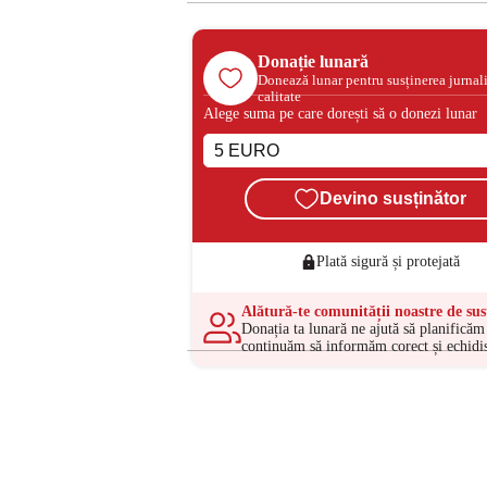
Donație lunară
Donează lunar pentru susținerea jurnal
calitate
Alege suma pe care dorești să o donezi lunar
Devino susținător
Plată sigură și protejată
Alătură-te comunității noastre de sus
Donația ta lunară ne ajută să planificăm 
continuăm să informăm corect și echidis