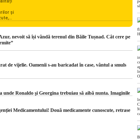
alități
rilor și
zute,
ionarea
omânia
cile
 Azur, nevoit să își vândă terenul din Băile Tușnad. Cât cere pe
c din
rmite”
t de vijelie. Oamenii s-au baricadat în case, vântul a smuls
ica unde Ronaldo şi Georgina trebuiau să aibă nunta. Imaginile
Agenției Medicamentului! Două medicamente cunoscute, retrase