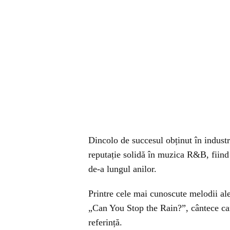
Dincolo de succesul obținut în indust
reputație solidă în muzica R&B, fiind 
de-a lungul anilor.
Printre cele mai cunoscute melodii al
„Can You Stop the Rain?”, cântece care
referință.