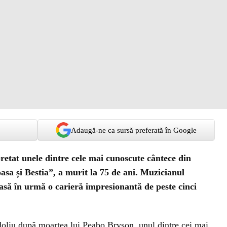
Adaugă-ne ca sursă preferată în Google
pretat unele dintre cele mai cunoscute cântece din
sa și Bestia”, a murit la 75 de ani. Muzicianul
să în urmă o carieră impresionantă de peste cinci
doliu după moartea lui Peabo Bryson, unul dintre cei mai