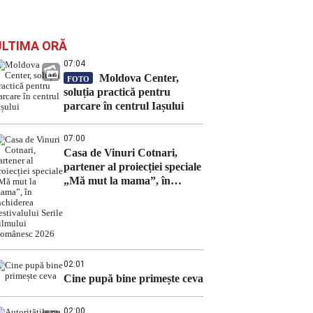
ULTIMA ORĂ
07:04
Moldova Center,
FOTO
soluția practică pentru
parcare în centrul Iașului
07:00
Casa de Vinuri Cotnari,
partener al proiecției speciale
„Mă mut la mama”, în
închiderea Festivalului Serile
Filmului Românesc 2026
02:01
Cine pupă bine primește ceva
02:00