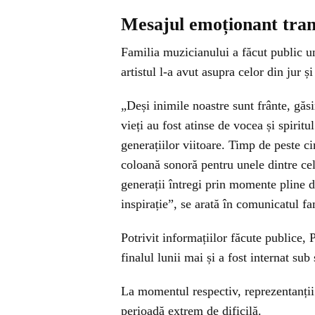
Mesajul emoționant tran
Familia muzicianului a făcut public u
artistul l-a avut asupra celor din jur ș
„Deși inimile noastre sunt frânte, găsi
vieți au fost atinse de vocea și spirit
generațiilor viitoare. Timp de peste ci
coloană sonoră pentru unele dintre ce
generații întregi prin momente pline d
inspirație”, se arată în comunicatul fa
Potrivit informațiilor făcute publice,
finalul lunii mai și a fost internat su
La momentul respectiv, reprezentanții a
perioadă extrem de dificilă.