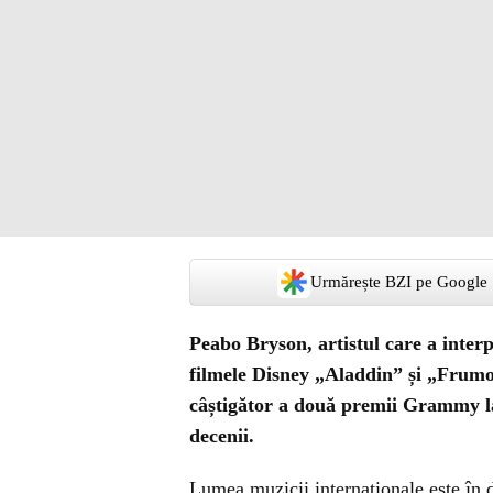
Urmărește BZI pe Google
Peabo Bryson, artistul care a inter
filmele Disney „Aladdin” și „Frumoa
câștigător a două premii Grammy la
decenii.
Lumea muzicii internaționale este în 