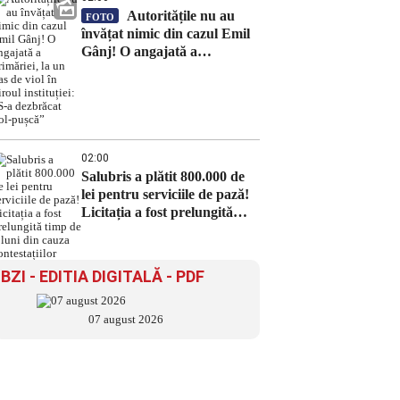
Autoritățile nu au
FOTO
învățat nimic din cazul Emil
Gânj! O angajată a
primăriei, la un pas de viol în
biroul instituției: „S-a
dezbrăcat gol-pușcă”
02:00
Salubris a plătit 800.000 de
lei pentru serviciile de pază!
Licitația a fost prelungită
timp de 8 luni din cauza
contestațiilor
BZI - EDITIA DIGITALĂ - PDF
07 august 2026