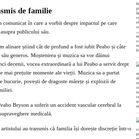
smis de familie
n comunicat în care a vorbit despre impactul pe care
i asupra publicului său.
m alinare știind cât de profund a fost iubit Peabo și câte
ul său generos. Moștenirea și muzica sa vor dăinui
nci decenii, vocea extraordinară a lui Peabo a servit drept
le mai prețuite momente ale vieții. Muzica sa a purtat
e bucurie, povești de dragoste mărețe și explozii de
miliei.
 Peabo Bryson a suferit un accident vascular cerebral la
b supraveghere medicală.
rtistului au transmis că familia își dorește discreție într-o