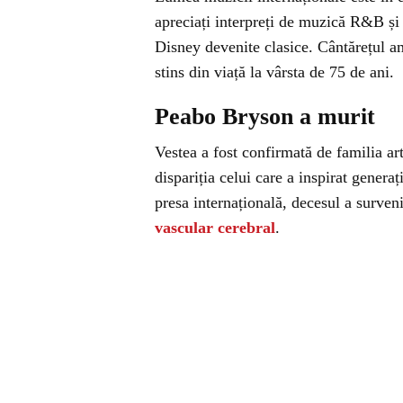
apreciați interpreți de muzică R&B și 
Disney devenite clasice. Cântărețul 
stins din viață la vârsta de 75 de ani.
Peabo Bryson a murit
Vestea a fost confirmată de familia ar
dispariția celui care a inspirat generaț
presa internațională, decesul a surven
vascular cerebral
.