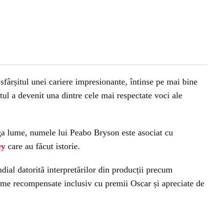
ârșitul unei cariere impresionante, întinse pe mai bine
stul a devenit una dintre cele mai respectate voci ale
ga lume, numele lui Peabo Bryson este asociat cu
ey
care au făcut istorie.
dial datorită interpretărilor din producții precum
lme recompensate inclusiv cu premii Oscar și apreciate de