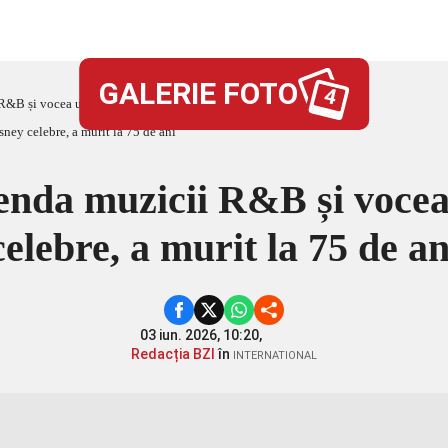
GALERIE FOTO
4
&B și vocea unor filme Disney celebre, a murit la 75 de ani
enda muzicii R&B și vocea
celebre, a murit la 75 de an
03 iun. 2026, 10:20,
Redacția BZI
în
INTERNATIONAL