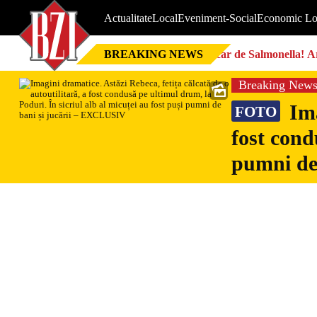
Actualitate
Local
Eveniment-Social
Economic Lo
BREAKING NEWS
Focar de Salmonella! Ar
Breaking New
Ima
FOTO
fost cond
pumni de