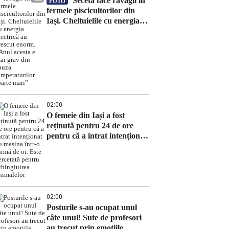
Seceta face ravagii în
FOTO
fermele piscicultorilor din
Iași. Cheltuielile cu energia
electrică au crescut enorm.
„Anul acesta e mai grav din
cauza temperaturilor foarte
mari”
02:00
O femeie din Iași a fost
reținută pentru 24 de ore
pentru că a intrat intenționat
cu mașina într-o turmă de oi.
Este cercetată pentru
schingiuirea animalelor
02:00
Posturile s-au ocupat unul
câte unul! Sute de profesori
au trecut prin emoțiile