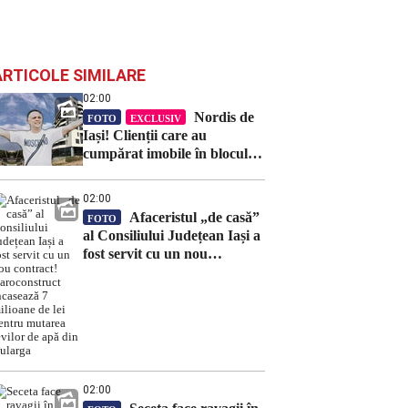
ARTICOLE SIMILARE
02:00
Nordis de
FOTO
EXCLUSIV
Iași! Clienții care au
cumpărat imobile în blocul
Nueva, țepuiți de
dezvoltatorul Ștefan Popescu.
02:00
A vândut același apartament
Afaceristul „de casă”
FOTO
mai multor persoane
al Consiliului Județean Iași a
fost servit cu un nou
contract! Daroconstruct
încasează 7 milioane de lei
pentru mutarea țevilor de
apă din Bularga
02:00