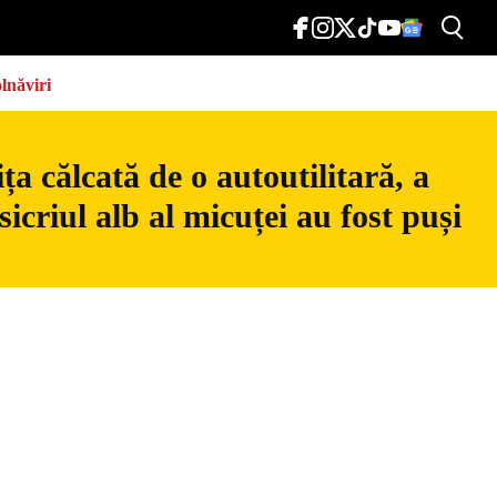
lnăviri
a călcată de o autoutilitară, a
icriul alb al micuței au fost puși