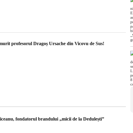
murit profesorul Dragoș Ursache din Vicovu de Sus!
iceanu, fondatorul brandului „micii de la Dedulești”