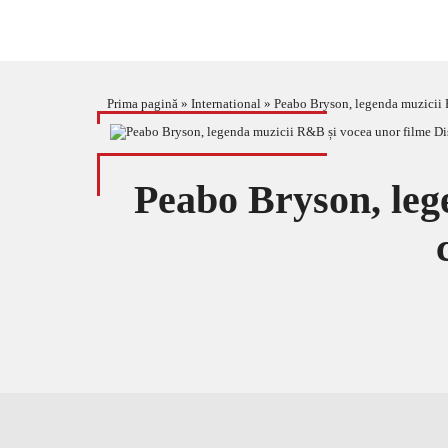
Prima pagină
»
International
»
Peabo Bryson, legenda muzicii R
Peabo Bryson, leg