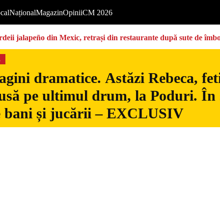
cal
Național
Magazin
Opinii
CM 2026
deii jalapeño din Mexic, retrași din restaurante după sute de îmbo
s
gini dramatice. Astăzi Rebeca, fetiț
usă pe ultimul drum, la Poduri. În s
 bani și jucării – EXCLUSIV