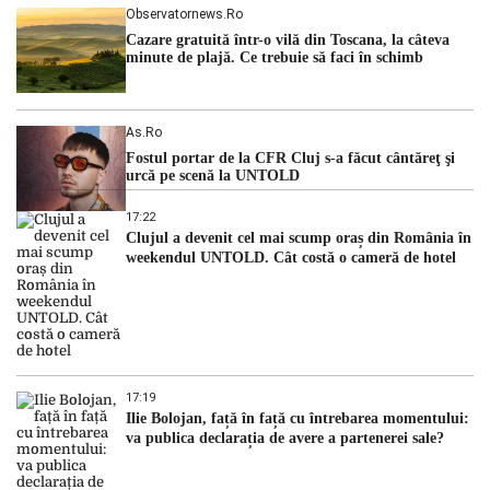
Observatornews.ro
Cazare gratuită într-o vilă din Toscana, la câteva
minute de plajă. Ce trebuie să faci în schimb
As.ro
Fostul portar de la CFR Cluj s-a făcut cântăreţ şi
urcă pe scenă la UNTOLD
17:22
Clujul a devenit cel mai scump oraș din România în
weekendul UNTOLD. Cât costă o cameră de hotel
17:19
Ilie Bolojan, față în față cu întrebarea momentului:
va publica declarația de avere a partenerei sale?