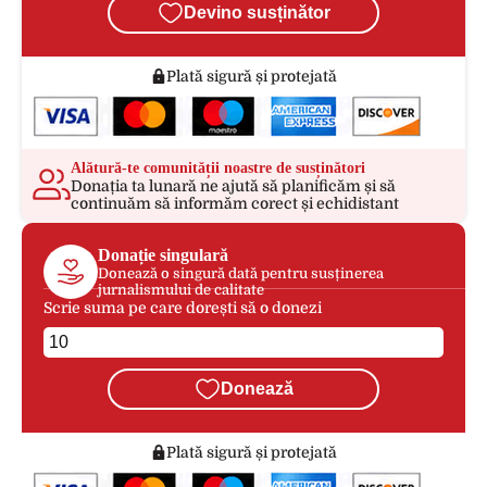
Devino susținător
Plată sigură și protejată
Alătură-te comunității noastre de susținători
Donația ta lunară ne ajută să planificăm și să
continuăm să informăm corect și echidistant
Donație singulară
Donează o singură dată pentru susținerea
jurnalismului de calitate
Scrie suma pe care dorești să o donezi
Donează
Plată sigură și protejată