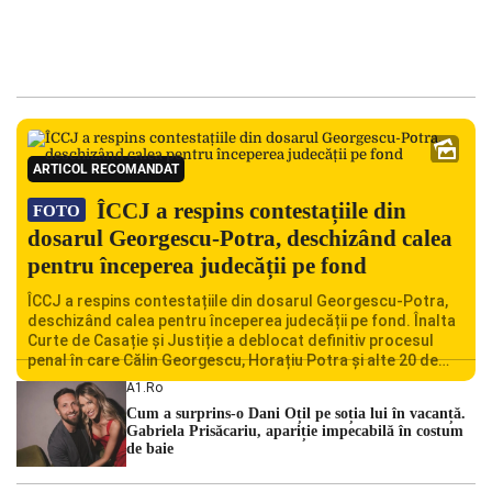
ARTICOL RECOMANDAT
ÎCCJ a respins contestațiile din
FOTO
dosarul Georgescu-Potra, deschizând calea
pentru începerea judecății pe fond
ÎCCJ a respins contestațiile din dosarul Georgescu-Potra,
deschizând calea pentru începerea judecății pe fond. Înalta
Curte de Casație și Justiție a deblocat definitiv procesul
penal în care Călin Georgescu, Horațiu Potra și alte 20 de
persoane sunt acuzați de acțiuni îndreptate împotriva
A1.ro
ordinii constituționale. În ședința din camera preliminară,
Cum a surprins-o Dani Oțil pe soția lui în vacanță.
judecătorii de la instanța supremă au […]
Gabriela Prisăcariu, apariție impecabilă în costum
de baie