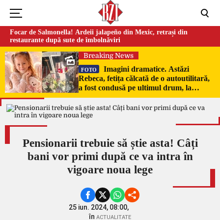
Focar de Salmonella! Ardeii jalapeño din Mexic, retrași din
restaurante după sute de îmbolnăviri
Breaking News
Imagini dramatice. Astăzi
FOTO
Rebeca, fetița călcată de o autoutilitară,
a fost condusă pe ultimul drum, la
Poduri. În sicriul alb al micuței au fost
puși pumni de bani și jucării –
EXCLUSIV
Pensionarii trebuie să știe asta! Câți
bani vor primi după ce va intra în
vigoare noua lege
25 iun. 2024, 08:00,
în
ACTUALITATE