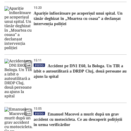
15:20
Apariție înfiorătoare pe acoperișul unui spital. Un
tânăr deghizat în „Moartea cu coasa” a declanșat
intervenția poliției
15:11
FOTO
Accident pe DN1 E60, la Bologa. Un TIR a
izbit o autoutilitară a DRDP Cluj, două persoane au
ajuns la spital
15:05
FOTO
Emanuel Macovei a murit după un grav
accident cu motocicleta. Ce au descoperit polițiștii
în urma verificărilor