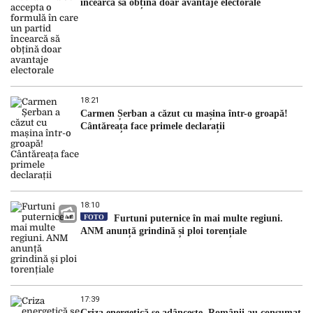
încearcă să obțină doar avantaje electorale
18:21
Carmen Șerban a căzut cu mașina într-o groapă!
Cântăreața face primele declarații
18:10
FOTO
Furtuni puternice în mai multe regiuni.
ANM anunță grindină și ploi torențiale
17:39
Criza energetică se adâncește. Românii au consumat