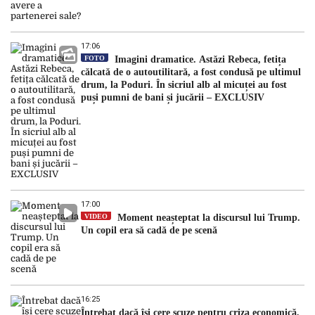
17:06
FOTO
Imagini dramatice. Astăzi Rebeca, fetița
călcată de o autoutilitară, a fost condusă pe ultimul
drum, la Poduri. În sicriul alb al micuței au fost
puși pumni de bani și jucării – EXCLUSIV
17:00
VIDEO
Moment neașteptat la discursul lui Trump.
Un copil era să cadă de pe scenă
16:25
Întrebat dacă își cere scuze pentru criza economică,