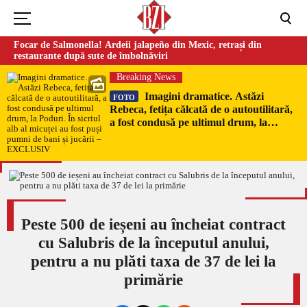
Focar de Salmonella! Ardeii jalapeño din Mexic, retrași din
restaurante după sute de îmbolnăviri
Breaking News
Imagini dramatice. Astăzi
FOTO
Rebeca, fetița călcată de o autoutilitară,
a fost condusă pe ultimul drum, la
Poduri. În sicriul alb al micuței au fost
puși pumni de bani și jucării –
EXCLUSIV
Peste 500 de ieșeni au încheiat contract
cu Salubris de la începutul anului,
pentru a nu plăti taxa de 37 de lei la
primărie