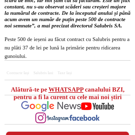
scara de bloc, iar noi știm cât să facturăm. Este un flux
constant, nu s-au observat scăderi sau creșteri majore
la numărul de contracte. De la începutul anului și până
acum avem un număr de puțin peste 500 de contracte
noi semnate”, a mai precizat directorul Salubris SA.
Peste 500 de ieșeni au făcut contract cu Salubris pentru a
nu plăti 37 de lei pe lună la primărie pentru ridicarea
gunoiului.
Contracte Iași
Salubris Iasi
Taxe Iași
Alătură-te pe
WHATSAPP
canalului BZI,
pentru a fi la curent cu cele mai noi știri