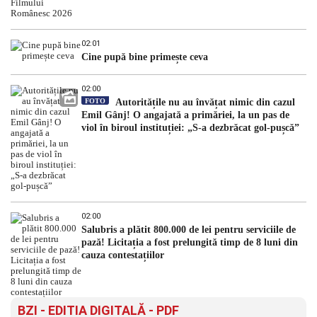
02:01
Cine pupă bine primește ceva
02:00
FOTO
Autoritățile nu au învățat nimic din cazul
Emil Gânj! O angajată a primăriei, la un pas de
viol în biroul instituției: „S-a dezbrăcat gol-pușcă”
02:00
Salubris a plătit 800.000 de lei pentru serviciile de
pază! Licitația a fost prelungită timp de 8 luni din
cauza contestațiilor
BZI - EDITIA DIGITALĂ - PDF