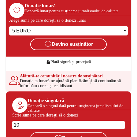
Donație lunară
Donează lunar pentru susținerea jurnalismului de calitate
Alege suma pe care dorești să o donezi lunar
Devino susținător
Plată sigură și protejată
Alătură-te comunității noastre de susținători
Donația ta lunară ne ajută să planificăm și să continuăm să
informăm corect și echidistant
Donație singulară
Donează o singură dată pentru susținerea jurnalismului de
calitate
Scrie suma pe care dorești să o donezi