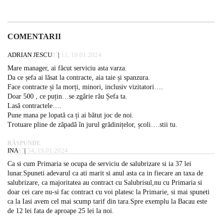
COMENTARII
ADRIAN JESCU
07:11, 19.01.2024
Mare manager, ai făcut serviciu asta varza.
Da ce șefa ai lăsat la contracte, aia taie și spanzura.
Face contracte și la morți, minori, inclusiv vizitatori….
Doar 500 , ce puțin…se zgârie rău Șefa ta.
Lasă contractele….
Pune mana pe lopată ca ți ai bătut joc de noi.
Trotuare pline de zăpadă în jurul grădinițelor, școli….stii tu.
RĂSPUNDE
INA
15:54, 19.01.2024
Ca si cum Primaria se ocupa de serviciu de salubrizare si ia 37 lei
lunar.Spuneti adevarul ca ati marit si anul asta ca in fiecare an taxa de
salubrizare, ca majoritatea au contract cu Salubrisul,nu cu Primaria si
doar cei care nu-si fac contract cu voi platesc la Primarie, si mai spuneti
ca la Iasi avem cel mai scump tarif din tara.Spre exemplu la Bacau este
de 12 lei fata de aproape 25 lei la noi.