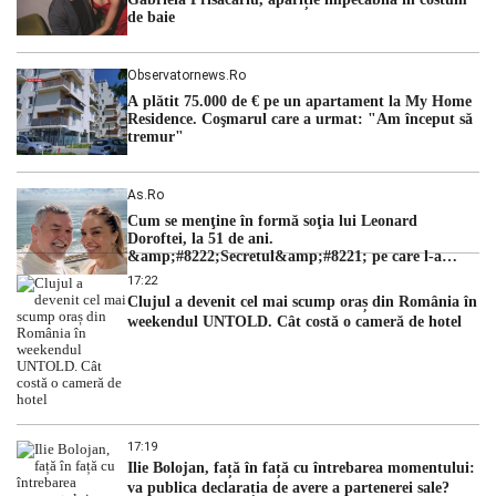
de baie
Observatornews.ro
A plătit 75.000 de € pe un apartament la My Home
Residence. Coşmarul care a urmat: "Am început să
tremur"
As.ro
Cum se menţine în formă soţia lui Leonard
Doroftei, la 51 de ani.
&amp;#8222;Secretul&amp;#8221; pe care l-a
dezvăluit
17:22
Clujul a devenit cel mai scump oraș din România în
weekendul UNTOLD. Cât costă o cameră de hotel
17:19
Ilie Bolojan, față în față cu întrebarea momentului:
va publica declarația de avere a partenerei sale?