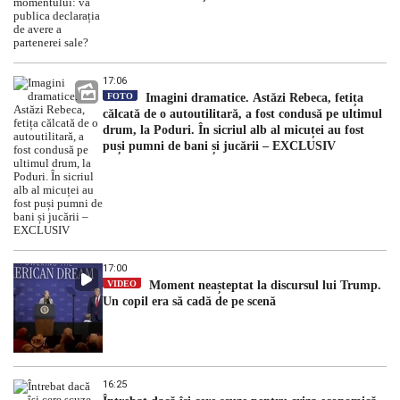
17:06
FOTO
Imagini dramatice. Astăzi Rebeca, fetița
călcată de o autoutilitară, a fost condusă pe ultimul
drum, la Poduri. În sicriul alb al micuței au fost
puși pumni de bani și jucării – EXCLUSIV
17:00
VIDEO
Moment neașteptat la discursul lui Trump.
Un copil era să cadă de pe scenă
16:25