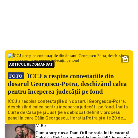
ARTICOL RECOMANDAT
ÎCCJ a respins contestațiile din
FOTO
dosarul Georgescu-Potra, deschizând calea
pentru începerea judecății pe fond
ÎCCJ a respins contestațiile din dosarul Georgescu-Potra,
deschizând calea pentru începerea judecății pe fond. Înalta
Curte de Casație și Justiție a deblocat definitiv procesul
penal în care Călin Georgescu, Horațiu Potra și alte 20 de
persoane sunt acuzați de acțiuni îndreptate împotriva
A1.ro
ordinii constituționale. În ședința din camera preliminară,
Cum a surprins-o Dani Oțil pe soția lui în vacanță.
judecătorii de la instanța supremă au […]
Gabriela Prisăcariu, apariție impecabilă în costum