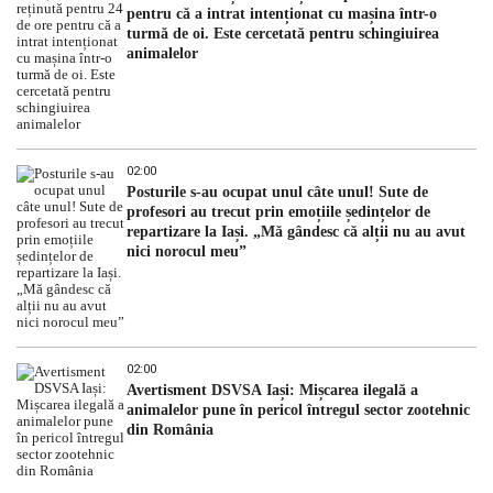
pentru că a intrat intenționat cu mașina într-o
turmă de oi. Este cercetată pentru schingiuirea
animalelor
02:00
Posturile s-au ocupat unul câte unul! Sute de
profesori au trecut prin emoțiile ședințelor de
repartizare la Iași. „Mă gândesc că alții nu au avut
nici norocul meu”
02:00
Avertisment DSVSA Iași: Mișcarea ilegală a
animalelor pune în pericol întregul sector zootehnic
din România