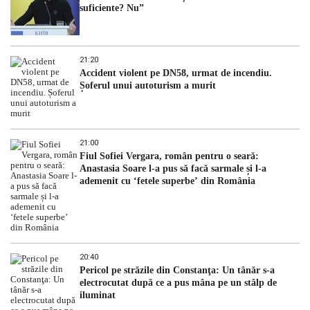
suficiente? Nu”
21:20
Accident violent pe DN58, urmat de incendiu.
Șoferul unui autoturism a murit
21:00
Fiul Sofiei Vergara, român pentru o seară:
Anastasia Soare l-a pus să facă sarmale și l-a
ademenit cu ‘fetele superbe’ din România
20:40
Pericol pe străzile din Constanţa: Un tânăr s-a
electrocutat după ce a pus mâna pe un stâlp de
iluminat