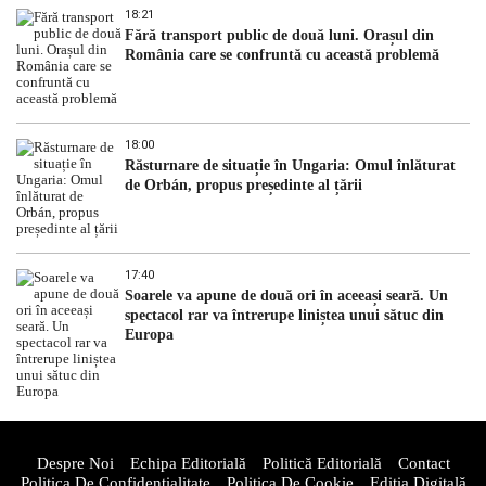
18:21
Fără transport public de două luni. Orașul din
România care se confruntă cu această problemă
18:00
Răsturnare de situație în Ungaria: Omul înlăturat
de Orbán, propus președinte al țării
17:40
Soarele va apune de două ori în aceeași seară. Un
spectacol rar va întrerupe liniștea unui sătuc din
Europa
Despre Noi
Echipa Editorială
Politică Editorială
Contact
Politica De Confidentialitate
Politica De Cookie
Ediția Digitală