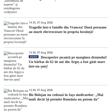
14:35, 07 Aug 2026
Tragedie într-o familie din Vrancea! Două persoane
au murit electrocutate în propria locuință!
13:30, 07 Aug 2026
FOTO
Descoperire șocantă pe marginea drumului!
Un bărbat de 62 de ani din Argeș a fost găsit mort
într-un șanț!
12:20, 07 Aug 2026
Ilie Bolojan nu cedează în fața sindicatelor: „Mai
mult decât își permite România nu putem da”