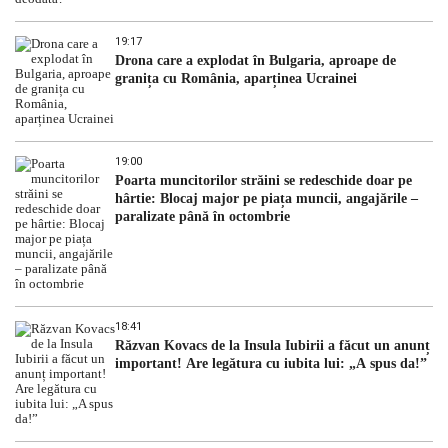
19:17
Drona care a explodat în Bulgaria, aproape de
granița cu România, aparținea Ucrainei
19:00
Poarta muncitorilor străini se redeschide doar pe
hârtie: Blocaj major pe piața muncii, angajările –
paralizate până în octombrie
18:41
Răzvan Kovacs de la Insula Iubirii a făcut un anunț
important! Are legătura cu iubita lui: „A spus da!”