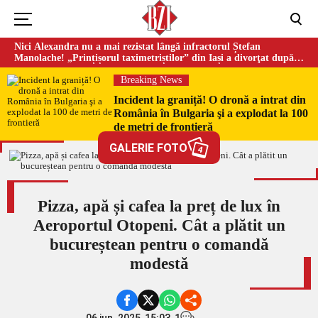
Nici Alexandra nu a mai rezistat lângă infractorul Ștefan
Manolache! „Prințișorul taximetriștilor” din Iași a divorţat după
doi ani de căsnicie
Breaking News
Incident la graniță! O dronă a intrat din
România în Bulgaria şi a explodat la 100
de metri de frontieră
GALERIE FOTO
4
Pizza, apă și cafea la preț de lux în
Aeroportul Otopeni. Cât a plătit un
bucureștean pentru o comandă
modestă