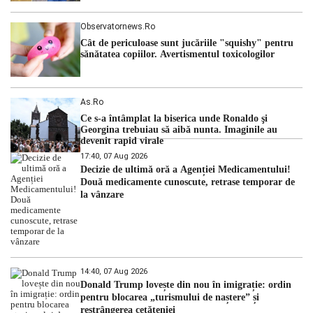
Observatornews.ro
Cât de periculoase sunt jucăriile "squishy" pentru
sănătatea copiilor. Avertismentul toxicologilor
As.ro
Ce s-a întâmplat la biserica unde Ronaldo şi
Georgina trebuiau să aibă nunta. Imaginile au
devenit rapid virale
17:40, 07 Aug 2026
Decizie de ultimă oră a Agenției Medicamentului!
Două medicamente cunoscute, retrase temporar de
la vânzare
14:40, 07 Aug 2026
Donald Trump lovește din nou în imigrație: ordin
pentru blocarea „turismului de naștere” și
restrângerea cetățeniei