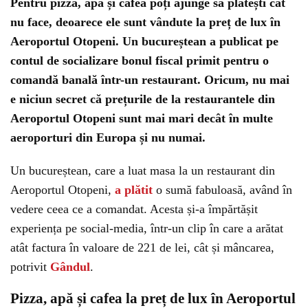
Pentru pizza, apă și cafea poți ajunge să plătești cât
nu face, deoarece ele sunt vândute la preț de lux în
Aeroportul Otopeni. Un bucureștean a publicat pe
contul de socializare bonul fiscal primit pentru o
comandă banală într-un restaurant. Oricum, nu mai
e niciun secret că prețurile de la restaurantele din
Aeroportul Otopeni sunt mai mari decât în multe
aeroporturi din Europa și nu numai.
Un bucureștean, care a luat masa la un restaurant din
Aeroportul Otopeni,
a plătit
o sumă fabuloasă, având în
vedere ceea ce a comandat. Acesta și-a împărtășit
experiența pe social-media, într-un clip în care a arătat
atât factura în valoare de 221 de lei, cât și mâncarea,
potrivit
Gândul
.
Pizza, apă și cafea la preț de lux în Aeroportul