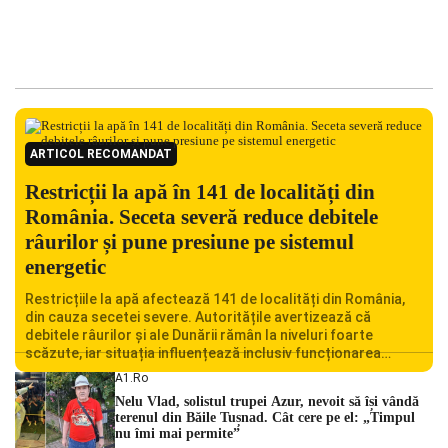
ARTICOL RECOMANDAT
Restricții la apă în 141 de localități din
România. Seceta severă reduce debitele
râurilor și pune presiune pe sistemul
energetic
Restricțiile la apă afectează 141 de localități din România,
din cauza secetei severe. Autoritățile avertizează că
debitele râurilor și ale Dunării rămân la niveluri foarte
scăzute, iar situația influențează inclusiv funcționarea
Centralei Nucleare de la Cernavodă. România se confruntă
A1.ro
cu una dintre cele mai dificile perioade din punct de vedere
Nelu Vlad, solistul trupei Azur, nevoit să își vândă
hidrologic din ultimii ani. Lipsa […]
terenul din Băile Tușnad. Cât cere pe el: „Timpul
nu îmi mai permite”