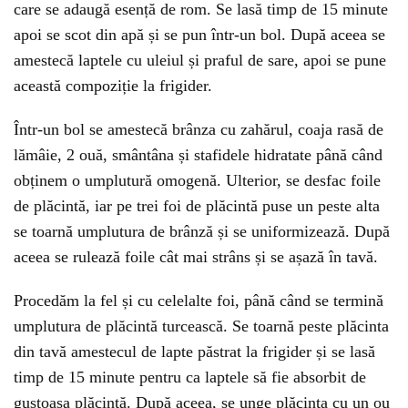
care se adaugă esență de rom. Se lasă timp de 15 minute
apoi se scot din apă și se pun într-un bol. După aceea se
amestecă laptele cu uleiul și praful de sare, apoi se pune
această compoziție la frigider.
Într-un bol se amestecă brânza cu zahărul, coaja rasă de
lămâie, 2 ouă, smântâna și stafidele hidratate până când
obținem o umplutură omogenă. Ulterior, se desfac foile
de plăcintă, iar pe trei foi de plăcintă puse un peste alta
se toarnă umplutura de brânză și se uniformizează. După
aceea se rulează foile cât mai strâns și se așază în tavă.
Procedăm la fel și cu celelalte foi, până când se termină
umplutura de plăcintă turcească. Se toarnă peste plăcinta
din tavă amestecul de lapte păstrat la frigider și se lasă
timp de 15 minute pentru ca laptele să fie absorbit de
gustoasa plăcintă. După aceea, se unge plăcinta cu un ou