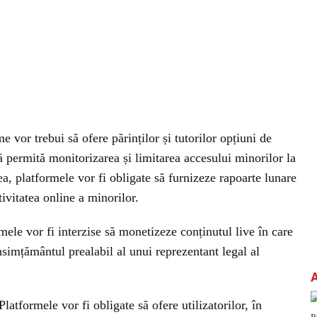
e vor trebui să ofere părinților și tutorilor opțiuni de
să permită monitorizarea și limitarea accesului minorilor la
ea, platformele vor fi obligate să furnizeze rapoarte lunare
ctivitatea online a minorilor.
mele vor fi interzise să monetizeze conținutul live în care
nsimțământul prealabil al unui reprezentant legal al
latformele vor fi obligate să ofere utilizatorilor, în