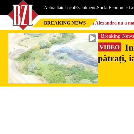
Actualitate
Local
Eveniment-Social
Economic Lo
BREAKING NEWS
Nici Alexandra nu a mai 
Breaking New
In
VIDEO
pătrați, 