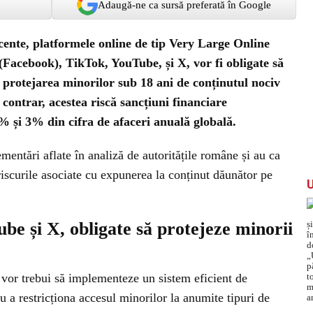
Adaugă-ne ca sursă preferată în Google
ente, platformele online de tip Very Large Online
acebook), TikTok, YouTube, și X, vor fi obligate să
protejarea minorilor sub 18 ani de conținutul nociv
 contrar, acestea riscă sancțiuni financiare
5% și 3% din cifra de afaceri anuală globală.
mentări aflate în analiză de autoritățile române și au ca
 riscurile asociate cu expunerea la conținut dăunător pe
e și X, obligate să protejeze minorii
or trebui să implementeze un sistem eficient de
tru a restricționa accesul minorilor la anumite tipuri de