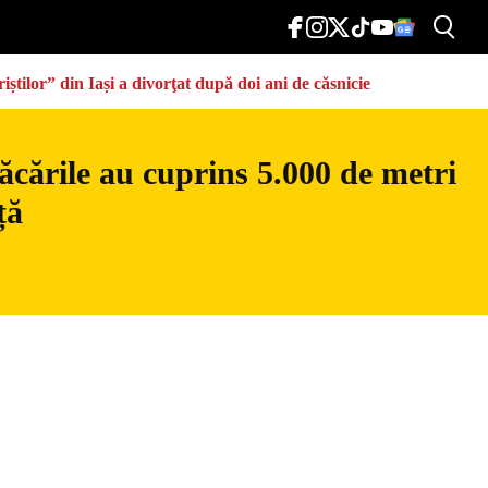
știlor” din Iași a divorţat după doi ani de căsnicie
ăcările au cuprins 5.000 de metri
ță