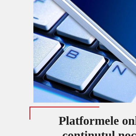
Platformele onl
conținutul noc