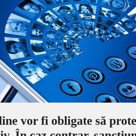
ine vor fi obligate să prot
iv. În caz contrar, sancțiun