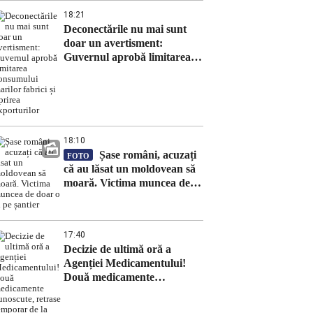
18:21
Deconectările nu mai sunt
doar un avertisment:
Guvernul aprobă limitarea
consumului marilor fabrici și
oprirea exporturilor
18:10
Șase români, acuzați
FOTO
că au lăsat un moldovean să
moară. Victima muncea de
doar o zi pe șantier
17:40
Decizie de ultimă oră a
Agenției Medicamentului!
Două medicamente
cunoscute, retrase temporar
de la vânzare