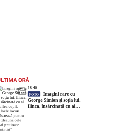
ULTIMA ORĂ
18:40
Imagini rare cu
FOTO
George Simion și soția lui,
Ilinca, însărcinată cu al
doilea copil. „Unele locuri
păstrează pentru totdeauna
cele mai prețioase amintiri”