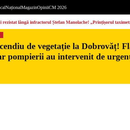
cal
Național
Magazin
Opinii
CM 2026
rezistat lângă infractorul Ștefan Manolache! „Prințișorul taximetri
s
cendiu de vegetație la Dobrovăț! Fl
iar pompierii au intervenit de urgen