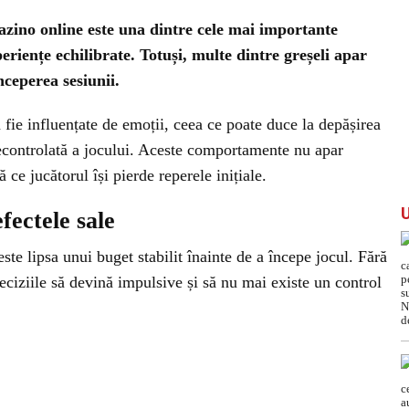
cazino online este una dintre cele mai importante
eriențe echilibrate. Totuși, multe dintre greșeli apar
nceperea sesiunii.
să fie influențate de emoții, ceea ce poate duce la depășirea
necontrolată a jocului. Aceste comportamente nu apar
 ce jucătorul își pierde reperele inițiale.
fectele sale
ste lipsa unui buget stabilit înainte de a începe jocul. Fără
deciziile să devină impulsive și să nu mai existe un control