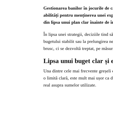
Gestionarea banilor în jocurile de 
abilități pentru menținerea unei exp
din lipsa unui plan clar înainte de î
În lipsa unei strategii, deciziile tind 
bugetului stabilit sau la prelungirea 
brusc, ci se dezvoltă treptat, pe măsură
Lipsa unui buget clar și e
Una dintre cele mai frecvente greșeli e
o limită clară, este mult mai ușor ca 
real asupra sumelor utilizate.