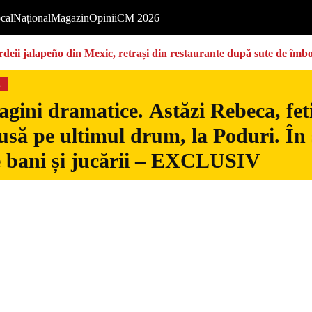
cal
Național
Magazin
Opinii
CM 2026
deii jalapeño din Mexic, retrași din restaurante după sute de îmbo
s
gini dramatice. Astăzi Rebeca, fetiț
usă pe ultimul drum, la Poduri. În s
 bani și jucării – EXCLUSIV