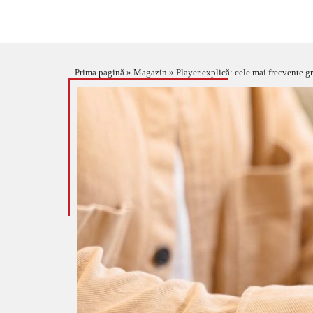
Prima pagină
»
Magazin
»
Player explică: cele mai frecvente gr