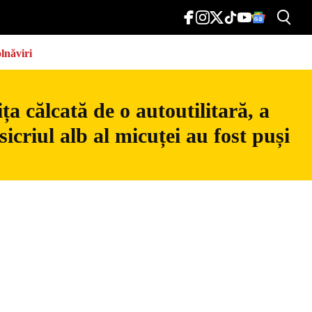
lnăviri
a călcată de o autoutilitară, a
icriul alb al micuței au fost puși