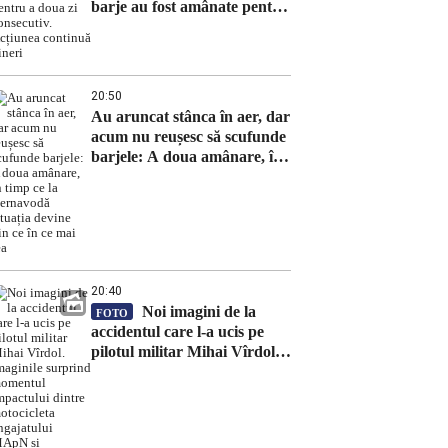
barje au fost amânate pentru
a doua zi consecutiv.
Acțiunea continuă vineri
20:50
Au aruncat stânca în aer, dar
acum nu reușesc să scufunde
barjele: A doua amânare, în
timp ce la Cernavodă situația
devine din ce în ce mai rea
20:40
Noi imagini de la
FOTO
accidentul care l-a ucis pe
pilotul militar Mihai Vîrdol.
Imaginile surprind momentul
impactului dintre motocicleta
angajatului MApN și
autoturism