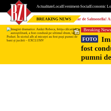
Actualitate
Local
Eveniment-Social
Economic Lo
BREAKING NEWS
Focar de Salmonella! Ar
Breaking New
Ima
FOTO
fost cond
pumni de