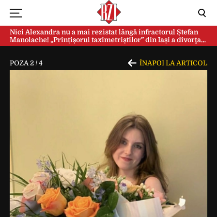
Nici Alexandra nu a mai rezistat lângă infractorul Ștefan
Manolache! „Prințișorul taximetriștilor” din Iași a divorţat
după doi ani de căsnicie
POZA
2
/
4
ÎNAPOI LA ARTICOL