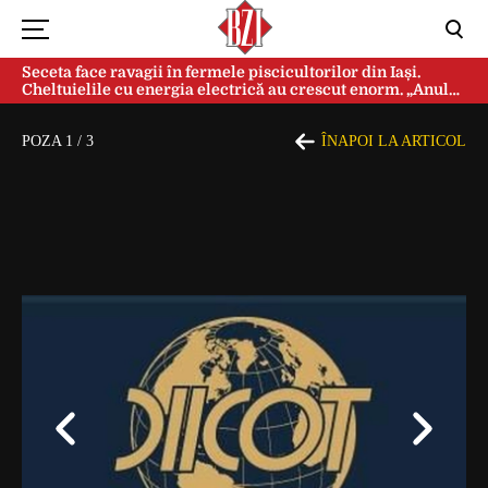
Seceta face ravagii în fermele piscicultorilor din Iași.
Cheltuielile cu energia electrică au crescut enorm. „Anul
acesta e mai grav din cauza temperaturilor foarte mari”
POZA
1
/
3
ÎNAPOI LA ARTICOL