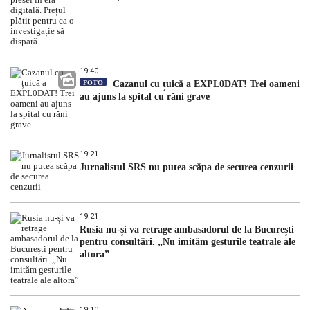
19:40
FOTO
Cazanul cu țuică a EXPL0DAT! Trei oameni
au ajuns la spital cu răni grave
19:21
Jurnalistul SRS nu putea scăpa de securea cenzurii
19:21
Rusia nu-și va retrage ambasadorul de la București
pentru consultări. „Nu imităm gesturile teatrale ale
altora”
19:10