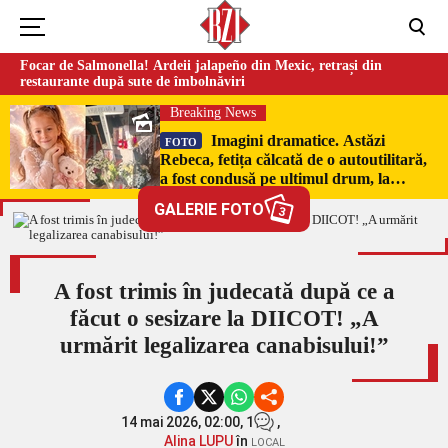
Focar de Salmonella! Ardeii jalapeño din Mexic, retrași din
restaurante după sute de îmbolnăviri
Breaking News
Imagini dramatice. Astăzi
FOTO
Rebeca, fetița călcată de o autoutilitară,
a fost condusă pe ultimul drum, la
Poduri. În sicriul alb al micuței au fost
GALERIE FOTO
3
puși pumni de bani și jucării –
EXCLUSIV
A fost trimis în judecată după ce a
făcut o sesizare la DIICOT! „A
urmărit legalizarea canabisului!”
14 mai 2026, 02:00,
1
,
Alina LUPU
în
LOCAL