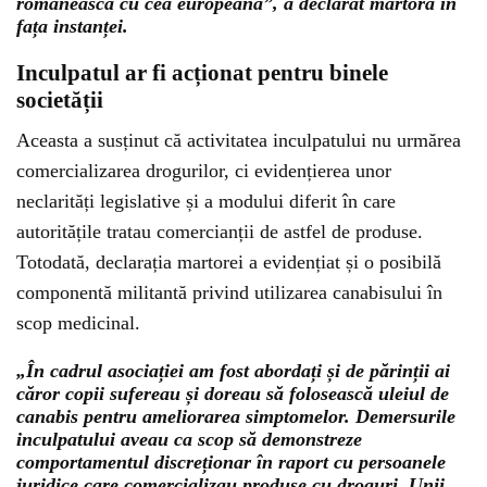
românească cu cea europeană”, a declarat martora în
fața instanței.
Inculpatul ar fi acționat pentru binele
societății
Aceasta a susținut că activitatea inculpatului nu urmărea
comercializarea drogurilor, ci evidențierea unor
neclarități legislative și a modului diferit în care
autoritățile tratau comercianții de astfel de produse.
Totodată, declarația martorei a evidențiat și o posibilă
componentă militantă privind utilizarea canabisului în
scop medicinal.
„În cadrul asociației am fost abordați și de părinții ai
căror copii sufereau și doreau să folosească uleiul de
canabis pentru ameliorarea simptomelor. Demersurile
inculpatului aveau ca scop să demonstreze
comportamentul discreționar în raport cu persoanele
juridice care comercializau produse cu droguri. Unii