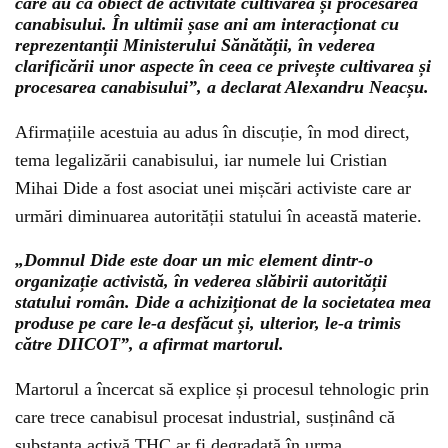
care au ca obiect de activitate cultivarea și procesarea
canabisului. În ultimii șase ani am interacționat cu
reprezentanții Ministerului Sănătății, în vederea
clarificării unor aspecte în ceea ce privește cultivarea și
procesarea canabisului”, a declarat Alexandru Neacșu.
Afirmațiile acestuia au adus în discuție, în mod direct,
tema legalizării canabisului, iar numele lui Cristian
Mihai Dide a fost asociat unei mișcări activiste care ar
urmări diminuarea autorității statului în această materie.
„Domnul Dide este doar un mic element dintr-o
organizație activistă, în vederea slăbirii autorității
statului român. Dide a achiziționat de la societatea mea
produse pe care le-a desfăcut și, ulterior, le-a trimis
către DIICOT”, a afirmat martorul.
Martorul a încercat să explice și procesul tehnologic prin
care trece canabisul procesat industrial, susținând că
substanța activă THC ar fi degradată în urma