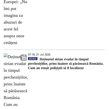
07:18, 21 Jul 2026
FOTO
Deținutul sirian evadat în timpul
perchezițiilor, prins înainte să părăsească România.
Cum au reușit polițiștii să îl localizeze