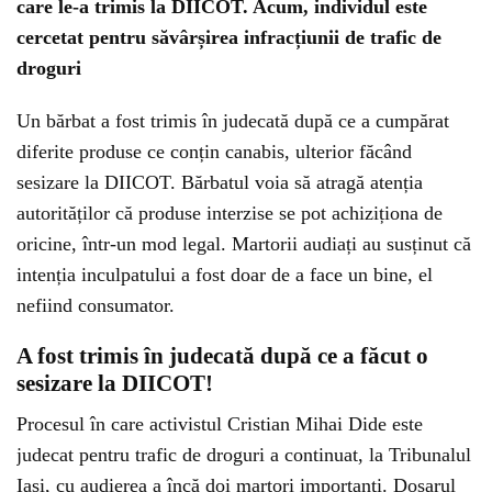
care le-a trimis la DIICOT. Acum, individul este
cercetat pentru săvârșirea infracțiunii de trafic de
droguri
Un bărbat a fost trimis în judecată după ce a cumpărat
diferite produse ce conțin canabis, ulterior făcând
sesizare la DIICOT. Bărbatul voia să atragă atenția
autorităților că produse interzise se pot achiziționa de
oricine, într-un mod legal. Martorii audiați au susținut că
intenția inculpatului a fost doar de a face un bine, el
nefiind consumator.
A fost trimis în judecată după ce a făcut o
sesizare la DIICOT!
Procesul în care activistul Cristian Mihai Dide este
judecat pentru trafic de droguri a continuat, la Tribunalul
Iași, cu audierea a încă doi martori importanți. Dosarul