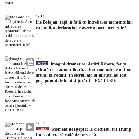
17:19
Ilie Bolojan, față în față cu întrebarea momentului:
va publica declarația de avere a partenerei sale?
17:06
FOTO
Imagini dramatice. Astăzi Rebeca, fetița
călcată de o autoutilitară, a fost condusă pe ultimul
drum, la Poduri. În sicriul alb al micuței au fost
puși pumni de bani și jucării – EXCLUSIV
17:00
VIDEO
Moment neașteptat la discursul lui Trump.
Un copil era să cadă de pe scenă