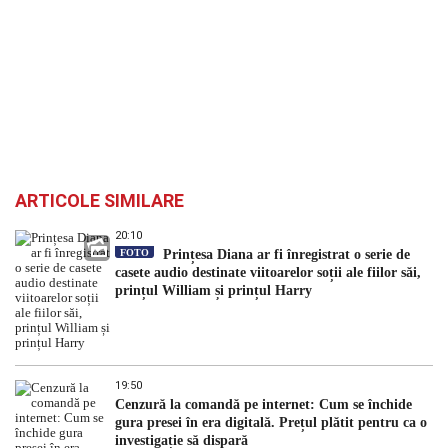
ARTICOLE SIMILARE
20:10
FOTO
Prințesa Diana ar fi înregistrat o serie de
casete audio destinate viitoarelor soții ale fiilor săi,
prințul William și prințul Harry
19:50
Cenzură la comandă pe internet: Cum se închide
gura presei în era digitală. Prețul plătit pentru ca o
investigație să dispară