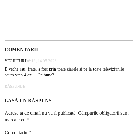
COMENTARII
VECHITURI
06:13, 14.05.2026
E veche rau, frate, a fost prin toate ziarele si pe la toate televiziunile
acum vreo 4 ani… Pe bune?
RĂSPUNDE
LASĂ UN RĂSPUNS
Adresa ta de email nu va fi publicată.
Câmpurile obligatorii sunt
marcate cu
*
Comentariu
*