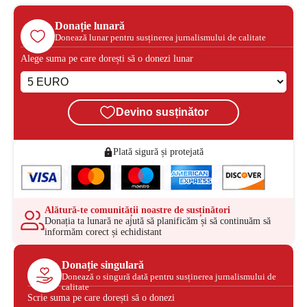
Donație lunară
Donează lunar pentru susținerea jurnalismului de calitate
Alege suma pe care dorești să o donezi lunar
Devino susținător
Plată sigură și protejată
Alătură-te comunității noastre de susținători
Donația ta lunară ne ajută să planificăm și să continuăm să
informăm corect și echidistant
Donație singulară
Donează o singură dată pentru susținerea jurnalismului de
calitate
Scrie suma pe care dorești să o donezi