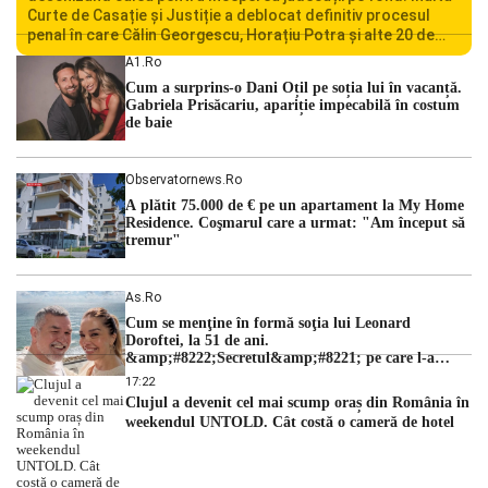
Curte de Casație și Justiție a deblocat definitiv procesul
penal în care Călin Georgescu, Horațiu Potra și alte 20 de
persoane sunt acuzați de acțiuni îndreptate împotriva
A1.ro
ordinii constituționale. În ședința din camera preliminară,
Cum a surprins-o Dani Oțil pe soția lui în vacanță.
judecătorii de la instanța supremă au […]
Gabriela Prisăcariu, apariție impecabilă în costum
de baie
Observatornews.ro
A plătit 75.000 de € pe un apartament la My Home
Residence. Coşmarul care a urmat: "Am început să
tremur"
As.ro
Cum se menţine în formă soţia lui Leonard
Doroftei, la 51 de ani.
&amp;#8222;Secretul&amp;#8221; pe care l-a
dezvăluit
17:22
Clujul a devenit cel mai scump oraș din România în
weekendul UNTOLD. Cât costă o cameră de hotel