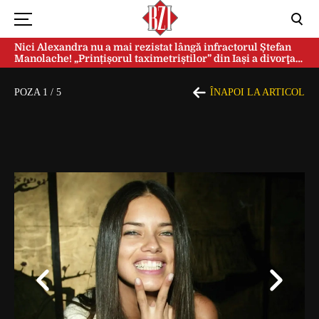
Nici Alexandra nu a mai rezistat lângă infractorul Ștefan
Manolache! „Prințișorul taximetriștilor” din Iași a divorţat
după doi ani de căsnicie
POZA
1
/
5
ÎNAPOI LA ARTICOL