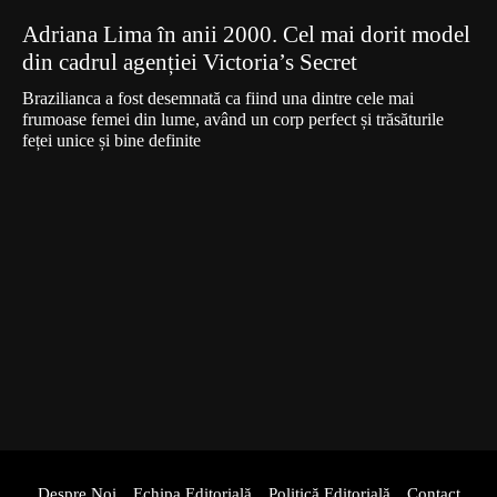
Adriana Lima în anii 2000. Cel mai dorit model
din cadrul agenției Victoria’s Secret
Brazilianca a fost desemnată ca fiind una dintre cele mai
frumoase femei din lume, având un corp perfect și trăsăturile
feței unice și bine definite
Despre Noi
Echipa Editorială
Politică Editorială
Contact