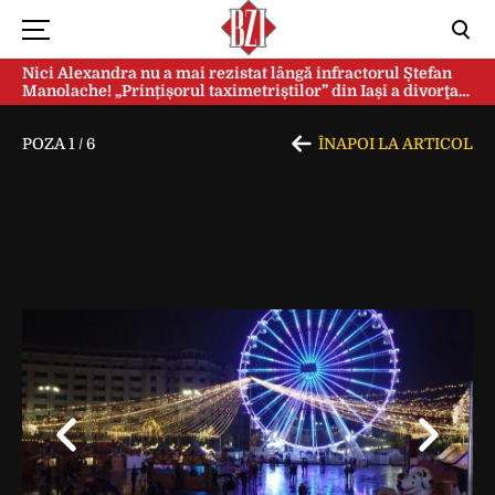
Nici Alexandra nu a mai rezistat lângă infractorul Ștefan
Manolache! „Prințișorul taximetriștilor” din Iași a divorţat
după doi ani de căsnicie
POZA
1
/
6
ÎNAPOI LA ARTICOL