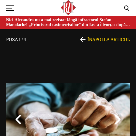
Nici Alexandra nu a mai rezistat lângă infractorul Ștefan
Manolache! „Prințișorul taximetriștilor” din Iași a divorţat după
doi ani de căsnicie
POZA
1
/
4
ÎNAPOI LA ARTICOL