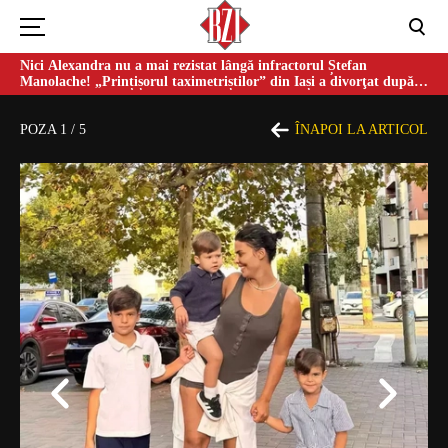
Nici Alexandra nu a mai rezistat lângă infractorul Ștefan
Manolache! „Prințișorul taximetriștilor” din Iași a divorţat după
doi ani de căsnicie
POZA
1
/
5
ÎNAPOI LA ARTICOL