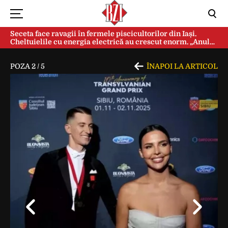
Seceta face ravagii în fermele piscicultorilor din Iași.
Cheltuielile cu energia electrică au crescut enorm. „Anul
acesta e mai grav din cauza temperaturilor foarte mari”
POZA
2
/
5
ÎNAPOI LA ARTICOL