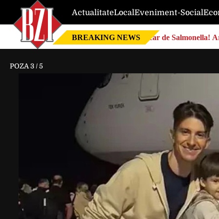
Actualitate
Local
Eveniment-Social
Eco
BREAKING NEWS
Focar de Salmonella! Ar
POZA
3
/
5