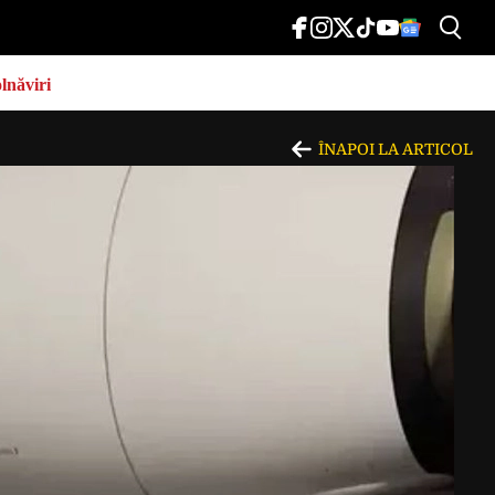
lnăviri
ÎNAPOI LA ARTICOL