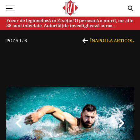
Focar de legioneloză în Elveția! O persoană a murit, iar alte
26 sunt infectate. Autoritățile investighează sursa
contaminării
POZA
1
/
6
ÎNAPOI LA ARTICOL