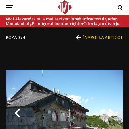
Nici Alexandra nu a mai rezistat lângă infractorul Ștefan
Manolache! „Prințișorul taximetriștilor” din Iași a divorţat
după doi ani de căsnicie
POZA
3
/
4
ÎNAPOI LA ARTICOL