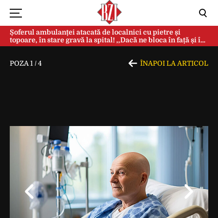
Șoferul ambulanței atacată de localnici cu pietre și
topoare, în stare gravă la spital! ,,Dacă ne bloca în față și în
spate, ne omorau…”
POZA
1
/
4
ÎNAPOI LA ARTICOL