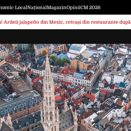
nomic Local
Național
Magazin
Opinii
CM 2026
! Ardeii jalapeño din Mexic, retrași din restaurante după