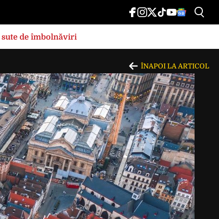
 sute de îmbolnăviri
ÎNAPOI LA ARTICOL