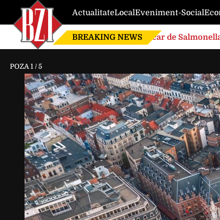
Actualitate
Local
Eveniment-Social
Eco
BREAKING NEWS
Focar de Salmonella
POZA
1
/
5