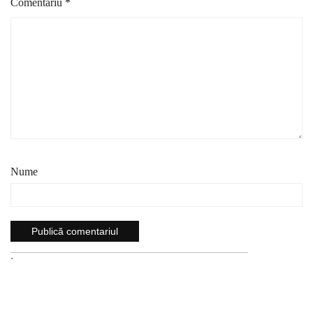
Comentariu
*
Nume
`