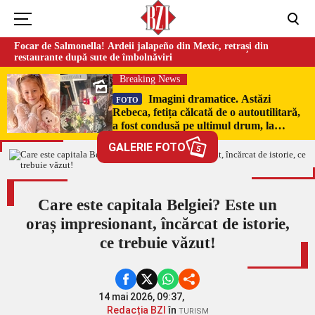
Focar de Salmonella! Ardeii jalapeño din Mexic, retrași din
restaurante după sute de îmbolnăviri
Breaking News
Imagini dramatice. Astăzi
FOTO
Rebeca, fetița călcată de o autoutilitară,
a fost condusă pe ultimul drum, la
Poduri. În sicriul alb al micuței au fost
GALERIE FOTO
5
puși pumni de bani și jucării –
EXCLUSIV
Care este capitala Belgiei? Este un
oraș impresionant, încărcat de istorie,
ce trebuie văzut!
14 mai 2026, 09:37,
Redacția BZI
în
TURISM