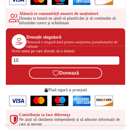
Alătură-te comunității noastre de susținători
Donația ta lunară ne ajută să planificăm și să continuăm să
informăm corect și echidistant
Donație singulară
Donează o singură dată pentru susținerea jurnalismului de
calitate
Scrie suma pe care dorești să o donezi
Donează
Plată sigură și protejată
Contribuția ta face diferența
Ne ajuți să rămânem independenți și să aducem informații de
care ai nevoie