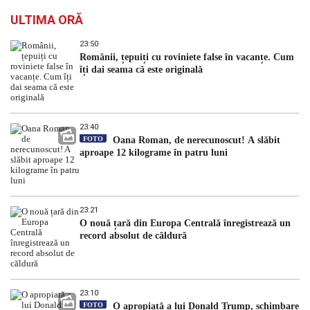
ULTIMA ORĂ
23:50
Românii, țepuiți cu roviniete false în vacanțe. Cum
îți dai seama că este originală
23:40
FOTO
Oana Roman, de nerecunoscut! A slăbit
aproape 12 kilograme în patru luni
23:21
O nouă țară din Europa Centrală înregistrează un
record absolut de căldură
23:10
FOTO
O apropiată a lui Donald Trump, schimbare