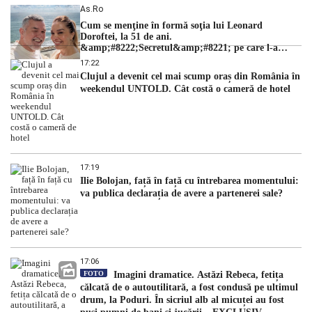
As.ro
Cum se menţine în formă soţia lui Leonard
Doroftei, la 51 de ani.
&amp;#8222;Secretul&amp;#8221; pe care l-a
dezvăluit
17:22
Clujul a devenit cel mai scump oraș din România în
weekendul UNTOLD. Cât costă o cameră de hotel
17:19
Ilie Bolojan, față în față cu întrebarea momentului:
va publica declarația de avere a partenerei sale?
17:06
FOTO
Imagini dramatice. Astăzi Rebeca, fetița
călcată de o autoutilitară, a fost condusă pe ultimul
drum, la Poduri. În sicriul alb al micuței au fost