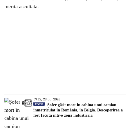
merită ascultată.
09:29, 28 Jul 2026
FOTO
Șofer găsit mort în cabina unui camion
înmatriculat în România, în Belgia. Descoperirea a
fost făcută într-o zonă industrială