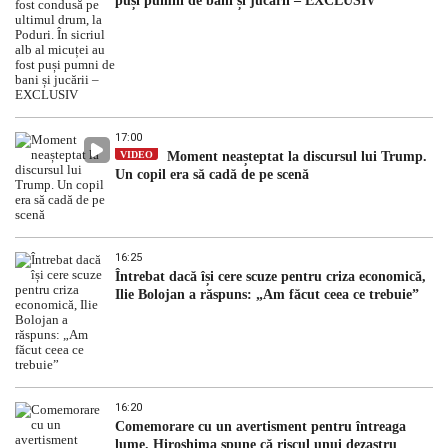
puși pumni de bani și jucării – EXCLUSIV
17:00
VIDEO
Moment neașteptat la discursul lui Trump.
Un copil era să cadă de pe scenă
16:25
Întrebat dacă își cere scuze pentru criza economică,
Ilie Bolojan a răspuns: „Am făcut ceea ce trebuie”
16:20
Comemorare cu un avertisment pentru întreaga
lume. Hiroshima spune că riscul unui dezastru