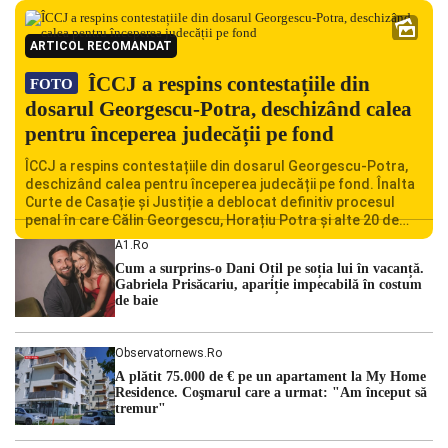
ARTICOL RECOMANDAT
ÎCCJ a respins contestațiile din
FOTO
dosarul Georgescu-Potra, deschizând calea
pentru începerea judecății pe fond
ÎCCJ a respins contestațiile din dosarul Georgescu-Potra,
deschizând calea pentru începerea judecății pe fond. Înalta
Curte de Casație și Justiție a deblocat definitiv procesul
penal în care Călin Georgescu, Horațiu Potra și alte 20 de
persoane sunt acuzați de acțiuni îndreptate împotriva
A1.ro
ordinii constituționale. În ședința din camera preliminară,
Cum a surprins-o Dani Oțil pe soția lui în vacanță.
judecătorii de la instanța supremă au […]
Gabriela Prisăcariu, apariție impecabilă în costum
de baie
Observatornews.ro
A plătit 75.000 de € pe un apartament la My Home
Residence. Coşmarul care a urmat: "Am început să
tremur"