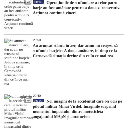
FOTO
Operațiunile de scufundare a celor patru
barje au fost amânate pentru a doua zi consecutiv.
Acțiunea continuă vineri
20:50
Au aruncat stânca în aer, dar acum nu reușesc să
scufunde barjele: A doua amânare, în timp ce la
Cernavodă situația devine din ce în ce mai rea
20:40
FOTO
Noi imagini de la accidentul care l-a ucis pe
pilotul militar Mihai Vîrdol. Imaginile surprind
momentul impactului dintre motocicleta
angajatului MApN și autoturism