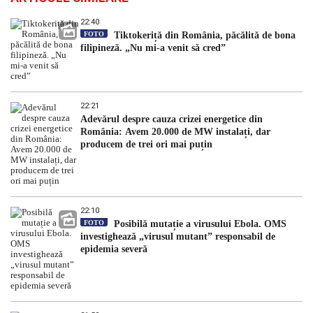
22:40
FOTO
Tiktokeriță din România, păcălită de bona
filipineză. „Nu mi-a venit să cred”
22:21
Adevărul despre cauza crizei energetice din
România: Avem 20.000 de MW instalați, dar
producem de trei ori mai puțin
22:10
FOTO
Posibilă mutație a virusului Ebola. OMS
investighează „virusul mutant” responsabil de
epidemia severă