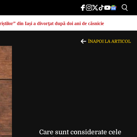
știlor” din Iași a divorţat după doi ani de căsnicie
ÎNAPOI LA ARTICOL
Care sunt considerate cele