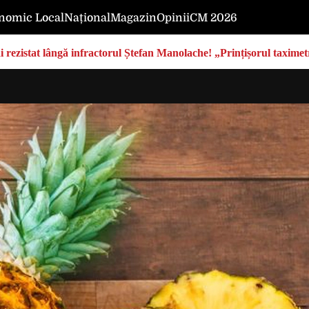
nomic Local
Național
Magazin
Opinii
CM 2026
rezistat lângă infractorul Ștefan Manolache! „Prințișorul taximetri