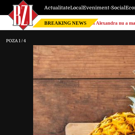
Actualitate
Local
Eveniment-Social
Eco
BREAKING NEWS
Nici Alexandra nu a mai 
POZA
1
/
4