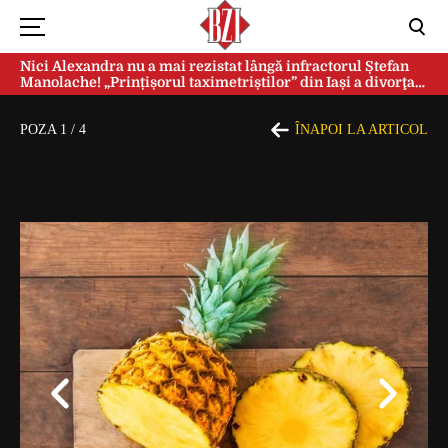
Nici Alexandra nu a mai rezistat lângă infractorul Ștefan
Manolache! „Prințișorul taximetriștilor” din Iași a divorţat
după doi ani de căsnicie
POZA
1
/
4
ÎNAPOI LA ARTICOL