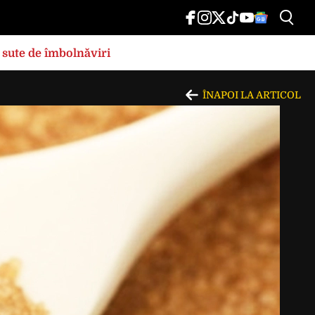
 sute de îmbolnăviri
ÎNAPOI LA ARTICOL