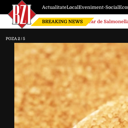
Actualitate
Local
Eveniment-Social
Eco
BREAKING NEWS
Focar de Salmonella
POZA
2
/
5