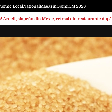
nomic Local
Național
Magazin
Opinii
CM 2026
! Ardeii jalapeño din Mexic, retrași din restaurante după