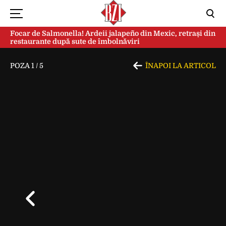
Focar de Salmonella! Ardeii jalapeño din Mexic, retrași din
restaurante după sute de îmbolnăviri
POZA
1
/
5
ÎNAPOI LA ARTICOL