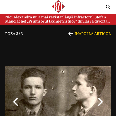
Nici Alexandra nu a mai rezistat lângă infractorul Ștefan
Manolache! „Prințișorul taximetriștilor” din Iași a divorţat
după doi ani de căsnicie
POZA
3
/
3
ÎNAPOI LA ARTICOL