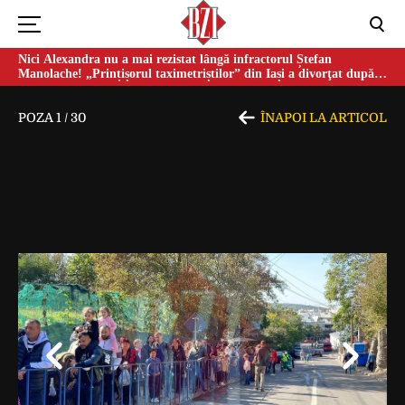
Nici Alexandra nu a mai rezistat lângă infractorul Ștefan
Manolache! „Prințișorul taximetriștilor” din Iași a divorţat după
doi ani de căsnicie
POZA
1
/
30
ÎNAPOI LA ARTICOL