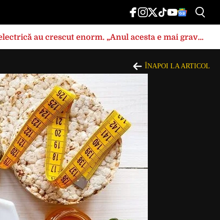
a electrică au crescut enorm. „Anul acesta e mai grav
ÎNAPOI LA ARTICOL