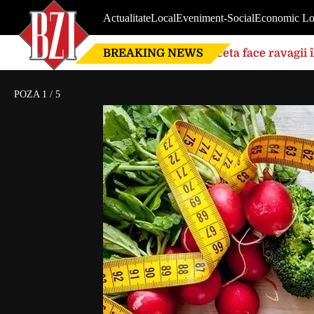
Actualitate
Local
Eveniment-Social
Economic Lo
BREAKING NEWS
Seceta face ravagii 
din cauza temperatu
POZA
1
/
5