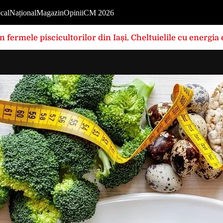
cal
Național
Magazin
Opinii
CM 2026
în fermele piscicultorilor din Iași. Cheltuielile cu energi
rilor foarte mari”