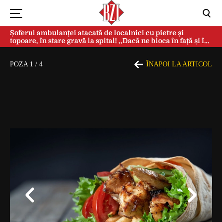
Șoferul ambulanței atacată de localnici cu pietre și
topoare, în stare gravă la spital! ,,Dacă ne bloca în față și în
spate, ne omorau…”
POZA
1
/
4
ÎNAPOI LA ARTICOL