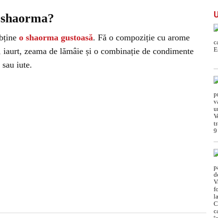
n shaorma?
obține
o shaorma gustoasă
. Fă o compoziție cu arome
u, iaurt, zeama de lămâie și o combinație de condimente
sau iute.