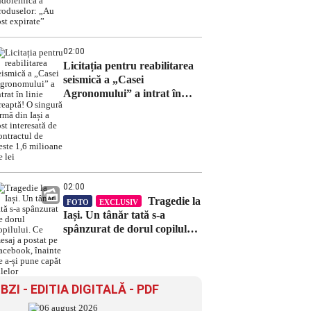
îndoielnică a produselor:
„Au fost expirate”
02:00
Licitația pentru reabilitarea
seismică a „Casei
Agronomului” a intrat în
linie dreaptă! O singură
firmă din Iași a fost
interesată de contractul de
peste 1,6 milioane de lei
02:00
Tragedie la
FOTO
EXCLUSIV
Iași. Un tânăr tată s-a
spânzurat de dorul copilului.
Ce mesaj a postat pe
Facebook, înainte de a-și
pune capăt zilelor
BZI - EDITIA DIGITALĂ - PDF