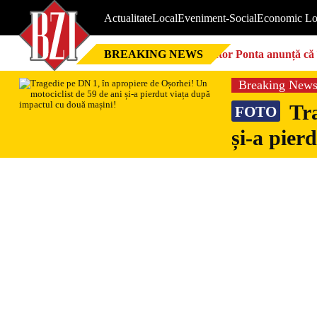
Actualitate
Local
Eveniment-Social
Economic Lo
BREAKING NEWS
Victor Ponta anunță că 
Breaking New
Tra
FOTO
și-a pier