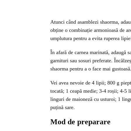
Atunci când asamblezi shaorma, adaugă
obține o combinație armonioasă de aro
umplutura pentru a evita ruperea lipie
În afară de carnea marinată, adaugă sal
garnituri sau sosuri preferate. Încălze
shaorma pentru a o face mai gustoasă
Vei avea nevoie de 4 lipii; 800 g piept
tocată; 1 ceapă medie; 3-4 roșii; 4-5 l
linguri de maioneză cu usturoi; 1 lingu
puțină sare.
Mod de preparare