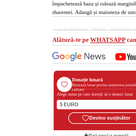
împachetează baza și rulează marginile
shaormei. Adaugă și maioneza de ustu
Lista De Ingrediente
Shaorma
Shaorma De Ca
Alătură-te pe
WHATSAPP
can
Donație lunară
Donează lunar pentru susținerea jurnal
calitate
Alege suma pe care dorești să o donezi lunar
Devino susținător
Plată sigură și protejată