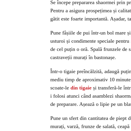
Se începe prepararea shaormei prin pre
Pentru a asigura prospețimea și calitat
gătit este foarte importantă. Așadar, t
Pune fâșiile de pui într-un bol mare ș
usturoi și condimente speciale pentru
de cel puțin o oră. Spală frunzele de sal
castraveții murați în bastonașe.
Într-o tigaie preîncălzită, adaugă puțin
mediu timp de aproximativ 10 minute 
scoate-le
din tigaie
și transferă-le înt
i folosi atunci când asamblezi shaorm
de preparare. Așează o lipie pe un bla
Pune un sfert din cantitatea de piept de
murați, varză, frunze de salată, ceapă