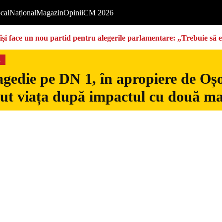
cal
Național
Magazin
Opinii
CM 2026
își face un nou partid pentru alegerile parlamentare: „Trebuie să 
s
gedie pe DN 1, în apropiere de Oșo
dut viața după impactul cu două ma