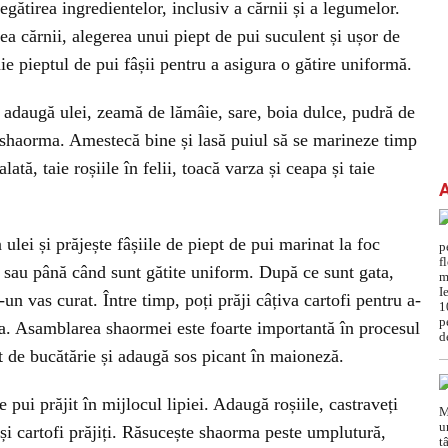
gătirea ingredientelor, inclusiv a cărnii și a legumelor.
ea cărnii, alegerea unui piept de pui suculent și ușor de
aie pieptul de pui fâșii pentru a asigura o gătire uniformă.
i adaugă ulei, zeamă de lămâie, sare, boia dulce, pudră de
 shaorma. Amestecă bine și lasă puiul să se marineze timp
ată, taie roșiile în felii, toacă varza și ceapa și taie
 ulei și prăjește fâșiile de piept de pui marinat la foc
sau până când sunt gătite uniform. După ce sunt gata,
r-un vas curat. Între timp, poți prăji câțiva cartofi pentru a-
a. Asamblarea shaormei este foarte importantă în procesul
t de bucătărie și adaugă sos picant în maioneză.
 pui prăjit în mijlocul lipiei. Adaugă roșiile, castraveți
 și cartofi prăjiți. Răsucește shaorma peste umplutură,