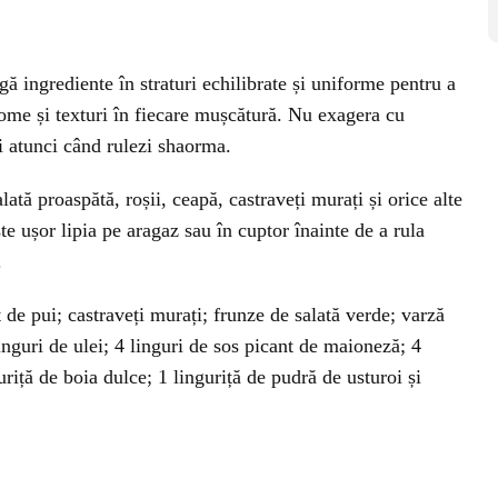
 ingrediente în straturi echilibrate și uniforme pentru a
me și texturi în fiecare mușcătură. Nu exagera cu
i atunci când rulezi shaorma.
ată proaspătă, roșii, ceapă, castraveți murați și orice alte
ște ușor lipia pe aragaz sau în cuptor înainte de a rula
.
 de pui; castraveți murați; frunze de salată verde; varză
inguri de ulei; 4 linguri de sos picant de maioneză; 4
riță de boia dulce; 1 linguriță de pudră de usturoi și