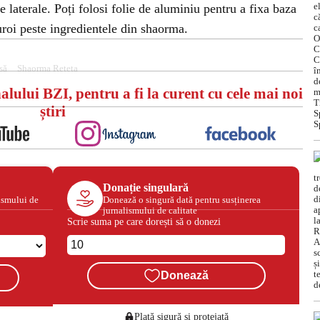
 laterale. Poți folosi folie de aluminiu pentru a fixa baza
roi peste ingredientele din shaorma.
să
Shaorma Reteta
alului BZI, pentru a fi la curent cu cele mai noi
știri
Donație singulară
ismului de
Donează o singură dată pentru susținerea
jurnalismului de calitate
Scrie suma pe care dorești să o donezi
Donează
Plată sigură și protejată