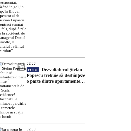
căzând în gol, în cap, în
Blocul Operator al dr.
Cristian Lupașcu. Contract
semnat în fals, după 5 zile de
la accident, de managerul
Daniel Timofte, la Spitalul
„Sfântul Spiridon”
02:00
Dezvoltatorul Ștefan
FOTO
Popescu trebuie să desființeze
o parte dintre apartamentele
de la Scala Residence!
Afaceristul a schimbat
parcările și camerele tehnice
în spații de locuit
02:00