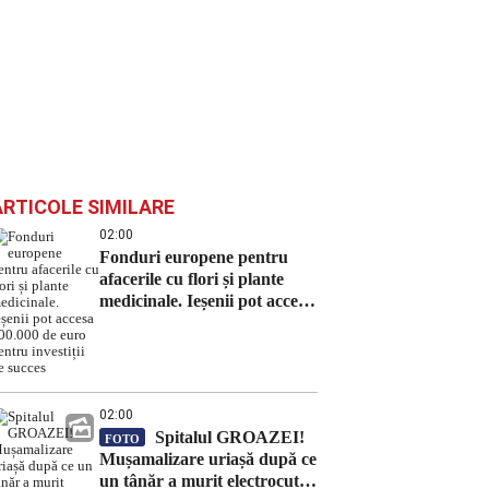
ARTICOLE SIMILARE
02:00
Fonduri europene pentru
afacerile cu flori și plante
medicinale. Ieșenii pot accesa
100.000 de euro pentru
investiții de succes
02:00
Spitalul GROAZEI!
FOTO
Mușamalizare uriașă după ce
un tânăr a murit electrocutat,