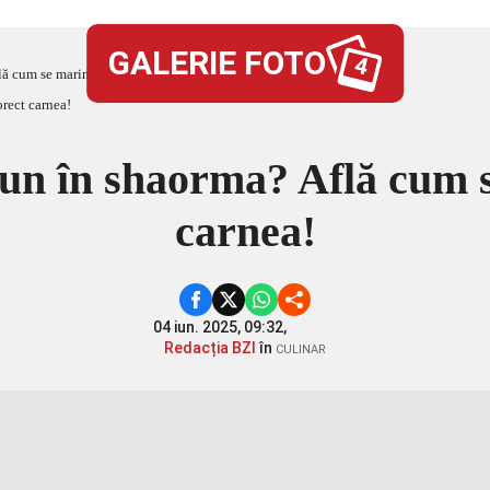
GALERIE FOTO
4
lă cum se marinează corect carnea!
pun în shaorma? Află cum 
carnea!
04 iun. 2025, 09:32,
Redacția BZI
în
CULINAR