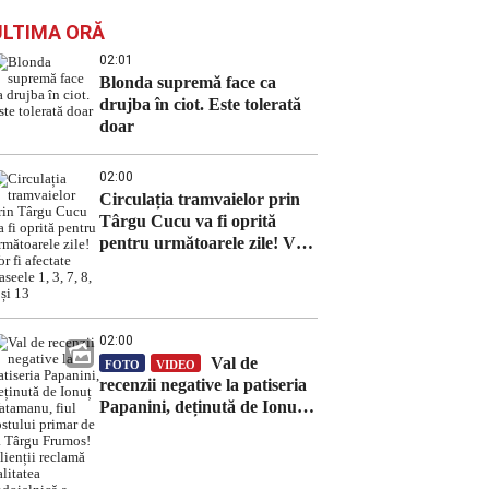
ULTIMA ORĂ
02:01
Blonda supremă face ca
drujba în ciot. Este tolerată
doar
02:00
Circulația tramvaielor prin
Târgu Cucu va fi oprită
pentru următoarele zile! Vor
fi afectate traseele 1, 3, 7, 8, 9
și 13
02:00
Val de
FOTO
VIDEO
recenzii negative la patiseria
Papanini, deținută de Ionuț
Vatamanu, fiul fostului
primar de la Târgu Frumos!
Clienții reclamă calitatea