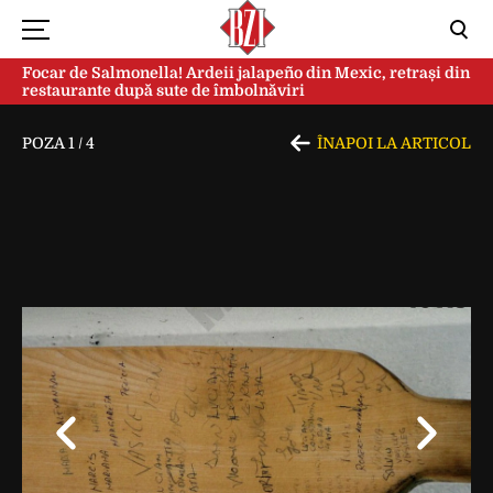
Focar de Salmonella! Ardeii jalapeño din Mexic, retrași din
restaurante după sute de îmbolnăviri
POZA
1
/
4
ÎNAPOI LA ARTICOL