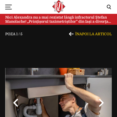
Nici Alexandra nu a mai rezistat lângă infractorul Ștefan
Manolache! „Prințișorul taximetriștilor” din Iași a divorţat
după doi ani de căsnicie
POZA
1
/
5
ÎNAPOI LA ARTICOL