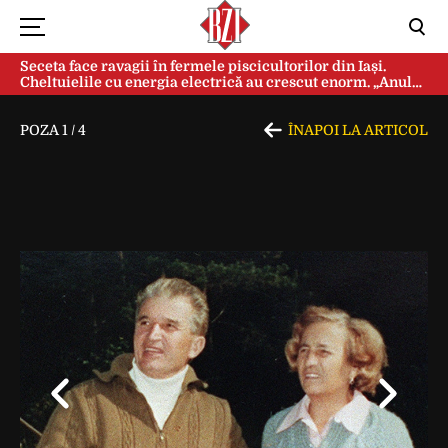
Seceta face ravagii în fermele piscicultorilor din Iași.
Cheltuielile cu energia electrică au crescut enorm. „Anul
acesta e mai grav din cauza temperaturilor foarte mari”
POZA
1
/
4
ÎNAPOI LA ARTICOL